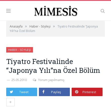
»
»
Anasayfa
Haber - Söyleşi
Tiyatro Festivalinde “Japonya
Yılı”na Özel Bölüm
HABER - SÖYLEŞI
Tiyatro Festivalinde
“Japonya Yılı”na Özel Bölüm
25.05.2010
Yorum yapılmamış
Tweet
Paylaş
Pinterest
+