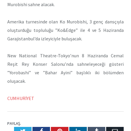
Murobishi sahne alacak.
Amerika turnesinde olan Ko Murobishi, 3 genç dansçıyla
oluşturduğu topluluğu ”Ko&Edge” ile 4 ve 5 Haziranda
Garajistanbul’da izleyiciyle buluşacak.
New National Theatre-Tokyo’nun 8 Haziranda Cemal
Reşit Rey Konser Salonu’nda sahneleyeceği gösteri
”Yorobashi” ve ”Bahar Ayini” başlıklı iki bölümden
oluşacak.
CUMHURİYET
PAYLAŞ.
Twitter
Facebook
Pinterest
LinkedIn
Tumblr
E-