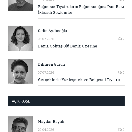
Bağımsız Tiyatroların Bağımsızlığına Dair Bazı
İktisadi Gözlemler
Selin Aydınoğlu
08.07.2026
2
Deniz Göktaş Ölü Deniz Üzerine
Dikmen Gürün
07.07.2026
0
Gerçeklerle Yüzleşmek ve Belgesel Tiyatro
AÇIK KÖŞE
Haydar Bayak
29.04.2026
0