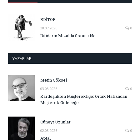
EDİTÖR
28.07.2026
0
İktidarın Mizahla Sorunu Ne
YAZARLAR
Metin Göksel
03.08.2026
0
Kardeşlikten Müşterekliğe: Ortak Hafızadan
Müşterek Geleceğe
Cüneyt Uzunlar
02.08.2026
0
Aptal