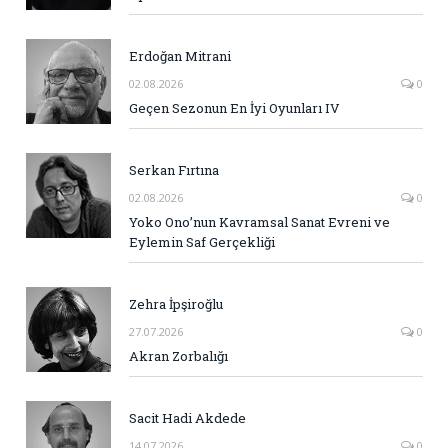
Erdoğan Mitrani
02.08.2026
0
Geçen Sezonun En İyi Oyunları IV
Serkan Fırtına
02.08.2026
0
Yoko Ono’nun Kavramsal Sanat Evreni ve
Eylemin Saf Gerçekliği
Zehra İpşiroğlu
27.07.2026
0
Akran Zorbalığı
Sacit Hadi Akdede
14.07.2026
0