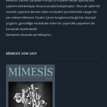
Mimesis Sahne Sanatları Portali 2010 yılının Nisan ayında test
yayınını tamamlayıp okuyucusuyla buluşmuştur. Otuz yılı aşkın bir
süredir yayınına devam eden ve tiyatro çevrelerinde saygın bir
yer edinen Mimesis Tiyatro Çeviri Araştırma Dergisi’nin düzeyli
çizgisini, güncelliğe müdahale eden bir yayıncılık yaparken de
korumak niyetindedir.
Devamını okumak için tıklayınız...
MİMESİS SON SAYI