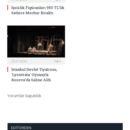
İşsizlik Figüranları 950 TL’lik
Setlere Mecbur Bıraktı
25.07.2026
0
İstanbul Devlet Tiyatrosu,
‘Lysistrata’ Oyunuyla
Kosova’da Sahne Aldı
Yorumlar kapatıldı.
EDITÖRDEN