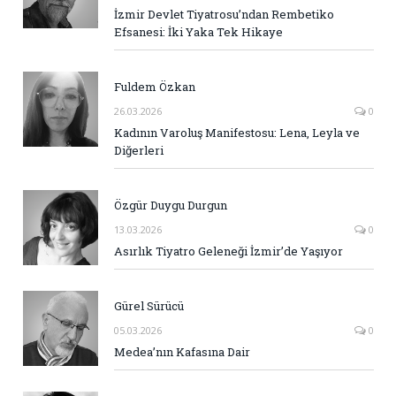
İzmir Devlet Tiyatrosu’ndan Rembetiko
Efsanesi: İki Yaka Tek Hikaye
Fuldem Özkan
26.03.2026
0
Kadının Varoluş Manifestosu: Lena, Leyla ve
Diğerleri
Özgür Duygu Durgun
13.03.2026
0
Asırlık Tiyatro Geleneği İzmir’de Yaşıyor
Gürel Sürücü
05.03.2026
0
Medea’nın Kafasına Dair