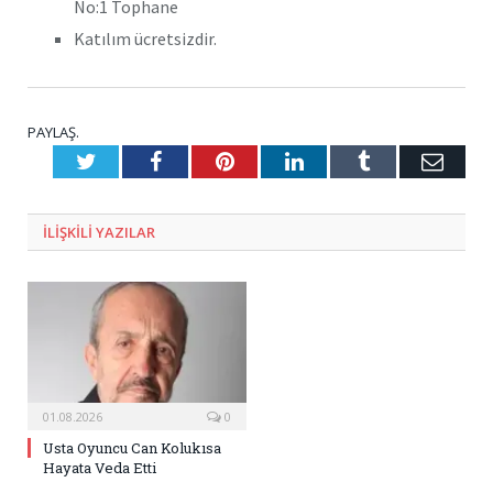
No:1 Tophane
Katılım ücretsizdir.
PAYLAŞ.
Twitter
Facebook
Pinterest
LinkedIn
Tumblr
E-
Posta
ILIŞKILI
YAZILAR
01.08.2026
0
Usta Oyuncu Can Kolukısa
Hayata Veda Etti