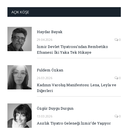
AÇIK KÖŞE
Haydar Bayak
29.04.2026
0
İzmir Devlet Tiyatrosu’ndan Rembetiko
Efsanesi: İki Yaka Tek Hikaye
Fuldem Özkan
26.03.2026
0
Kadının Varoluş Manifestosu: Lena, Leyla ve
Diğerleri
Özgür Duygu Durgun
13.03.2026
0
Asırlık Tiyatro Geleneği İzmir’de Yaşıyor