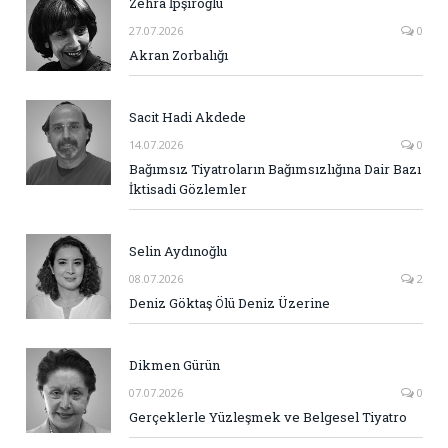
Zehra İpşiroğlu
27.07.2026
0
Akran Zorbalığı
Sacit Hadi Akdede
14.07.2026
0
Bağımsız Tiyatroların Bağımsızlığına Dair Bazı
İktisadi Gözlemler
Selin Aydınoğlu
08.07.2026
2
Deniz Göktaş Ölü Deniz Üzerine
Dikmen Gürün
07.07.2026
0
Gerçeklerle Yüzleşmek ve Belgesel Tiyatro