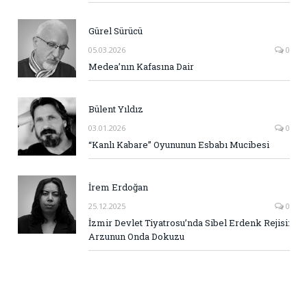
Gürel Sürücü
05.03.2026
0
Medea’nın Kafasına Dair
Bülent Yıldız
03.01.2026
0
“Kanlı Kabare” Oyununun Esbabı Mucibesi
İrem Erdoğan
25.12.2025
0
İzmir Devlet Tiyatrosu’nda Sibel Erdenk Rejisi:
Arzunun Onda Dokuzu