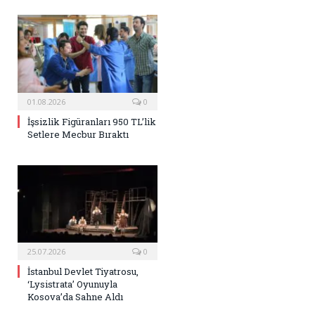
01.08.2026
0
İşsizlik Figüranları 950 TL’lik
Setlere Mecbur Bıraktı
25.07.2026
0
İstanbul Devlet Tiyatrosu,
‘Lysistrata’ Oyunuyla
Kosova’da Sahne Aldı