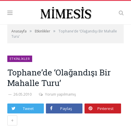
»
»
Anasayfa
Etkinlikler
Tophane’de ‘Olağandışı Bir Mahalle
Turu’
ETKINLIKLER
Tophane’de ‘Olağandışı Bir
Mahalle Turu’
26.05.2010
Yorum yapılmamış
Tweet
Paylaş
Pinterest
+