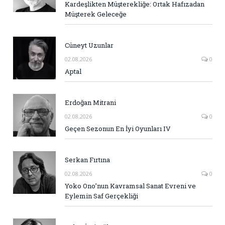
Kardeşlikten Müşterekliğe: Ortak Hafızadan
Müşterek Geleceğe
Cüneyt Uzunlar
02.08.2026
0
Aptal
Erdoğan Mitrani
02.08.2026
0
Geçen Sezonun En İyi Oyunları IV
Serkan Fırtına
02.08.2026
0
Yoko Ono’nun Kavramsal Sanat Evreni ve
Eylemin Saf Gerçekliği