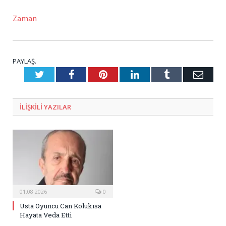
Zaman
PAYLAŞ.
Twitter
Facebook
Pinterest
LinkedIn
Tumblr
E-
Posta
ILIŞKILI
YAZILAR
01.08.2026
0
Usta Oyuncu Can Kolukısa
Hayata Veda Etti