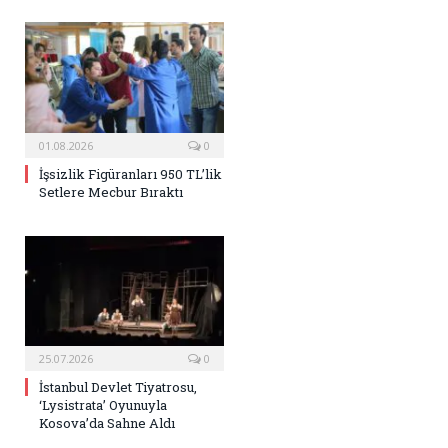
01.08.2026
0
İşsizlik Figüranları 950 TL’lik
Setlere Mecbur Bıraktı
25.07.2026
0
İstanbul Devlet Tiyatrosu,
‘Lysistrata’ Oyunuyla
Kosova’da Sahne Aldı