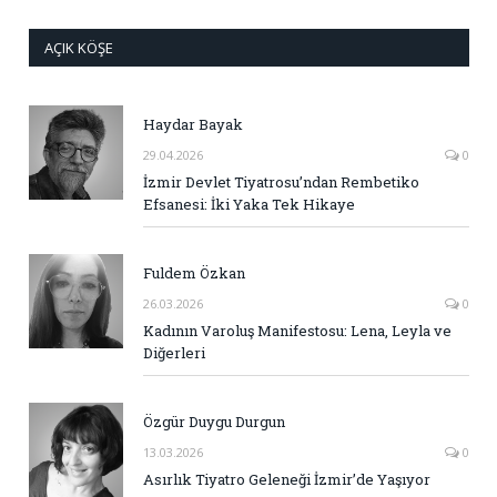
AÇIK KÖŞE
Haydar Bayak
29.04.2026
0
İzmir Devlet Tiyatrosu’ndan Rembetiko
Efsanesi: İki Yaka Tek Hikaye
Fuldem Özkan
26.03.2026
0
Kadının Varoluş Manifestosu: Lena, Leyla ve
Diğerleri
Özgür Duygu Durgun
13.03.2026
0
Asırlık Tiyatro Geleneği İzmir’de Yaşıyor