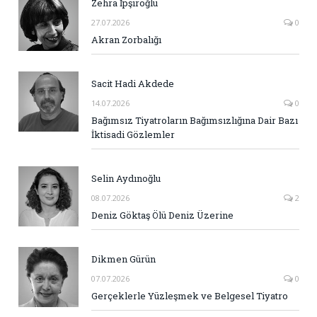
Zehra İpşiroğlu
27.07.2026
0
Akran Zorbalığı
Sacit Hadi Akdede
14.07.2026
0
Bağımsız Tiyatroların Bağımsızlığına Dair Bazı
İktisadi Gözlemler
Selin Aydınoğlu
08.07.2026
2
Deniz Göktaş Ölü Deniz Üzerine
Dikmen Gürün
07.07.2026
0
Gerçeklerle Yüzleşmek ve Belgesel Tiyatro