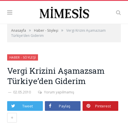
»
»
Anasayfa
Haber - Söyleşi
Vergi Krizini Aşamazsam
Türkiye’den Giderim
HABER - SÖYLEŞI
Vergi Krizini Aşamazsam
Türkiye’den Giderim
02.05.2010
Yorum yapılmamış
Tweet
Paylaş
Pinterest
+