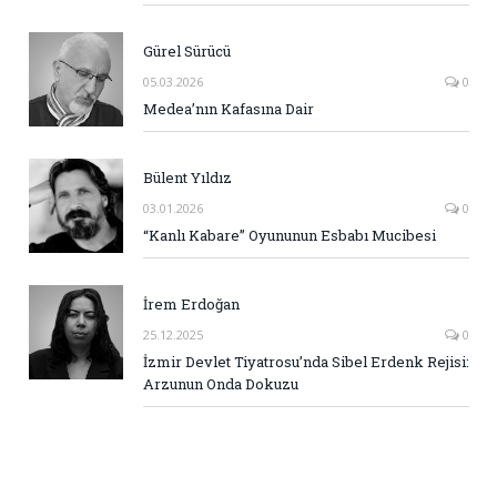
Gürel Sürücü
05.03.2026
0
Medea’nın Kafasına Dair
Bülent Yıldız
03.01.2026
0
“Kanlı Kabare” Oyununun Esbabı Mucibesi
İrem Erdoğan
25.12.2025
0
İzmir Devlet Tiyatrosu’nda Sibel Erdenk Rejisi:
Arzunun Onda Dokuzu