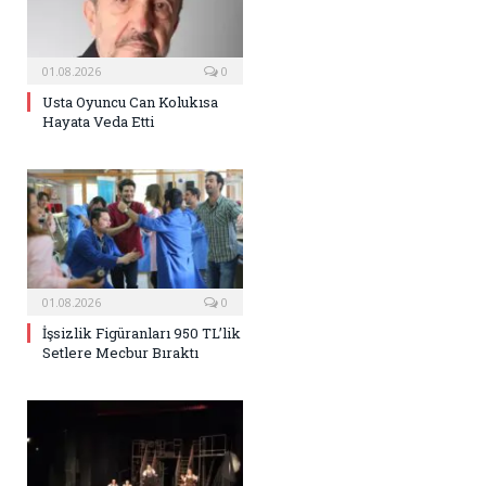
01.08.2026
0
Usta Oyuncu Can Kolukısa
Hayata Veda Etti
01.08.2026
0
İşsizlik Figüranları 950 TL’lik
Setlere Mecbur Bıraktı