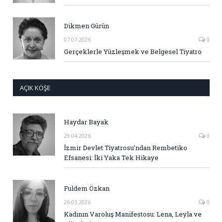
Dikmen Gürün
07.07.2026
0
Gerçeklerle Yüzleşmek ve Belgesel Tiyatro
AÇIK KÖŞE
Haydar Bayak
29.04.2026
0
İzmir Devlet Tiyatrosu’ndan Rembetiko
Efsanesi: İki Yaka Tek Hikaye
Fuldem Özkan
26.03.2026
0
Kadının Varoluş Manifestosu: Lena, Leyla ve