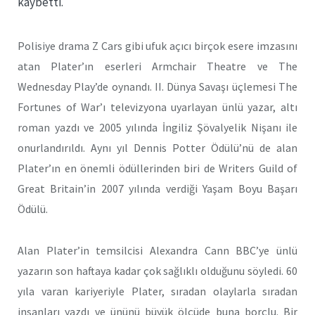
kaybetti.
Polisiye drama Z Cars gibi ufuk açıcı birçok esere imzasını
atan Plater’ın eserleri Armchair Theatre ve The
Wednesday Play’de oynandı. II. Dünya Savaşı üçlemesi The
Fortunes of War’ı televizyona uyarlayan ünlü yazar, altı
roman yazdı ve 2005 yılında İngiliz Şövalyelik Nişanı ile
onurlandırıldı. Aynı yıl Dennis Potter Ödülü’nü de alan
Plater’ın en önemli ödüllerinden biri de Writers Guild of
Great Britain’in 2007 yılında verdiği Yaşam Boyu Başarı
Ödülü.
Alan Plater’in temsilcisi Alexandra Cann BBC’ye ünlü
yazarın son haftaya kadar çok sağlıklı olduğunu söyledi. 60
yıla varan kariyeriyle Plater, sıradan olaylarla sıradan
insanları yazdı ve ününü büyük ölçüde buna borçlu. Bir