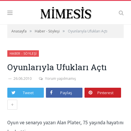
»
»
Anasayfa
Haber - Söyleşi
Oyunlarıyla Ufukları Açtı
HABER - SÖYLEŞI
Oyunlarıyla Ufukları Açtı
26.06.2010
Yorum yapılmamış
Tweet
Paylaş
Pinterest
+
Oyun ve senaryo yazarı Alan Plater, 75 yaşında hayatını