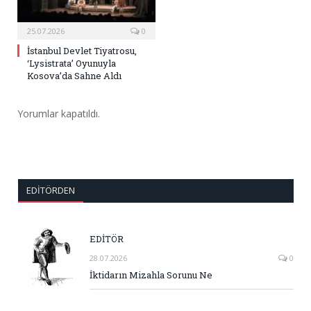
25.07.2026
0
İstanbul Devlet Tiyatrosu,
‘Lysistrata’ Oyunuyla
Kosova’da Sahne Aldı
Yorumlar kapatıldı.
EDITÖRDEN
EDİTÖR
28.07.2026
0
İktidarın Mizahla Sorunu Ne