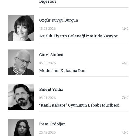
Diğerleri
Özgür Duygu Durgun
13.03.2026
0
Asırlık Tiyatro Geleneği İzmir’de Yaşıyor
Gürel Sürücü
05.03.2026
0
Medea’nın Kafasına Dair
Bülent Yıldız
03.01.2026
0
“Kanlı Kabare” Oyununun Esbabı Mucibesi
İrem Erdoğan
25.12.2025
0