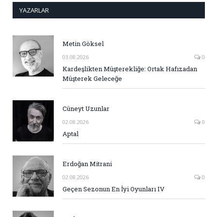
YAZARLAR
Metin Göksel
03.08.2026
0
Kardeşlikten Müşterekliğe: Ortak Hafızadan
Müşterek Geleceğe
Cüneyt Uzunlar
02.08.2026
0
Aptal
Erdoğan Mitrani
02.08.2026
0
Geçen Sezonun En İyi Oyunları IV