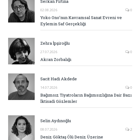
Serkan Fırtına
02.08.2026
0
Yoko Ono’nun Kavramsal Sanat Evreni ve
Eylemin Saf Gerçekliği
Zehra İpşiroğlu
27.07.2026
0
Akran Zorbalığı
Sacit Hadi Akdede
14.07.2026
0
Bağımsız Tiyatroların Bağımsızlığına Dair Bazı
İktisadi Gözlemler
Selin Aydınoğlu
08.07.2026
2
Deniz Göktaş Ölü Deniz Üzerine