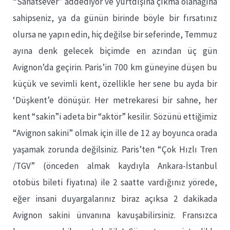
“Sanatsever” addediyor ve yurtdışına çıkma olanağına
sahipseniz, ya da günün birinde böyle bir fırsatınız
olursa ne yapın edin, hiç değilse bir seferinde, Temmuz
ayına denk gelecek biçimde en azından üç gün
Avignon’da geçirin. Paris’in 700 km güneyine düşen bu
küçük ve sevimli kent, özellikle her sene bu ayda bir
‘Düşkent’e dönüşür. Her metrekaresi bir sahne, her
kent “sakin”i adeta bir “aktör” kesilir. Sözünü ettiğimiz
“Avignon sakini” olmak için ille de 12 ay boyunca orada
yaşamak zorunda değilsiniz. Paris’ten “Çok Hızlı Tren
/TGV” (önceden almak kaydıyla Ankara-İstanbul
otobüs bileti fiyatına) ile 2 saatte vardığınız yörede,
eğer insani duyargalarınız biraz açıksa 2 dakikada
Avignon sakini ünvanına kavuşabilirsiniz. Fransızca