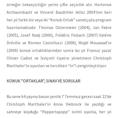
örneğin tekseçiciliğin yerini çifte seçicilik alır. Hortense
Archaumbault ve Vincent Baudriller ikilisi 2004’ten beri
her yıl farklı bir veya iki “Konuk Ortak” sanatçıyla program
hazırlamaktadır. Thomas Ostermeier (2004), Jan Fabre
(2005), Josef Nadj (2006), Frédéric Fisbach (2007) Valérie
Dréville ve Romeo Castellucci (2008), Wajdi Mouawad’ın
(2009) konuk ortaklıklarından sonra bu yıl Fransız yazar
Olivier Cadiot ve İsviçreli tiyatro yönetmeni Christoph
Marthaler’in oyunları ve tercihleri “In”i zenginleştiriyor.
KONUK ”ORTAKLAR”, SINAV VE SORULAR
Bu sene 64 yaşına basan şenlik 7 Temmuz gecesi saat 22’de
Christoph Marthaler’in Anna Viebrock ile yazdığı ve
sahneye koyduğu “Papperlapapp” isimli oyunla, her yıl