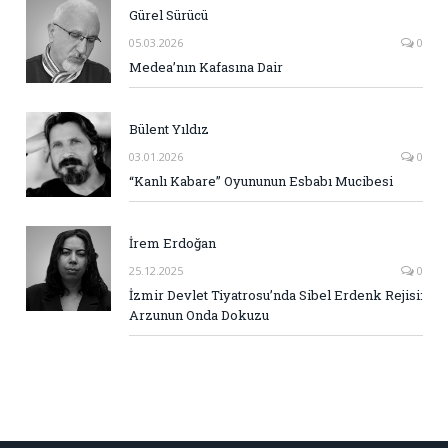
Gürel Sürücü
05.03.2026
0
Medea’nın Kafasına Dair
Bülent Yıldız
03.01.2026
0
“Kanlı Kabare” Oyununun Esbabı Mucibesi
İrem Erdoğan
25.12.2025
0
İzmir Devlet Tiyatrosu’nda Sibel Erdenk Rejisi:
Arzunun Onda Dokuzu