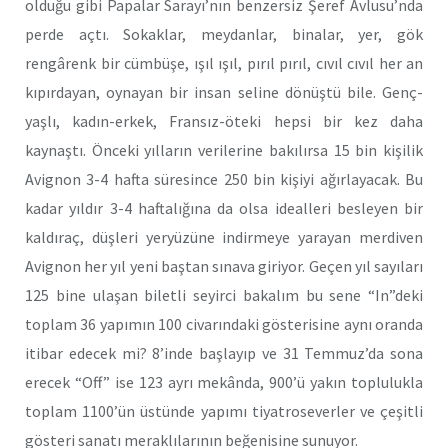
olduğu gibi Papalar Sarayı’nın benzersiz Şeref Avlusu’nda
perde açtı. Sokaklar, meydanlar, binalar, yer, gök
rengârenk bir cümbüşe, ışıl ışıl, pırıl pırıl, cıvıl cıvıl her an
kıpırdayan, oynayan bir insan seline dönüştü bile. Genç-
yaşlı, kadın-erkek, Fransız-öteki hepsi bir kez daha
kaynaştı. Önceki yılların verilerine bakılırsa 15 bin kişilik
Avignon 3-4 hafta süresince 250 bin kişiyi ağırlayacak. Bu
kadar yıldır 3-4 haftalığına da olsa idealleri besleyen bir
kaldıraç, düşleri yeryüzüne indirmeye yarayan merdiven
Avignon her yıl yeni baştan sınava giriyor. Geçen yıl sayıları
125 bine ulaşan biletli seyirci bakalım bu sene “In”deki
toplam 36 yapımın 100 civarındaki gösterisine aynı oranda
itibar edecek mi? 8’inde başlayıp ve 31 Temmuz’da sona
erecek “Off” ise 123 ayrı mekânda, 900’ü yakın toplulukla
toplam 1100’ün üstünde yapımı tiyatroseverler ve çeşitli
gösteri sanatı meraklılarının beğenisine sunuyor.