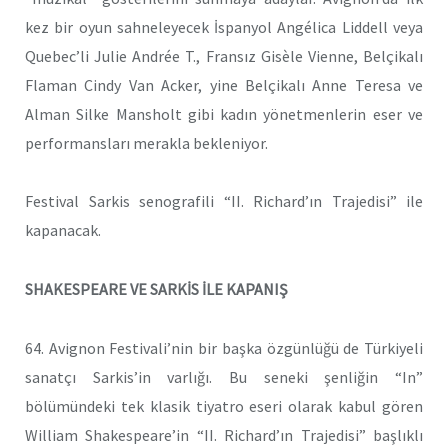
kez bir oyun sahneleyecek İspanyol Angélica Liddell veya
Quebec’li Julie Andrée T., Fransız Gisèle Vienne, Belçikalı
Flaman Cindy Van Acker, yine Belçikalı Anne Teresa ve
Alman Silke Mansholt gibi kadın yönetmenlerin eser ve
performansları merakla bekleniyor.
Festival Sarkis senografili “II. Richard’ın Trajedisi” ile
kapanacak.
SHAKESPEARE VE SARKİS İLE KAPANIŞ
64. Avignon Festivali’nin bir başka özgünlüğü de Türkiyeli
sanatçı Sarkis’in varlığı. Bu seneki şenliğin “In”
bölümündeki tek klasik tiyatro eseri olarak kabul gören
William Shakespeare’in “II. Richard’ın Trajedisi” başlıklı