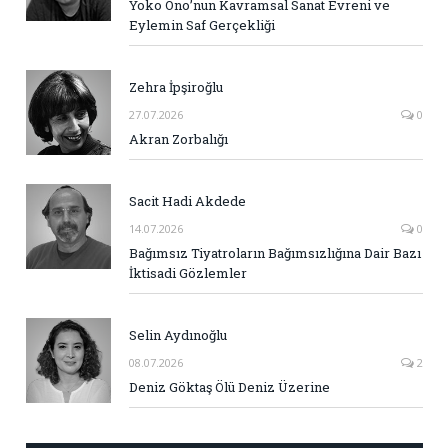
Yoko Ono’nun Kavramsal Sanat Evreni ve
Eylemin Saf Gerçekliği
Zehra İpşiroğlu
27.07.2026
0
Akran Zorbalığı
Sacit Hadi Akdede
14.07.2026
0
Bağımsız Tiyatroların Bağımsızlığına Dair Bazı
İktisadi Gözlemler
Selin Aydınoğlu
08.07.2026
2
Deniz Göktaş Ölü Deniz Üzerine