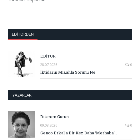
EDITÖRDEN
EDİTÖR
28.07.2026
0
İktidarın Mizahla Sorunu Ne
YAZARLAR
Dikmen Gürün
09.08.2026
0
Genco Erkal’a Bir Kez Daha ‘Merhaba’…