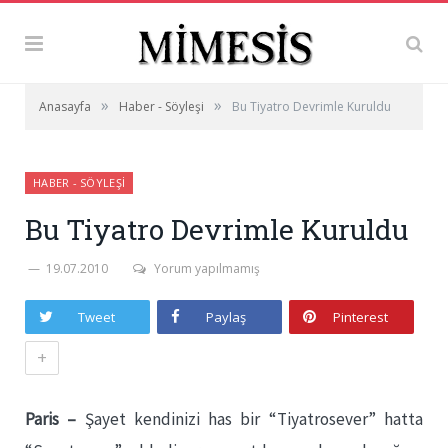
»
»
Anasayfa
Haber - Söyleşi
Bu Tiyatro Devrimle Kuruldu
HABER - SÖYLEŞI
Bu Tiyatro Devrimle Kuruldu
19.07.2010
Yorum yapılmamış
Tweet
Paylaş
Pinterest
+
Paris –
Şayet kendinizi has bir “Tiyatrosever” hatta