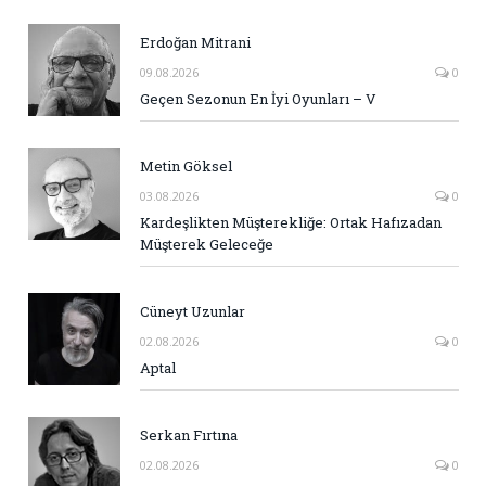
Erdoğan Mitrani
09.08.2026
0
Geçen Sezonun En İyi Oyunları – V
Metin Göksel
03.08.2026
0
Kardeşlikten Müşterekliğe: Ortak Hafızadan
Müşterek Geleceğe
Cüneyt Uzunlar
02.08.2026
0
Aptal
Serkan Fırtına
02.08.2026
0