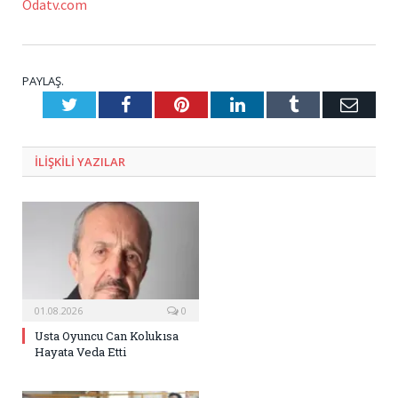
Odatv.com
PAYLAŞ.
Twitter
Facebook
Pinterest
LinkedIn
Tumblr
E-
Posta
ILIŞKILI
YAZILAR
01.08.2026
0
Usta Oyuncu Can Kolukısa
Hayata Veda Etti