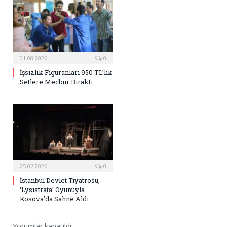
01.08.2026
0
İşsizlik Figüranları 950 TL’lik
Setlere Mecbur Bıraktı
25.07.2026
0
İstanbul Devlet Tiyatrosu,
‘Lysistrata’ Oyunuyla
Kosova’da Sahne Aldı
Yorumlar kapatıldı.