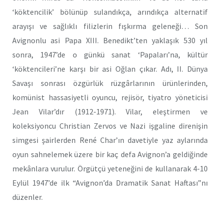
‘köktencilik’ bölünüp sulandıkça, arındıkça alternatif
arayışı ve sağlıklı filizlerin fışkırma geleneği… Son
Avignonlu asi Papa XIII. Benedikt’ten yaklaşık 530 yıl
sonra, 1947’de o günkü sanat ‘Papaları’na, kültür
‘köktencileri’ne karşı bir asi Oğlan çıkar. Adı, II. Dünya
Savaşı sonrası özgürlük rüzgârlarının ürünlerinden,
komünist hassasiyetli oyuncu, rejisör, tiyatro yöneticisi
Jean Vilar’dır (1912-1971). Vilar, eleştirmen ve
koleksiyoncu Christian Zervos ve Nazi işgaline direnişin
simgesi şairlerden René Char’ın davetiyle yaz aylarında
oyun sahnelemek üzere bir kaç defa Avignon’a geldiğinde
mekânlara vurulur. Örgütçü yeteneğini de kullanarak 4-10
Eylül 1947’de ilk “Avignon’da Dramatik Sanat Haftası”nı
düzenler.