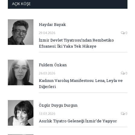
AÇIK KÖŞE
Haydar Bayak
29.04.2026
0
İzmir Devlet Tiyatrosu’ndan Rembetiko
Efsanesi: İki Yaka Tek Hikaye
Fuldem Özkan
26.03.2026
0
Kadının Varoluş Manifestosu: Lena, Leyla ve
Diğerleri
Özgür Duygu Durgun
13.03.2026
0
Asırlık Tiyatro Geleneği İzmir’de Yaşıyor