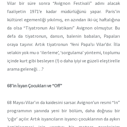
Vilar bir süre sonra “Avignon Festivali” adını alacak
faaliyetin 1971’e kadar müdürlüğünü yapar. Paris’in
kültürel egemenliği yıkılmış, en azından iki-üç haftalığına
da olsa “Tiyatronun Asi Vatikanı” Avignon olmuştur. Bu
defa da tiyatronun, dansın, balenin babaları, Papaları
oraya taşınır. Artık tiyatronun ‘Yeni Papa’sı Vilar’dır. İlla
velakin yok mu o ‘ilerleme’, ‘sorgulama’ yöntemi, toplumu
içinde kurt gibi besleyen (!) o daha iyiyi ve güzeli eleştirelle
arama geleneği…?
68’in İsyan Çocukları ve “Off”
68 Mayısı Vilar’ın da kaidesini sarsar. Avignon’un resmi “In”
programının yanında yeni bir bölüm, daha doğrusu bir
‘çığır’ açılır. Artık isyancıların isyancı çocuklarının da aykırı
örgütlenmesi için yaratıcı bir motora gereksinim