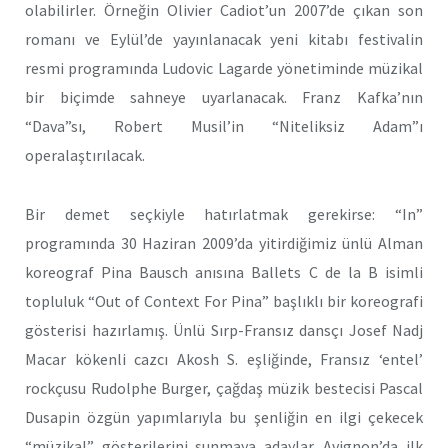
olabilirler. Örneğin Olivier Cadiot’un 2007’de çıkan son
romanı ve Eylül’de yayınlanacak yeni kitabı festivalin
resmi programında Ludovic Lagarde yönetiminde müzikal
bir biçimde sahneye uyarlanacak. Franz Kafka’nın
“Dava”sı, Robert Musil’in “Niteliksiz Adam”ı
operalaştırılacak.
Bir demet seçkiyle hatırlatmak gerekirse: “In”
programında 30 Haziran 2009’da yitirdiğimiz ünlü Alman
koreograf Pina Bausch anısına Ballets C de la B isimli
topluluk “Out of Context For Pina” başlıklı bir koreografi
gösterisi hazırlamış. Ünlü Sırp-Fransız dansçı Josef Nadj
Macar kökenli cazcı Akosh S. eşliğinde, Fransız ‘entel’
rockçusu Rudolphe Burger, çağdaş müzik bestecisi Pascal
Dusapin özgün yapımlarıyla bu şenliğin en ilgi çekecek
“müzikal” gösterilerini sunmaya adaylar. Avignon’da ilk