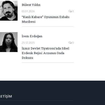
Bülent Yıldız
03.01.2026
0
“Kanlı Kabare” Oyununun Esbabı
Mucibesi
İrem Erdoğan
25.12.2025
0
İzmir Devlet Tiyatrosu’nda Sibel
Erdenk Rejisi: Arzunun Onda
Dokuzu
LETİŞİM