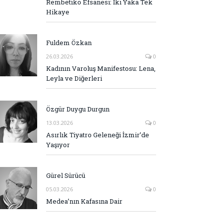
Rembetiko Efsanesi: İki Yaka Tek
Hikaye
Fuldem Özkan
26.03.2026
0
Kadının Varoluş Manifestosu: Lena,
Leyla ve Diğerleri
Özgür Duygu Durgun
13.03.2026
0
Asırlık Tiyatro Geleneği İzmir’de
Yaşıyor
Gürel Sürücü
05.03.2026
0
Medea’nın Kafasına Dair