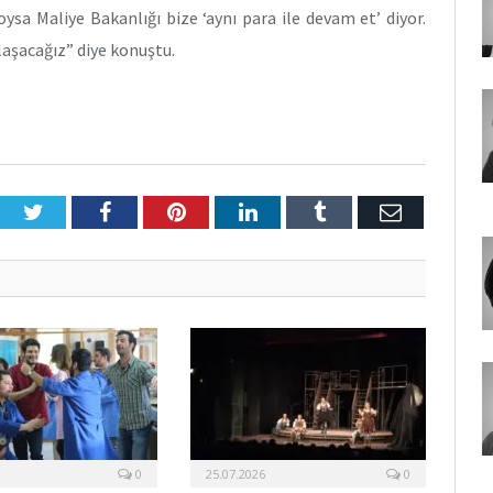
oysa Maliye Bakanlığı bize ‘aynı para ile devam et’ diyor.
aşacağız” diye konuştu.
Twitter
Facebook
Pinterest
LinkedIn
Tumblr
E-
Posta
0
25.07.2026
0