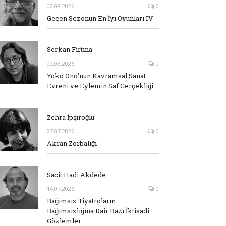
02.08.2026
0
Geçen Sezonun En İyi Oyunları IV
Serkan Fırtına
02.08.2026
0
Yoko Ono’nun Kavramsal Sanat
Evreni ve Eylemin Saf Gerçekliği
Zehra İpşiroğlu
27.07.2026
0
Akran Zorbalığı
Sacit Hadi Akdede
14.07.2026
0
Bağımsız Tiyatroların
Bağımsızlığına Dair Bazı İktisadi
Gözlemler