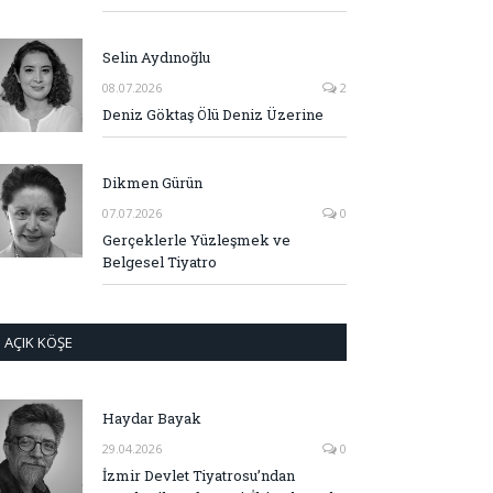
Selin Aydınoğlu
08.07.2026
2
Deniz Göktaş Ölü Deniz Üzerine
Dikmen Gürün
07.07.2026
0
Gerçeklerle Yüzleşmek ve
Belgesel Tiyatro
AÇIK KÖŞE
Haydar Bayak
29.04.2026
0
İzmir Devlet Tiyatrosu’ndan