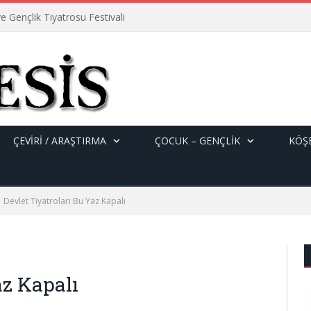
e Gençlik Tiyatrosu Festivali
ÇEVİRİ / ARAŞTIRMA
ÇOCUK – GENÇLIK
KÖŞE
Devlet Tiyatroları Bu Yaz Kapalı
az Kapalı