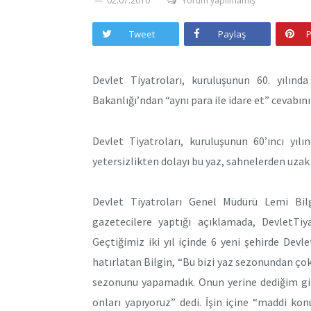
02.07.2010
Yorum yapılmamış
Tweet
Paylaş
P
Devlet Tiyatroları, kuruluşunun 60. yılın
Bakanlığı’ndan “aynı para ile idare et” cevabını
Devlet Tiyatroları, kuruluşunun 60’ıncı yıl
yetersizlikten dolayı bu yaz, sahnelerden uzak 
Devlet Tiyatroları Genel Müdürü Lemi Bilg
gazetecilere yaptığı açıklamada, DevletTiya
Geçtiğimiz iki yıl içinde 6 yeni şehirde Dev
hatırlatan Bilgin, “Bu bizi yaz sezonundan çok
sezonunu yapamadık. Onun yerine dediğim gib
onları yapıyoruz” dedi. İşin içine “maddi kon