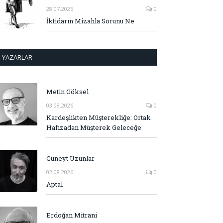
28.07.2026
0
İktidarın Mizahla Sorunu Ne
YAZARLAR
Metin Göksel
03.08.2026
0
Kardeşlikten Müşterekliğe: Ortak
Hafızadan Müşterek Geleceğe
Cüneyt Uzunlar
02.08.2026
0
Aptal
Erdoğan Mitrani