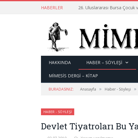
HABERLER
26. Uluslararası Bursa Çocuk v
HAKKINDA
HABER – SÖYLEŞI
MİMESİS DERGİ – KİTAP
»
»
BURADASINIZ:
Anasayfa
Haber - Söyleşi
HABER - SÖYLEŞI
Devlet Tiyatroları Bu Y