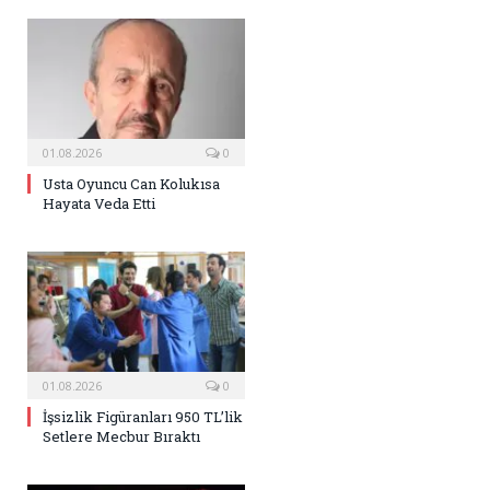
01.08.2026
0
Usta Oyuncu Can Kolukısa
Hayata Veda Etti
01.08.2026
0
İşsizlik Figüranları 950 TL’lik
Setlere Mecbur Bıraktı