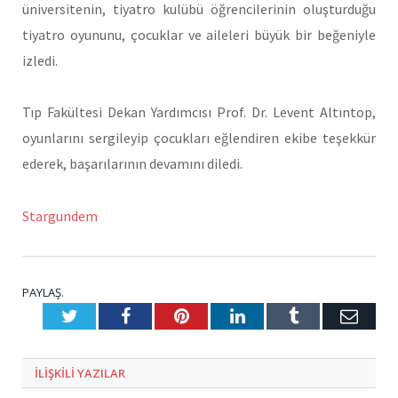
üniversitenin, tiyatro kulübü öğrencilerinin oluşturduğu
tiyatro oyununu, çocuklar ve aileleri büyük bir beğeniyle
izledi.
Tıp Fakültesi Dekan Yardımcısı Prof. Dr. Levent Altıntop,
oyunlarını sergileyip çocukları eğlendiren ekibe teşekkür
ederek, başarılarının devamını diledi.
Stargundem
PAYLAŞ.
Twitter
Facebook
Pinterest
LinkedIn
Tumblr
E-
Posta
ILIŞKILI
YAZILAR