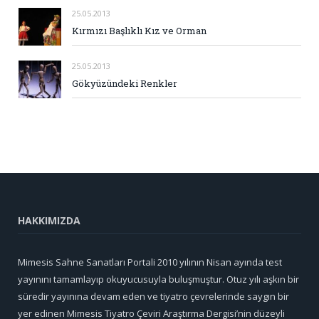
25.05.2013
Kırmızı Başlıklı Kız ve Orman
25.05.2013
Gökyüzündeki Renkler
HAKKIMIZDA
Mimesis Sahne Sanatları Portali 2010 yılının Nisan ayında test
yayınını tamamlayıp okuyucusuyla buluşmuştur. Otuz yılı aşkın bir
süredir yayınına devam eden ve tiyatro çevrelerinde saygın bir
yer edinen Mimesis Tiyatro Çeviri Araştırma Dergisi’nin düzeyli