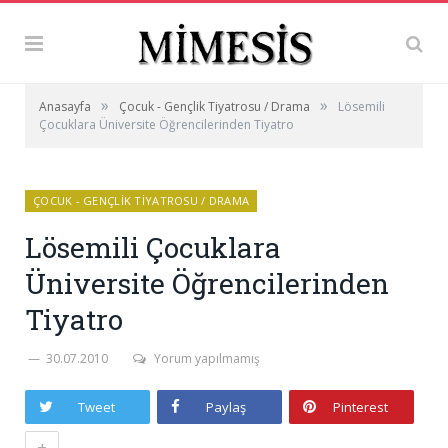
»
»
Anasayfa
Çocuk - Gençlik Tiyatrosu / Drama
Lösemili
Çocuklara Üniversite Öğrencilerinden Tiyatro
ÇOCUK - GENÇLIK TIYATROSU / DRAMA
Lösemili Çocuklara
Üniversite Öğrencilerinden
Tiyatro
30.07.2010
Yorum yapılmamış
Tweet
Paylaş
Pinterest
+