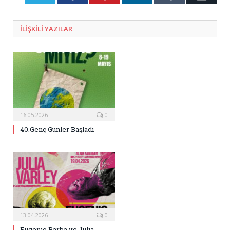
Posta
ILIŞKILI
YAZILAR
16.05.2026
0
40.Genç Günler Başladı
13.04.2026
0
Eugenio Barba ve Julia