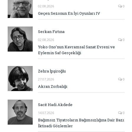
02.08.2026
0
Geçen Sezonun En İyi Oyunları IV
Serkan Fırtına
02.08.2026
0
Yoko Ono’nun Kavramsal Sanat Evreni ve
Eylemin Saf Gerçekliği
Zehra İpşiroğlu
27.07.2026
0
Akran Zorbalığı
Sacit Hadi Akdede
14.07.2026
0
Bağımsız Tiyatroların Bağımsızlığına Dair Bazı
İktisadi Gözlemler