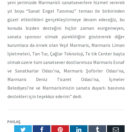
yeni yerimizde Marmarisli sanatseverlere hizmet vererek
yıl boyu “Sanat Engel Tanımaz” teması ile birbirinden
güzel etkinlikleri gerçekleştirmeye devam edeceğiz, bu
konuda bizden desteğini hiçbir zaman esirgemeyen,
sanata sponsor olmak yürekliliğini göstererek diğer
kurumlara da örnek olan Yeşil Marmaris, Marmaris Liman
İşletmeleri, Tan Tur, Çağlar Teknoloji, Te tik Center başta
olmak üzere tüm sanatsever dostlarımıza Marmaris Esnaf
ve Sanatkarlar Odası’na, Marmaris Şoförler Odası’na,
Marmaris Deniz Ticaret Odası’na, İçmeler
Belediyesi’ne ve Marmarisimizin sanata duyarlı basınına
destekleri için teşekkür ederim.” dedi.
PAYLAŞ.
Twitter
Facebook
Pinterest
LinkedIn
Tumblr
E-