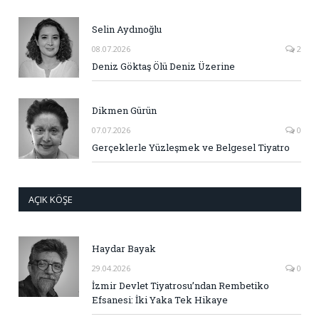
Selin Aydınoğlu
08.07.2026
2
Deniz Göktaş Ölü Deniz Üzerine
Dikmen Gürün
07.07.2026
0
Gerçeklerle Yüzleşmek ve Belgesel Tiyatro
AÇIK KÖŞE
Haydar Bayak
29.04.2026
0
İzmir Devlet Tiyatrosu’ndan Rembetiko
Efsanesi: İki Yaka Tek Hikaye