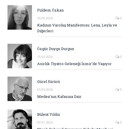
Fuldem Özkan
26.03.2026
0
Kadının Varoluş Manifestosu: Lena, Leyla ve
Diğerleri
Özgür Duygu Durgun
13.03.2026
0
Asırlık Tiyatro Geleneği İzmir’de Yaşıyor
Gürel Sürücü
05.03.2026
0
Medea’nın Kafasına Dair
Bülent Yıldız
03.01.2026
0