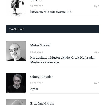
28.07.2026
0
İktidarın Mizahla Sorunu Ne
YAZARLAR
Metin Göksel
03.08.2026
0
Kardeşlikten Müşterekliğe: Ortak Hafızadan
Müşterek Geleceğe
Cüneyt Uzunlar
02.08.2026
0
Aptal
Erdoğan Mitrani