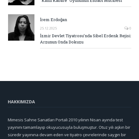
“Kanlı Kabare” Oyununun Esbabı Mucibesi
İrem Erdoğan
25.12.2025
0
İzmir Devlet Tiyatrosu’nda Sibel Erdenk Rejisi:
Arzunun Onda Dokuzu
HAKKIMIZDA
Mimesis Sahne Sanatları Portali 2010 yılının Nisan ayında test
yayınını tamamlayıp okuyucusuyla buluşmuştur. Otuz yılı aşkın bir
süredir yayınına devam eden ve tiyatro çevrelerinde saygın bir