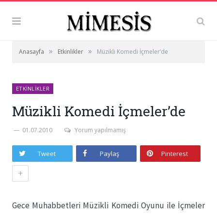
»
»
Anasayfa
Etkinlikler
Müzikli Komedi İçmeler’de
ETKINLIKLER
Müzikli Komedi İçmeler’de
01.07.2010
Yorum yapılmamış
Tweet
Paylaş
Pinterest
+
Gece Muhabbetleri Müzikli Komedi Oyunu ile İçmeler