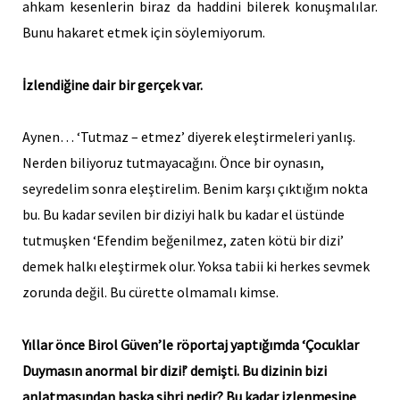
ahkam kesenlerin biraz da haddini bilerek konuşmalılar.
Bunu hakaret etmek için söylemiyorum.
İzlendiğine dair bir gerçek var.
Aynen… ‘Tutmaz – etmez’ diyerek eleştirmeleri yanlış.
Nerden biliyoruz tutmayacağını. Önce bir oynasın,
seyredelim sonra eleştirelim. Benim karşı çıktığım nokta
bu. Bu kadar sevilen bir diziyi halk bu kadar el üstünde
tutmuşken ‘Efendim beğenilmez, zaten kötü bir dizi’
demek halkı eleştirmek olur. Yoksa tabii ki herkes sevmek
zorunda değil. Bu cürette olmamalı kimse.
Yıllar önce Birol Güven’le röportaj yaptığımda ‘Çocuklar
Duymasın anormal bir dizi!’ demişti. Bu dizinin bizi
anlatmasından başka sihri nedir? Bu kadar izlenmesine