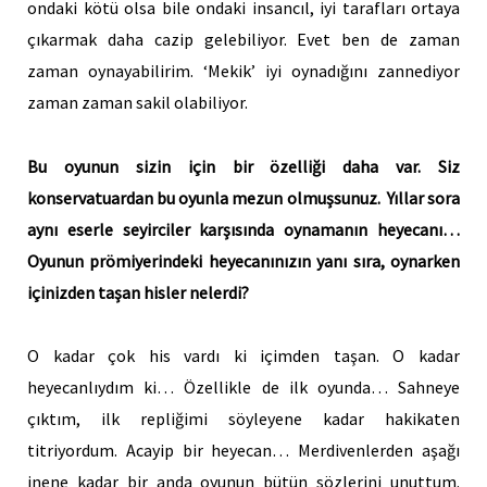
ondaki kötü olsa bile ondaki insancıl, iyi tarafları ortaya
çıkarmak daha cazip gelebiliyor. Evet ben de zaman
zaman oynayabilirim. ‘Mekik’ iyi oynadığını zannediyor
zaman zaman sakil olabiliyor.
Bu oyunun sizin için bir özelliği daha var. Siz
konservatuardan bu oyunla mezun olmuşsunuz. Yıllar sora
aynı eserle seyirciler karşısında oynamanın heyecanı…
Oyunun prömiyerindeki heyecanınızın yanı sıra, oynarken
içinizden taşan hisler nelerdi?
O kadar çok his vardı ki içimden taşan. O kadar
heyecanlıydım ki… Özellikle de ilk oyunda… Sahneye
çıktım, ilk repliğimi söyleyene kadar hakikaten
titriyordum. Acayip bir heyecan… Merdivenlerden aşağı
inene kadar bir anda oyunun bütün sözlerini unuttum.