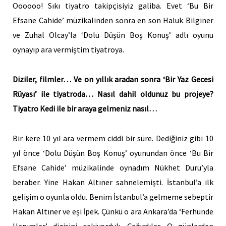
Oooooo! Sıkı tiyatro takipçisiyiz galiba. Evet ‘Bu Bir
Efsane Cahide’ müzikalinden sonra en son Haluk Bilginer
ve Zuhal Olcay’la ‘Dolu Düşün Boş Konuş’ adlı oyunu
oynayıp ara vermiştim tiyatroya.
Diziler, filmler… Ve on yıllık aradan sonra ‘Bir Yaz Gecesi
Rüyası’ ile tiyatroda… Nasıl dahil oldunuz bu projeye?
Tiyatro Kedi ile bir araya gelmeniz nasıl…
Bir kere 10 yıl ara vermem ciddi bir süre. Dediğiniz gibi 10
yıl önce ‘Dolu Düşün Boş Konuş’ oyunundan önce ‘Bu Bir
Efsane Cahide’ müzikalinde oynadım Nükhet Duru’yla
beraber. Yine Hakan Altıner sahnelemişti. İstanbul’a ilk
gelişim o oyunla oldu. Benim İstanbul’a gelmeme sebeptir
Hakan Altıner ve eşi İpek. Çünkü o ara Ankara’da ‘Ferhunde
Hanımlar’ dizisini çekiyorduk. Çağırdılar. O günlerden