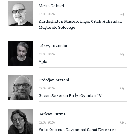
Metin Göksel
03.08.2026
0
Kardeşlikten Müşterekliğe: Ortak Hafızadan
Müşterek Geleceğe
Cüneyt Uzunlar
02.08.2026
0
Aptal
Erdoğan Mitrani
02.08.2026
0
Geçen Sezonun En İyi Oyunları IV
Serkan Fırtına
02.08.2026
0
Yoko Ono’nun Kavramsal Sanat Evreni ve