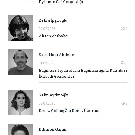
Eylemin Saf Gerçekliği
Zehra İpşiroğlu
27.07.2026
0
Akran Zorbalığı
Sacit Hadi Akdede
14.07.2026
0
Bağımsız Tiyatroların Bağımsızlığına Dair Bazı
İktisadi Gözlemler
Selin Aydınoğlu
08.07.2026
2
Deniz Göktaş Ölü Deniz Üzerine
Dikmen Gürün