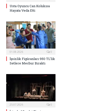
Usta Oyuncu Can Kolukısa
Hayata Veda Etti
01.08.2026
0
İşsizlik Figüranları 950 TL’lik
Setlere Mecbur Bıraktı
25.07.2026
0