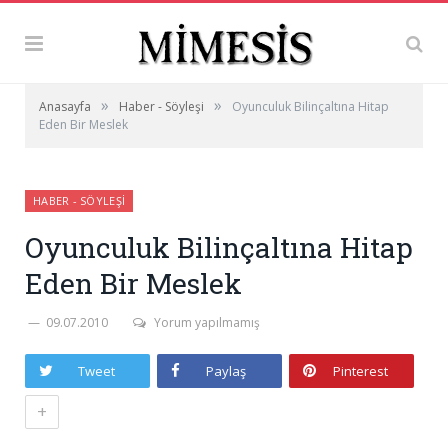
»
»
Anasayfa
Haber - Söyleşi
Oyunculuk Bilinçaltına Hitap
Eden Bir Meslek
HABER - SÖYLEŞI
Oyunculuk Bilinçaltına Hitap
Eden Bir Meslek
09.07.2010
Yorum yapılmamış
Tweet
Paylaş
Pinterest
+