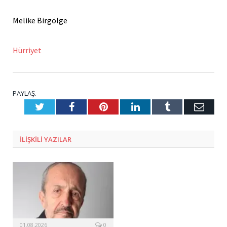
Melike Birgölge
Hürriyet
PAYLAŞ.
Twitter
Facebook
Pinterest
LinkedIn
Tumblr
E-
Posta
ILIŞKILI
YAZILAR
01.08.2026
0