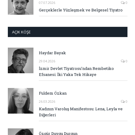
07.07.2026
0
Gerçeklerle Yüzleşmek ve Belgesel Tiyatro
AÇIK KÖŞE
Haydar Bayak
29.04.2026
0
İzmir Devlet Tiyatrosu’ndan Rembetiko
Efsanesi: İki Yaka Tek Hikaye
Fuldem Özkan
26.03.2026
0
Kadının Varoluş Manifestosu: Lena, Leyla ve
Diğerleri
Özgür Duygu Durgun