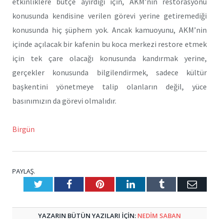
etkinliklere bütçe ayırdığı için, AKM’nin restorasyonu
konusunda kendisine verilen görevi yerine getiremediği
konusunda hiç şüphem yok. Ancak kamuoyunu, AKM’nin
içinde açılacak bir kafenin bu koca merkezi restore etmek
için tek çare olacağı konusunda kandırmak yerine,
gerçekler konusunda bilgilendirmek, sadece kültür
başkentini yönetmeye talip olanların değil, yüce
basınımızın da görevi olmalıdır.
Birgün
PAYLAŞ.
Twitter
Facebook
Pinterest
LinkedIn
Tumblr
E-
Posta
YAZARIN BÜTÜN YAZILARI IÇIN:
NEDIM SABAN