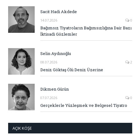
Sacit Hadi Akdede
14.07.2026
0
Bağımsız Tiyatroların Bağımsızlığına Dair Bazı
İktisadi Gözlemler
Selin Aydınoğlu
08.07.2026
2
Deniz Göktaş Ölü Deniz Üzerine
Dikmen Gürün
07.07.2026
0
Gerçeklerle Yüzleşmek ve Belgesel Tiyatro
AÇIK KÖŞE