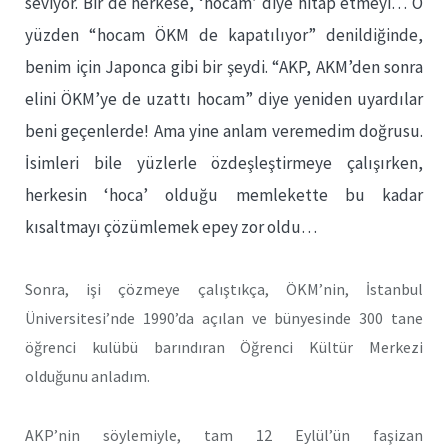
seviyor. Bir de herkese, ‘hocam’ diye hitap etmeyi… O
yüzden “hocam ÖKM de kapatılıyor” denildiğinde,
benim için Japonca gibi bir şeydi. “AKP, AKM’den sonra
elini ÖKM’ye de uzattı hocam” diye yeniden uyardılar
beni geçenlerde! Ama yine anlam veremedim doğrusu.
İsimleri bile yüzlerle özdeşleştirmeye çalışırken,
herkesin ‘hoca’ olduğu memlekette bu kadar
kısaltmayı çözümlemek epey zor oldu…
Sonra, işi çözmeye çalıştıkça, ÖKM’nin, İstanbul
Üniversitesi’nde 1990’da açılan ve bünyesinde 300 tane
öğrenci kulübü barındıran Öğrenci Kültür Merkezi
olduğunu anladım.
AKP’nin söylemiyle, tam 12 Eylül’ün faşizan