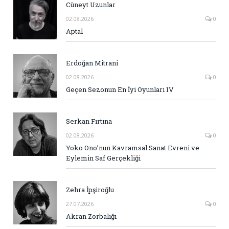
Cüneyt Uzunlar
02.08.2026
0
Aptal
Erdoğan Mitrani
02.08.2026
0
Geçen Sezonun En İyi Oyunları IV
Serkan Fırtına
02.08.2026
0
Yoko Ono’nun Kavramsal Sanat Evreni ve
Eylemin Saf Gerçekliği
Zehra İpşiroğlu
27.07.2026
0
Akran Zorbalığı