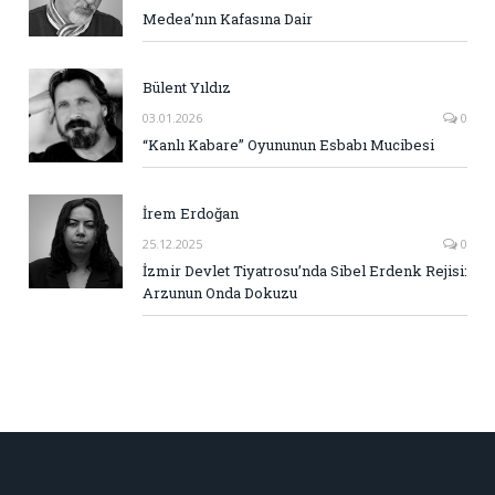
Medea’nın Kafasına Dair
Bülent Yıldız
03.01.2026
0
“Kanlı Kabare” Oyununun Esbabı Mucibesi
İrem Erdoğan
25.12.2025
0
İzmir Devlet Tiyatrosu’nda Sibel Erdenk Rejisi:
Arzunun Onda Dokuzu