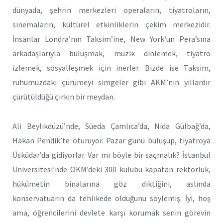
dünyada, şehrin merkezleri operaların, tiyatroların,
sinemaların, kültürel etkinliklerin çekim merkezidir.
İnsanlar Londra’nın Taksim’ine, New York’un Pera’sına
arkadaşlarıyla buluşmak, müzik dinlemek, tiyatro
izlemek, sosyalleşmek için inerler. Bizde ise Taksim,
ruhumuzdaki çürümeyi simgeler gibi AKM’nin yıllardır
çürütüldüğü çirkin bir meydan.
Ali Beylikdüzü’nde, Süeda Çamlıca’da, Nida Gülbağ’da,
Hakan Pendik’te oturuyor. Pazar günü buluşup, tiyatroya
Üsküdar’da gidiyorlar. Var mı böyle bir saçmalık? İstanbul
Üniversitesi’nde ÖKM’deki 300 kulübü kapatan rektörlük,
hükümetin binalarına göz diktiğini, aslında
konservatuarın da tehlikede olduğunu söylemiş. İyi, hoş
ama, öğrencilerini devlete karşı korumak senin görevin