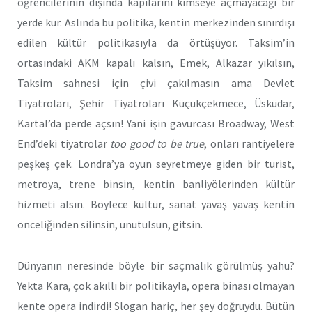
öğrencilerinin dışında kapılarını kimseye açmayacağı bir
yerde kur. Aslında bu politika, kentin merkezinden sınırdışı
edilen kültür politikasıyla da örtüşüyor. Taksim’in
ortasındaki AKM kapalı kalsın, Emek, Alkazar yıkılsın,
Taksim sahnesi için çivi çakılmasın ama Devlet
Tiyatroları, Şehir Tiyatroları Küçükçekmece, Üsküdar,
Kartal’da perde açsın! Yani işin gavurcası Broadway, West
End’deki tiyatrolar
too good to be true
, onları rantiyelere
peşkeş çek. Londra’ya oyun seyretmeye giden bir turist,
metroya, trene binsin, kentin banliyölerinden kültür
hizmeti alsın. Böylece kültür, sanat yavaş yavaş kentin
önceliğinden silinsin, unutulsun, gitsin.
Dünyanın neresinde böyle bir saçmalık görülmüş yahu?
Yekta Kara, çok akıllı bir politikayla, opera binası olmayan
kente opera indirdi! Slogan hariç, her şey doğruydu. Bütün