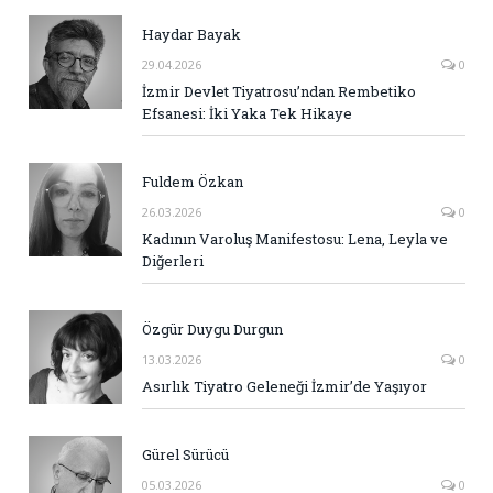
Haydar Bayak
29.04.2026
0
İzmir Devlet Tiyatrosu’ndan Rembetiko
Efsanesi: İki Yaka Tek Hikaye
Fuldem Özkan
26.03.2026
0
Kadının Varoluş Manifestosu: Lena, Leyla ve
Diğerleri
Özgür Duygu Durgun
13.03.2026
0
Asırlık Tiyatro Geleneği İzmir’de Yaşıyor
Gürel Sürücü
05.03.2026
0