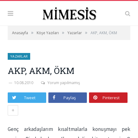
»
»
»
Anasayfa
Köşe Yazıları
Yazarlar
AKP, AKM, ÖKM
YAZARLAR
AKP, AKM, ÖKM
10.08.2010
Yorum yapılmamış
Tweet
Paylaş
Pinterest
+
Genç arkadaşlarım kısaltmalarla konuşmayı pek