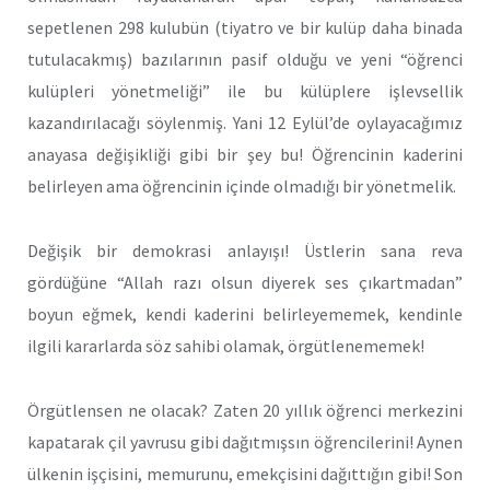
sepetlenen 298 kulubün (tiyatro ve bir kulüp daha binada
tutulacakmış) bazılarının pasif olduğu ve yeni “öğrenci
kulüpleri yönetmeliği” ile bu külüplere işlevsellik
kazandırılacağı söylenmiş. Yani 12 Eylül’de oylayacağımız
anayasa değişikliği gibi bir şey bu! Öğrencinin kaderini
belirleyen ama öğrencinin içinde olmadığı bir yönetmelik.
Değişik bir demokrasi anlayışı! Üstlerin sana reva
gördüğüne “Allah razı olsun diyerek ses çıkartmadan”
boyun eğmek, kendi kaderini belirleyememek, kendinle
ilgili kararlarda söz sahibi olamak, örgütlenememek!
Örgütlensen ne olacak? Zaten 20 yıllık öğrenci merkezini
kapatarak çil yavrusu gibi dağıtmışsın öğrencilerini! Aynen
ülkenin işçisini, memurunu, emekçisini dağıttığın gibi! Son