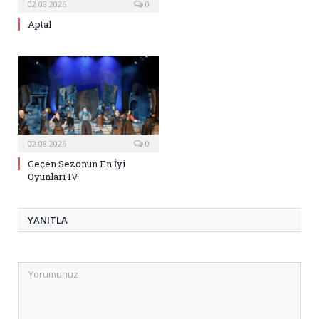
02.08.2026
0
Aptal
02.08.2026
0
Geçen Sezonun En İyi
Oyunları IV
YANITLA