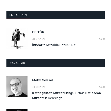
EDITÖRDEN
EDİTÖR
28.07.2026
0
İktidarın Mizahla Sorunu Ne
YAZARLAR
Metin Göksel
03.08.2026
0
Kardeşlikten Müşterekliğe: Ortak Hafızadan
Müşterek Geleceğe