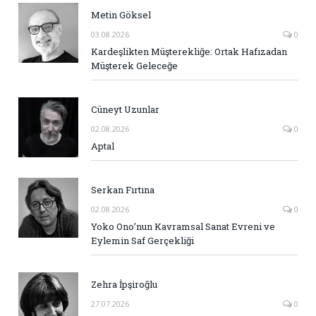
Metin Göksel
03.08.2026
0
Kardeşlikten Müşterekliğe: Ortak Hafızadan
Müşterek Geleceğe
Cüneyt Uzunlar
02.08.2026
0
Aptal
Serkan Fırtına
02.08.2026
0
Yoko Ono’nun Kavramsal Sanat Evreni ve
Eylemin Saf Gerçekliği
Zehra İpşiroğlu
27.07.2026
0