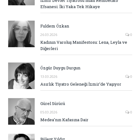
İzmir Devlet Tiyatrosu’ndan Rembetiko
Efsanesi: İki Yaka Tek Hikaye
Fuldem Özkan
26.03.2026
0
Kadının Varoluş Manifestosu: Lena, Leyla ve
Diğerleri
Özgür Duygu Durgun
13.03.2026
0
Asırlık Tiyatro Geleneği İzmir’de Yaşıyor
Gürel Sürücü
05.03.2026
0
Medea’nın Kafasına Dair
Bülent Yıldız