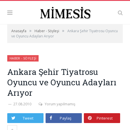
»
»
Anasayfa
Haber - Söyleşi
Ankara Şehir Tiyatrosu Oyuncu
ve Oyuncu Adayları Arıyor
HABER - SÖYLEŞI
Ankara Şehir Tiyatrosu
Oyuncu ve Oyuncu Adayları
Arıyor
27.08.2010
Yorum yapılmamış
Tweet
Paylaş
Pinterest
+