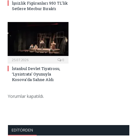
İşsizlik Figüranları 950 TL’lik
Setlere Mecbur Bıraktı
25.07.2026
0
İstanbul Devlet Tiyatrosu,
‘Lysistrata’ Oyunuyla
Kosova’da Sahne Aldı
Yorumlar kapatıldı.
EDITÖRDEN