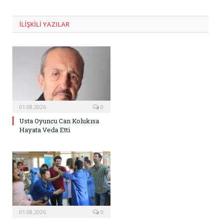
Posta
ILIŞKILI
YAZILAR
01.08.2026
0
Usta Oyuncu Can Kolukısa
Hayata Veda Etti
01.08.2026
0