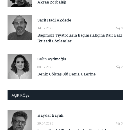
Akran Zorbalığı
Sacit Hadi Akdede
14.07.2026
0
Bağımsız Tiyatroların Bağımsızlığına Dair Bazı
İktisadi Gözlemler
Selin Aydınoğlu
08.07.2026
2
Deniz Göktaş Ölü Deniz Üzerine
AÇIK KÖŞE
Haydar Bayak
29.04.2026
0