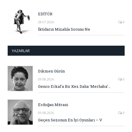
EDİTÖR
28.07.2026
0
İktidarın Mizahla Sorunu Ne
YAZARLAR
Dikmen Gürün
09.08.2026
0
Genco Erkal’a Bir Kez Daha ‘Merhaba’…
Erdoğan Mitrani
09.08.2026
0
Geçen Sezonun En İyi Oyunları – V