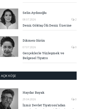
Selin Aydınoğlu
08.07.2026
2
Deniz Göktaş Ölü Deniz Üzerine
Dikmen Gürün
07.07.2026
0
Gerçeklerle Yüzleşmek ve
Belgesel Tiyatro
AÇIK KÖŞE
Haydar Bayak
29.04.2026
0
İzmir Devlet Tiyatrosu’ndan