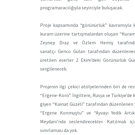
programaracılığıyla seyirciyle buluşacak.
Proje kapsamında “görünürlük” kavramıyla k
kuram üzerine tartışmalardan oluşan “Kuram A
Zeynep Draz ve Özlem Hemiş tarafından
sanatçı Genco Gülan tarafından düzenlenec
üretilen eserler 2 Ekim’deki Görünürlük Gü
sergilenecek.
Projenin ilgi çekici atölyelerinden biri de 
“Ergene-Koro”. İngiltere, Rusya ve Türkiye’de k
giyen “Kainat Güzeli” tarafından düzenlenen 
“Ergene Konmuştu” ve “Ayvayı Yedik Artık”
Meydanı’nda seslendirecekler. Katılmak i
sınırlaması da yok.