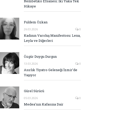
Rembetiko Efsanesi: İki Yaka Tek
Hikaye
Fuldem Özkan
26.03.2026
0
Kadının Varoluş Manifestosu: Lena,
Leyla ve Diğerleri
Özgür Duygu Durgun
13.03.2026
0
Asırlık Tiyatro Geleneği İzmir’de
Yaşıyor
Gürel Sürücü
05.03.2026
0
Medea’nın Kafasına Dair