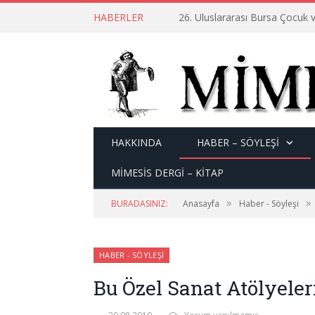
HABERLER
26. Uluslararası Bursa Çocuk v
HAKKINDA
HABER – SÖYLEŞI
MİMESİS DERGİ – KİTAP
»
»
BURADASINIZ:
Anasayfa
Haber - Söyleşi
HABER - SÖYLEŞI
Bu Özel Sanat Atölyele