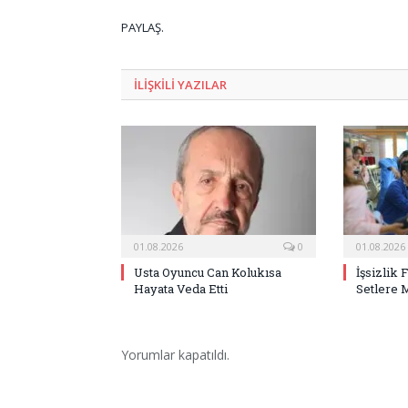
PAYLAŞ.
ILIŞKILI
YAZILAR
01.08.2026
0
01.08.2026
Usta Oyuncu Can Kolukısa
İşsizlik 
Hayata Veda Etti
Setlere 
Yorumlar kapatıldı.