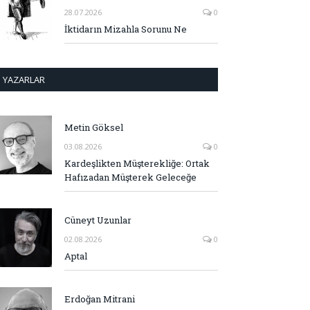
28.07.2026
0
İktidarın Mizahla Sorunu Ne
YAZARLAR
Metin Göksel
03.08.2026
0
Kardeşlikten Müşterekliğe: Ortak
Hafızadan Müşterek Geleceğe
Cüneyt Uzunlar
02.08.2026
0
Aptal
Erdoğan Mitrani