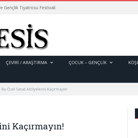
e Gençlik Tiyatrosu Festivali
ÇEVİRİ / ARAŞTIRMA
ÇOCUK – GENÇLIK
KÖŞE
Bu Özel Sanat Atölyelerini Kaçırmayın!
rini Kaçırmayın!