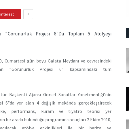
+
interest
ağı “Görünürlük Projesi 6″Da Toplam 5 Atölyeyi
0, Cumartesi gün boyu Galata Meydanı ve çevresindeki
lan “Görünürlük Projesi 6” kapsamındaki tüm
tür Başkenti Ajansı Görsel Sanatlar Yönetmenliği’nin
esi 6″da yer alan 4 değişik mekânda gerçekleştirecek
aske, performans, kuram ve tiyatro teorisi yer
ının bir arada bulunduğu programın sonuçları 2 Ekim 2010,
lacak atölye etkinlikleri ile bir harita ve