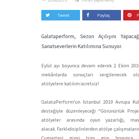
20.08.2010
Yorum yapılmamış
Tweet
Paylaş
P
Galataperform, Sezon Açılışını Yapac
Sanatseverlerin Katılımına Sunuyor.
Eylül ayı boyunca devam ederek 2 Ekim 201
mekânlarda sonuçları sergilenecek o
atölyelere katılım ücretsiz!
GalataPerform’un İstanbul 2010 Avrupa Kül
desteğiyle düzenleyeceği “Görünürlük Proj
atölyeler arasında oyun yazarlığı, m
alacak. Farklıdisiplinlerden atölye çalışmalar
Cumartesi günü tüm gün boyunca açı