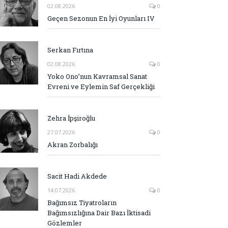
02.08.2026
0
Geçen Sezonun En İyi Oyunları IV
Serkan Fırtına
02.08.2026
0
Yoko Ono’nun Kavramsal Sanat
Evreni ve Eylemin Saf Gerçekliği
Zehra İpşiroğlu
27.07.2026
0
Akran Zorbalığı
Sacit Hadi Akdede
14.07.2026
0
Bağımsız Tiyatroların
Bağımsızlığına Dair Bazı İktisadi
Gözlemler