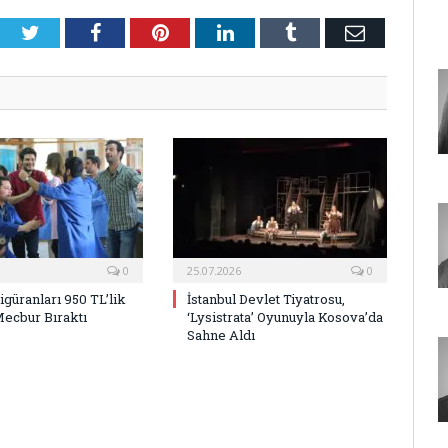
Twitter
Facebook
Pinterest
LinkedIn
Tumblr
E-
Posta
0
25.07.2026
0
Figüranları 950 TL’lik
İstanbul Devlet Tiyatrosu,
Mecbur Bıraktı
‘Lysistrata’ Oyunuyla Kosova’da
Sahne Aldı