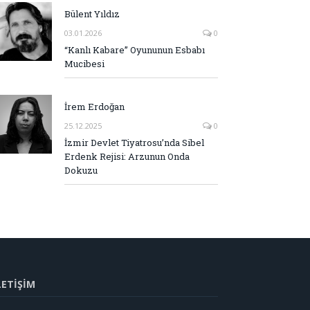
Bülent Yıldız
03.01.2026
0
“Kanlı Kabare” Oyununun Esbabı
Mucibesi
İrem Erdoğan
25.12.2025
0
İzmir Devlet Tiyatrosu’nda Sibel
Erdenk Rejisi: Arzunun Onda
Dokuzu
LETİŞİM