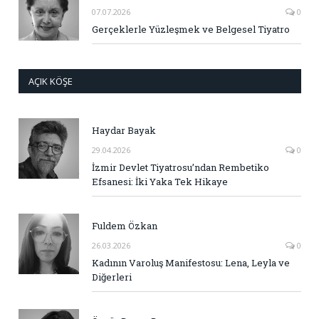
07.07.2026
0
Gerçeklerle Yüzleşmek ve Belgesel Tiyatro
AÇIK KÖŞE
Haydar Bayak
29.04.2026
0
İzmir Devlet Tiyatrosu’ndan Rembetiko
Efsanesi: İki Yaka Tek Hikaye
Fuldem Özkan
26.03.2026
0
Kadının Varoluş Manifestosu: Lena, Leyla ve
Diğerleri