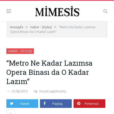
»
»
Anasayfa
Haber - Söyleşi
“Metro Ne Kadar Lazımsa
Opera Binası da O Kadar Lazım”
HABER - SÖYLEŞI
“Metro Ne Kadar Lazımsa
Opera Binası da O Kadar
Lazım”
23.08.2010
Yorum yapılmamış
Tweet
Paylaş
Pinterest
+