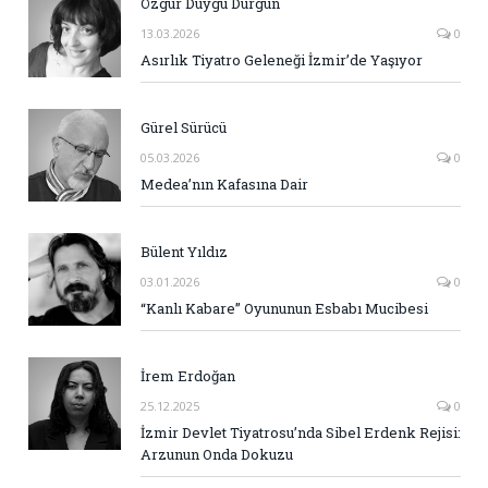
Özgür Duygu Durgun
13.03.2026
0
Asırlık Tiyatro Geleneği İzmir’de Yaşıyor
Gürel Sürücü
05.03.2026
0
Medea’nın Kafasına Dair
Bülent Yıldız
03.01.2026
0
“Kanlı Kabare” Oyununun Esbabı Mucibesi
İrem Erdoğan
25.12.2025
0
İzmir Devlet Tiyatrosu’nda Sibel Erdenk Rejisi:
Arzunun Onda Dokuzu