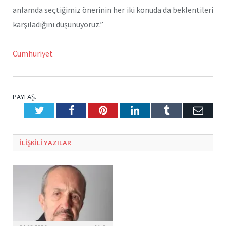
anlamda seçtiğimiz önerinin her iki konuda da beklentileri
karşıladığını düşünüyoruz.”
Cumhuriyet
PAYLAŞ.
Twitter
Facebook
Pinterest
LinkedIn
Tumblr
E-
Posta
ILIŞKILI
YAZILAR