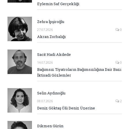
Eylemin Saf Gerçekliği
Zehra İpşiroğlu
27.07.2026
0
Akran Zorbalığı
Sacit Hadi Akdede
14.07.2026
0
Bağımsız Tiyatroların Bağımsızlığına Dair Bazı
İktisadi Gözlemler
Selin Aydınoğlu
08.07.2026
2
Deniz Göktaş Ölü Deniz Üzerine
Dikmen Gürün