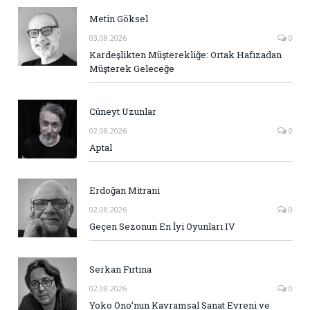
Metin Göksel
03.08.2026
0
Kardeşlikten Müşterekliğe: Ortak Hafızadan
Müşterek Geleceğe
Cüneyt Uzunlar
02.08.2026
0
Aptal
Erdoğan Mitrani
02.08.2026
0
Geçen Sezonun En İyi Oyunları IV
Serkan Fırtına
02.08.2026
0
Yoko Ono’nun Kavramsal Sanat Evreni ve