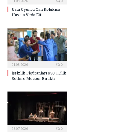
01.08.2026
0
Usta Oyuncu Can Kolukısa
Hayata Veda Etti
01.08.2026
0
İşsizlik Figüranları 950 TL’lik
Setlere Mecbur Bıraktı
25.07.2026
0