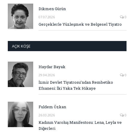
Dikmen Gürün
07.07.2026
0
Gerçeklerle Yüzleşmek ve Belgesel Tiyatro
AÇIK KÖŞE
Haydar Bayak
29.04.2026
0
İzmir Devlet Tiyatrosu’ndan Rembetiko
Efsanesi: İki Yaka Tek Hikaye
Fuldem Özkan
26.03.2026
0
Kadının Varoluş Manifestosu: Lena, Leyla ve
Diğerleri