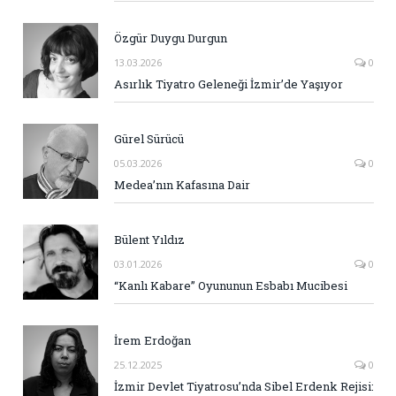
Özgür Duygu Durgun
13.03.2026
0
Asırlık Tiyatro Geleneği İzmir’de Yaşıyor
Gürel Sürücü
05.03.2026
0
Medea’nın Kafasına Dair
Bülent Yıldız
03.01.2026
0
“Kanlı Kabare” Oyununun Esbabı Mucibesi
İrem Erdoğan
25.12.2025
0
İzmir Devlet Tiyatrosu’nda Sibel Erdenk Rejisi: