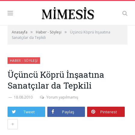
»
»
Anasayfa
Haber - Söyleşi
Üçüncü Köprü İnşaatına
Sanatçılar da Tepkili
HABER - SÖYLEŞI
Üçüncü Köprü İnşaatına
Sanatçılar da Tepkili
18.08.2010
Yorum yapılmamış
Tweet
Paylaş
Pinterest
+