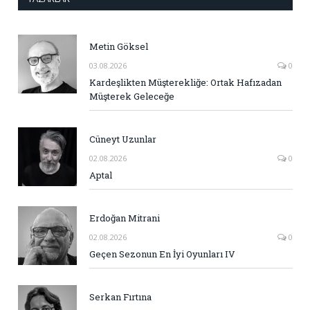
Metin Göksel
03.08.2026
0
Kardeşlikten Müşterekliğe: Ortak Hafızadan
Müşterek Geleceğe
Cüneyt Uzunlar
02.08.2026
0
Aptal
Erdoğan Mitrani
02.08.2026
0
Geçen Sezonun En İyi Oyunları IV
Serkan Fırtına