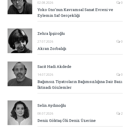
02.08.2026
0
Yoko Ono’nun Kavramsal Sanat Evreni ve
Eylemin Saf Gerçekliği
Zehra İpşiroğlu
27.07.2026
0
Akran Zorbalığı
Sacit Hadi Akdede
14.07.2026
0
Bağımsız Tiyatroların Bağımsızlığına Dair Bazı
İktisadi Gözlemler
Selin Aydınoğlu
08.07.2026
2
Deniz Göktaş Ölü Deniz Üzerine