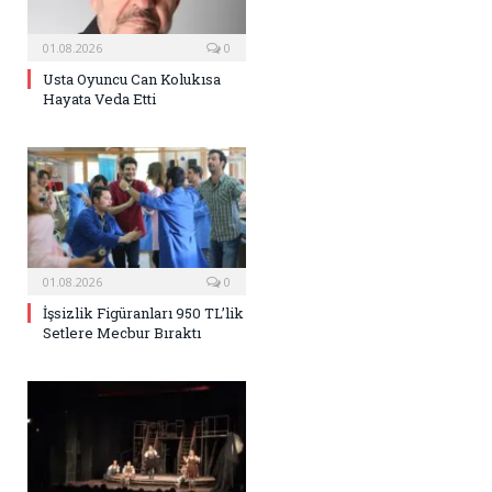
01.08.2026
0
Usta Oyuncu Can Kolukısa
Hayata Veda Etti
01.08.2026
0
İşsizlik Figüranları 950 TL’lik
Setlere Mecbur Bıraktı