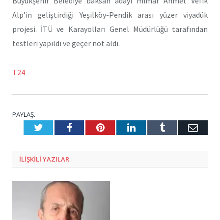
Büyükşehir Belediye baksan adayı mimar Ahmet Vefik
Alp’in geliştirdiği Yeşilköy-Pendik arası yüzer viyadük
projesi. İTÜ ve Karayolları Genel Müdürlüğü tarafından
testleri yapıldı ve geçer not aldı.
T24
PAYLAŞ.
Twitter
Facebook
Pinterest
LinkedIn
Tumblr
E-
Posta
ILIŞKILI
YAZILAR