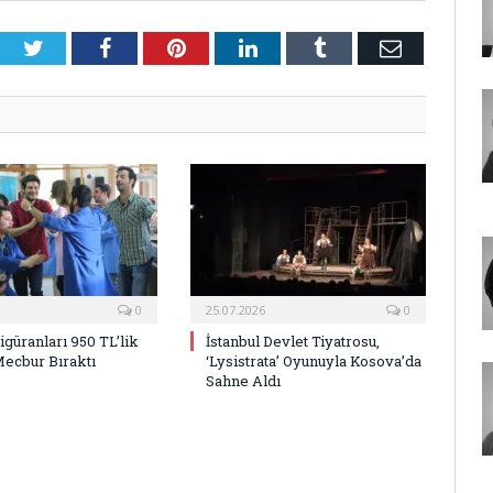
Twitter
Facebook
Pinterest
LinkedIn
Tumblr
E-
Posta
0
25.07.2026
0
Figüranları 950 TL’lik
İstanbul Devlet Tiyatrosu,
Mecbur Bıraktı
‘Lysistrata’ Oyunuyla Kosova’da
Sahne Aldı