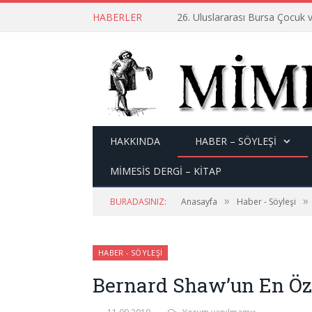
HABERLER
26. Uluslararası Bursa Çocuk v
HAKKINDA
HABER – SÖYLEŞI
MİMESİS DERGİ – KİTAP
»
»
BURADASINIZ:
Anasayfa
Haber - Söyleşi
HABER - SÖYLEŞI
Bernard Shaw’un En Öze