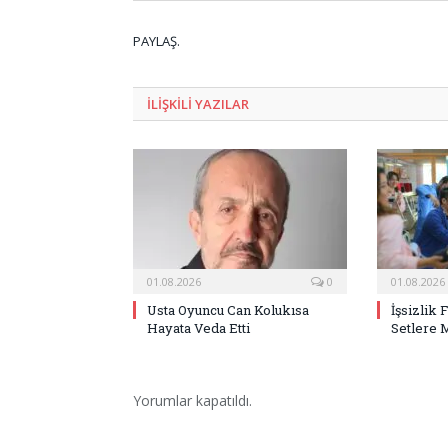
PAYLAŞ.
ILIŞKILI
YAZILAR
01.08.2026
0
01.08.2026
Usta Oyuncu Can Kolukısa
İşsizlik 
Hayata Veda Etti
Setlere 
Yorumlar kapatıldı.