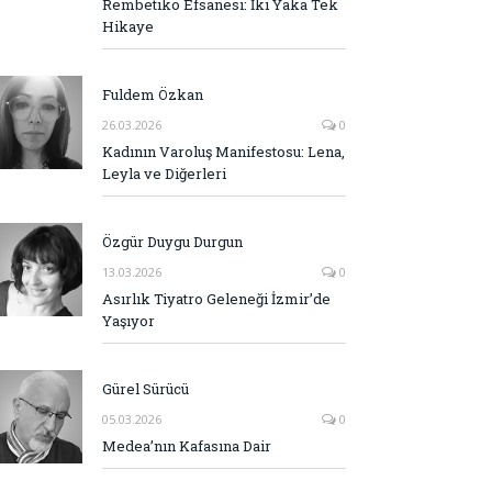
Rembetiko Efsanesi: İki Yaka Tek
Hikaye
Fuldem Özkan
26.03.2026
0
Kadının Varoluş Manifestosu: Lena,
Leyla ve Diğerleri
Özgür Duygu Durgun
13.03.2026
0
Asırlık Tiyatro Geleneği İzmir’de
Yaşıyor
Gürel Sürücü
05.03.2026
0
Medea’nın Kafasına Dair