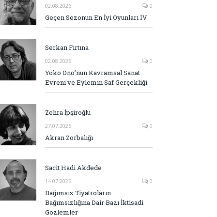
02.08.2026
0
Geçen Sezonun En İyi Oyunları IV
Serkan Fırtına
02.08.2026
0
Yoko Ono’nun Kavramsal Sanat
Evreni ve Eylemin Saf Gerçekliği
Zehra İpşiroğlu
27.07.2026
0
Akran Zorbalığı
Sacit Hadi Akdede
14.07.2026
0
Bağımsız Tiyatroların
Bağımsızlığına Dair Bazı İktisadi
Gözlemler