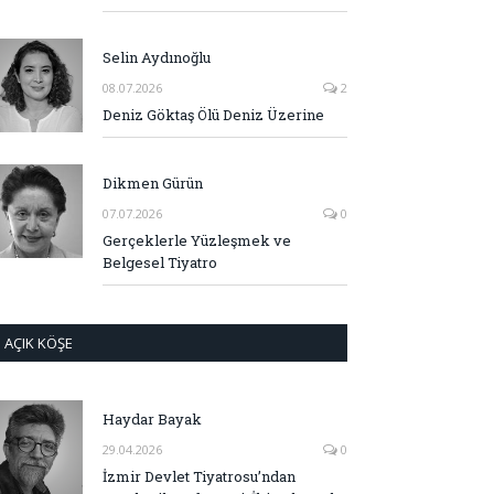
Selin Aydınoğlu
08.07.2026
2
Deniz Göktaş Ölü Deniz Üzerine
Dikmen Gürün
07.07.2026
0
Gerçeklerle Yüzleşmek ve
Belgesel Tiyatro
AÇIK KÖŞE
Haydar Bayak
29.04.2026
0
İzmir Devlet Tiyatrosu’ndan