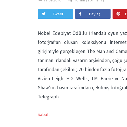
11.09.2010
Yorum yapılmamış
Tweet
Paylaş
P
Nobel Edebiyat Ödüllü İrlandalı oyun ya
fotoğraftan oluşan koleksiyonu internet
girişimiyle gerçekleşen The Man and Came
tanınan İrlandalı yazarın arşivinden, çoğu
tarafından çekilmiş 20 binden fazla fotoğraf
Vivien Leigh, H.G. Wells, J.M. Barrie ve N
Shaw’un basın tarafından çekilmiş fotoğraf
Telegraph
Sabah