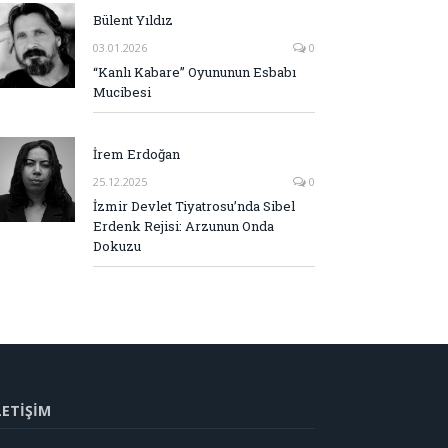
Bülent Yıldız
03.01.2026
0
“Kanlı Kabare” Oyununun Esbabı
Mucibesi
İrem Erdoğan
25.12.2025
0
İzmir Devlet Tiyatrosu’nda Sibel
Erdenk Rejisi: Arzunun Onda
Dokuzu
LETİŞİM