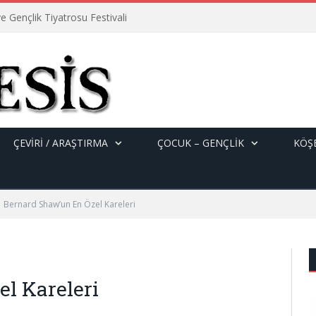
e Gençlik Tiyatrosu Festivali
ÇEVİRİ / ARAŞTIRMA
ÇOCUK – GENÇLIK
KÖŞE
Bernard Shaw’un En Özel Kareleri
l Kareleri