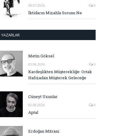
28.07.2026
0
İktidarın Mizahla Sorunu Ne
YAZARLAR
Metin Göksel
03.08.2026
0
Kardeşlikten Müşterekliğe: Ortak
Hafızadan Müşterek Geleceğe
Cüneyt Uzunlar
02.08.2026
0
Aptal
Erdoğan Mitrani