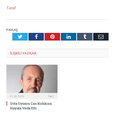
Taraf
PAYLAŞ.
Twitter
Facebook
Pinterest
LinkedIn
Tumblr
E-
Posta
ILIŞKILI
YAZILAR
01.08.2026
0
Usta Oyuncu Can Kolukısa
Hayata Veda Etti