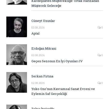
Kardeşlikten Müşterekliğe: Ortak Hafızadan
Müşterek Geleceğe
Cüneyt Uzunlar
02.08.2026
0
Aptal
Erdoğan Mitrani
02.08.2026
0
Geçen Sezonun En İyi Oyunları IV
Serkan Fırtına
02.08.2026
0
Yoko Ono’nun Kavramsal Sanat Evreni ve
Eylemin Saf Gerçekliği
Zehra İpşiroğlu