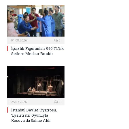
01.08.2026
0
İşsizlik Figüranları 950 TL’lik
Setlere Mecbur Bıraktı
25.07.2026
0
İstanbul Devlet Tiyatrosu,
‘Lysistrata’ Oyunuyla
Kosova’da Sahne Aldı