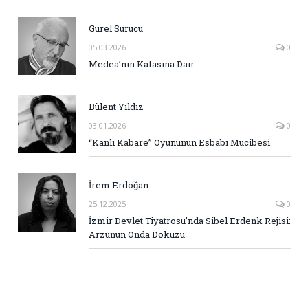
Gürel Sürücü
05.03.2026
0
Medea’nın Kafasına Dair
Bülent Yıldız
03.01.2026
0
“Kanlı Kabare” Oyununun Esbabı Mucibesi
İrem Erdoğan
25.12.2025
0
İzmir Devlet Tiyatrosu’nda Sibel Erdenk Rejisi:
Arzunun Onda Dokuzu