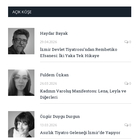
AÇIK KÖŞE
Haydar Bayak
29.04.2026
0
İzmir Devlet Tiyatrosu’ndan Rembetiko
Efsanesi: İki Yaka Tek Hikaye
Fuldem Özkan
26.03.2026
0
Kadının Varoluş Manifestosu: Lena, Leyla ve
Diğerleri
Özgür Duygu Durgun
13.03.2026
0
Asırlık Tiyatro Geleneği İzmir’de Yaşıyor