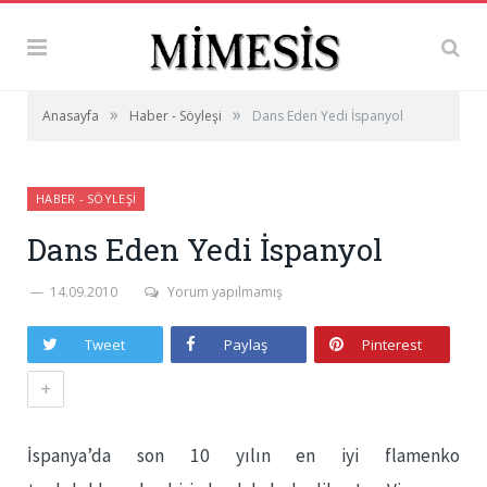
»
»
Anasayfa
Haber - Söyleşi
Dans Eden Yedi İspanyol
HABER - SÖYLEŞI
Dans Eden Yedi İspanyol
14.09.2010
Yorum yapılmamış
Tweet
Paylaş
Pinterest
+
İspanya’da son 10 yılın en iyi flamenko