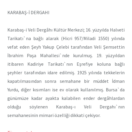
KARABAŞ-İ DERGAHI
Karabaş-i Veli Dergâhı Kültür Merkezi; 16. yüzyılda Halveti
Tarikatı`na bağlı alarak (Hicri 957/Miladi 1550) yılında
vefat eden Şeyh Yakup Çelebi tarafından Veli Şemsettin
İbrahim Paşa Mahallesi`nde kurulmuş. 19. yüzyıldan
itibaren Kadiriye Tarikatı`nın Eşrefiye koluna bağlı
şeyhler tarafından idare edilmiş. 1925 yılında tekkelerin
kapatılmasından sonra semahane bir müddet İdman
Yurdu, diğer kısımları ise ev olarak kullanılmış. Bursa`da
günümüze kadar ayakta kalabilen ender dergâhlardan
olduğu söylenen Karabaş-ı Veli Dergahı`nın
semahanesinin mimari özelliği dikkati çekiyor.