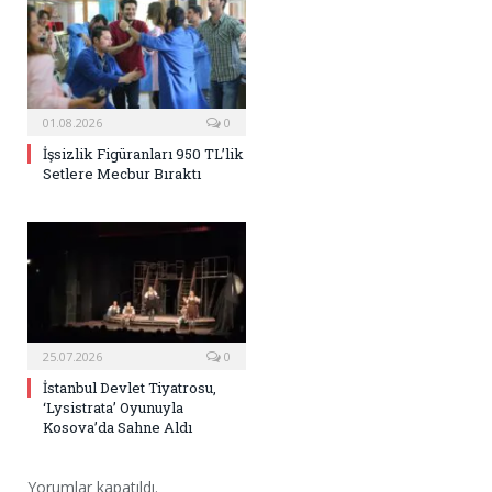
01.08.2026
0
İşsizlik Figüranları 950 TL’lik
Setlere Mecbur Bıraktı
25.07.2026
0
İstanbul Devlet Tiyatrosu,
‘Lysistrata’ Oyunuyla
Kosova’da Sahne Aldı
Yorumlar kapatıldı.