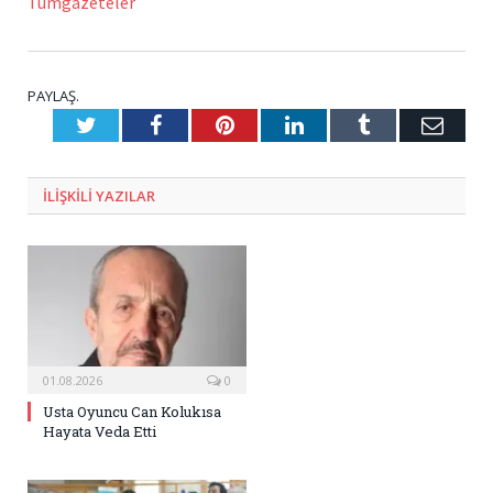
Tümgazeteler
PAYLAŞ.
Twitter
Facebook
Pinterest
LinkedIn
Tumblr
E-
Posta
ILIŞKILI
YAZILAR
01.08.2026
0
Usta Oyuncu Can Kolukısa
Hayata Veda Etti