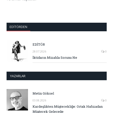
EDITÖRDEN
EDİTÖR
28.07.2026
0
İktidarın Mizahla Sorunu Ne
YAZARLAR
Metin Göksel
03.08.2026
0
Kardeşlikten Müşterekliğe: Ortak Hafızadan
Müşterek Geleceğe