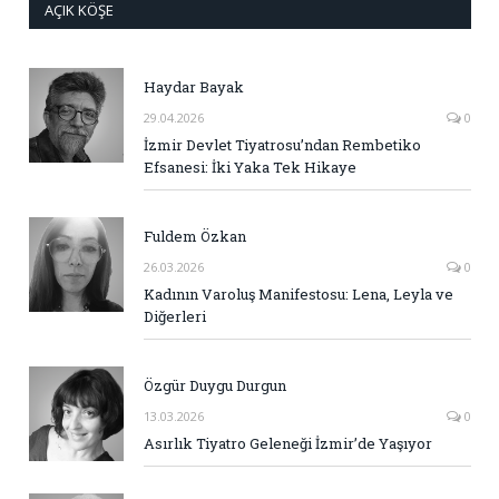
AÇIK KÖŞE
Haydar Bayak
29.04.2026
0
İzmir Devlet Tiyatrosu’ndan Rembetiko
Efsanesi: İki Yaka Tek Hikaye
Fuldem Özkan
26.03.2026
0
Kadının Varoluş Manifestosu: Lena, Leyla ve
Diğerleri
Özgür Duygu Durgun
13.03.2026
0
Asırlık Tiyatro Geleneği İzmir’de Yaşıyor