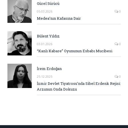
Gürel Sürücü
05.03.2026
0
Medea’nın Kafasına Dair
Bülent Yıldız
03.01.2026
0
“Kanlı Kabare” Oyununun Esbabı Mucibesi
İrem Erdoğan
25.12.2025
0
İzmir Devlet Tiyatrosu’nda Sibel Erdenk Rejisi:
Arzunun Onda Dokuzu