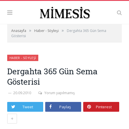
»
»
Anasayfa
Haber - Söyleşi
Dergahta 365 Gün Sema
Gösterisi
HABER - SÖYLEŞI
Dergahta 365 Gün Sema
Gösterisi
20.09.2010
Yorum yapılmamış
Tweet
Paylaş
Pinterest
+