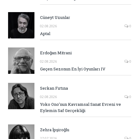
Cüneyt Uzunlar
02.08.2026
0
Aptal
Erdoğan Mitrani
02.08.2026
0
Geçen Sezonun En İyi Oyunları IV
Serkan Fırtına
02.08.2026
0
Yoko Ono’nun Kavramsal Sanat Evreni ve
Eylemin Saf Gerçekliği
Zehra İpşiroğlu
27.07.2026
0