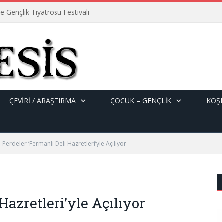
e Gençlik Tiyatrosu Festivali
ÇEVİRİ / ARAŞTIRMA
ÇOCUK – GENÇLIK
KÖŞE
Perdeler ‘Fermanlı Deli Hazretleri’yle Açılıyor
Hazretleri’yle Açılıyor