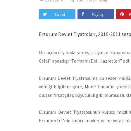
23.09.2010
Yorum yapılmamış
Tweet
Paylaş
P
Erzurum Devlet Tiyatroları, 2010-2011 sez
On üçüncü yılında yerleşik tiyatro konumun
Celal’in yazdığı “Fermanlı Deli Hazretleri” adlı
Erzurum Devlet Tiyatrosu’na bu sezon müdür
verdiği bilgilere göre, Münir Canar’ın yönet
oluşan fırsatçılar, büyücülük gibi olumsuzluklar
Erzurum Devlet Tiyatrosunun kurucu müdürü 
Erzurum DT’nin kurucu müdürüne bir vefası ol