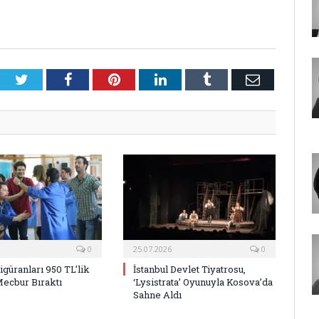
Twitter
Facebook
Pinterest
LinkedIn
Tumblr
E-
Posta
0
25.07.2026
0
Figüranları 950 TL’lik
İstanbul Devlet Tiyatrosu,
Mecbur Bıraktı
‘Lysistrata’ Oyunuyla Kosova’da
Sahne Aldı