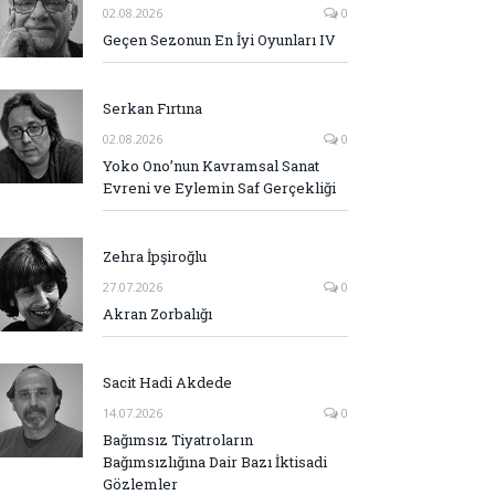
02.08.2026
0
Geçen Sezonun En İyi Oyunları IV
Serkan Fırtına
02.08.2026
0
Yoko Ono’nun Kavramsal Sanat
Evreni ve Eylemin Saf Gerçekliği
Zehra İpşiroğlu
27.07.2026
0
Akran Zorbalığı
Sacit Hadi Akdede
14.07.2026
0
Bağımsız Tiyatroların
Bağımsızlığına Dair Bazı İktisadi
Gözlemler