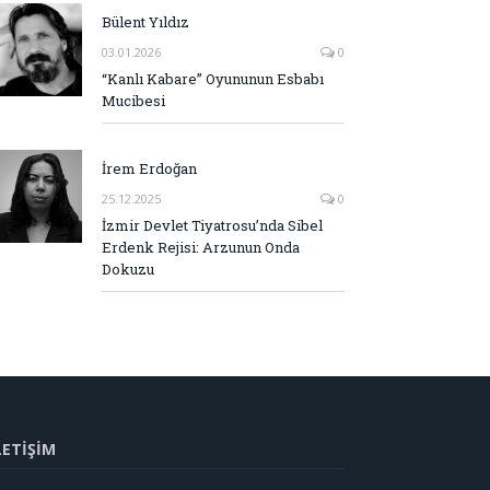
Bülent Yıldız
03.01.2026
0
“Kanlı Kabare” Oyununun Esbabı
Mucibesi
İrem Erdoğan
25.12.2025
0
İzmir Devlet Tiyatrosu’nda Sibel
Erdenk Rejisi: Arzunun Onda
Dokuzu
LETİŞİM