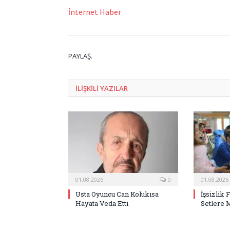
İnternet Haber
PAYLAŞ.
ILIŞKILI
YAZILAR
01.08.2026
0
01.08.2026
Usta Oyuncu Can Kolukısa
İşsizlik 
Hayata Veda Etti
Setlere 