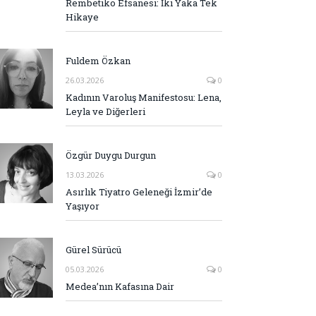
Rembetiko Efsanesi: İki Yaka Tek
Hikaye
Fuldem Özkan
26.03.2026
0
Kadının Varoluş Manifestosu: Lena,
Leyla ve Diğerleri
Özgür Duygu Durgun
13.03.2026
0
Asırlık Tiyatro Geleneği İzmir’de
Yaşıyor
Gürel Sürücü
05.03.2026
0
Medea’nın Kafasına Dair