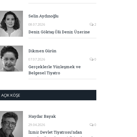
Selin Aydınoğlu
08.07.2026
2
Deniz Göktaş Ölü Deniz Üzerine
Dikmen Gürün
07.07.2026
0
Gerçeklerle Yüzleşmek ve
Belgesel Tiyatro
AÇIK KÖŞE
Haydar Bayak
29.04.2026
0
İzmir Devlet Tiyatrosu’ndan