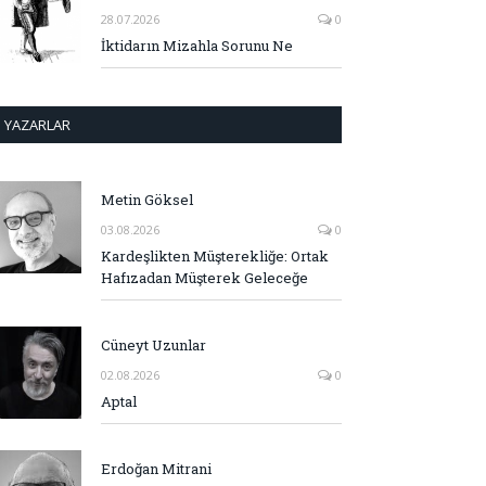
28.07.2026
0
İktidarın Mizahla Sorunu Ne
YAZARLAR
Metin Göksel
03.08.2026
0
Kardeşlikten Müşterekliğe: Ortak
Hafızadan Müşterek Geleceğe
Cüneyt Uzunlar
02.08.2026
0
Aptal
Erdoğan Mitrani