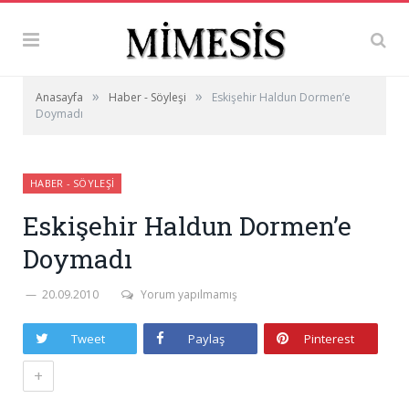
»
»
Anasayfa
Haber - Söyleşi
Eskişehir Haldun Dormen’e
Doymadı
HABER - SÖYLEŞI
Eskişehir Haldun Dormen’e
Doymadı
20.09.2010
Yorum yapılmamış
Tweet
Paylaş
Pinterest
+