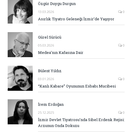
Özgür Duygu Durgun
13.03.2026
0
Asırlık Tiyatro Geleneği İzmir’de Yaşıyor
Gürel Sürücü
05.03.2026
0
Medea’nın Kafasına Dair
Bülent Yıldız
03.01.2026
0
“Kanlı Kabare” Oyununun Esbabı Mucibesi
İrem Erdoğan
25.12.2025
0
İzmir Devlet Tiyatrosu’nda Sibel Erdenk Rejisi:
Arzunun Onda Dokuzu