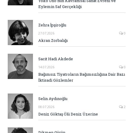
Yoko Ono’nun Kavramsal Sanat Evreni ve
Eylemin Saf Gerçekliği
Zehra İpşiroğlu
27.07.2026
0
Akran Zorbalığı
Sacit Hadi Akdede
14.07.2026
0
Bağımsız Tiyatroların Bağımsızlığına Dair Bazı
İktisadi Gözlemler
Selin Aydınoğlu
08.07.2026
2
Deniz Göktaş Ölü Deniz Üzerine
Dikmen Gürün