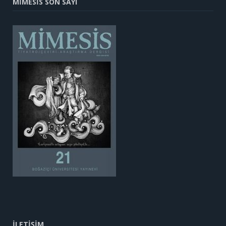
MİMESİS SON SAYI
İLETİŞİM