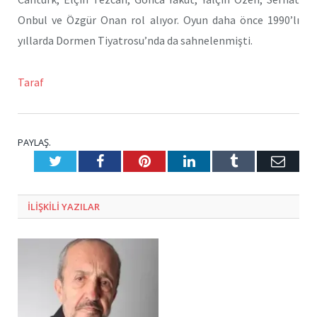
Onbul ve Özgür Onan rol alıyor. Oyun daha önce 1990’lı
yıllarda Dormen Tiyatrosu’nda da sahnelenmişti.
Taraf
PAYLAŞ.
Twitter
Facebook
Pinterest
LinkedIn
Tumblr
E-
Posta
ILIŞKILI
YAZILAR