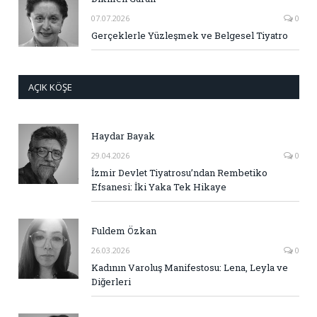
07.07.2026
0
Gerçeklerle Yüzleşmek ve Belgesel Tiyatro
AÇIK KÖŞE
Haydar Bayak
29.04.2026
0
İzmir Devlet Tiyatrosu’ndan Rembetiko
Efsanesi: İki Yaka Tek Hikaye
Fuldem Özkan
26.03.2026
0
Kadının Varoluş Manifestosu: Lena, Leyla ve
Diğerleri