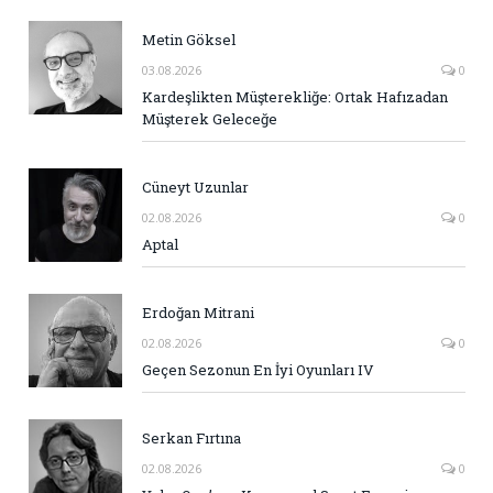
Metin Göksel
03.08.2026
0
Kardeşlikten Müşterekliğe: Ortak Hafızadan
Müşterek Geleceğe
Cüneyt Uzunlar
02.08.2026
0
Aptal
Erdoğan Mitrani
02.08.2026
0
Geçen Sezonun En İyi Oyunları IV
Serkan Fırtına
02.08.2026
0