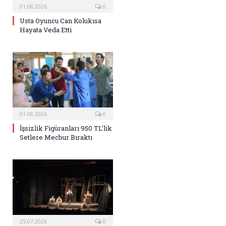
01.08.2026
0
Usta Oyuncu Can Kolukısa
Hayata Veda Etti
01.08.2026
0
İşsizlik Figüranları 950 TL’lik
Setlere Mecbur Bıraktı
25.07.2026
0