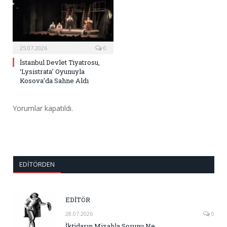
25.07.2026
0
İstanbul Devlet Tiyatrosu,
‘Lysistrata’ Oyunuyla
Kosova’da Sahne Aldı
Yorumlar kapatıldı.
EDITÖRDEN
EDİTÖR
28.07.2026
0
İktidarın Mizahla Sorunu Ne