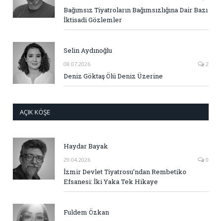
Bağımsız Tiyatroların Bağımsızlığına Dair Bazı
İktisadi Gözlemler
Selin Aydınoğlu
08.07.2026
2
Deniz Göktaş Ölü Deniz Üzerine
AÇIK KÖŞE
Haydar Bayak
29.04.2026
0
İzmir Devlet Tiyatrosu’ndan Rembetiko
Efsanesi: İki Yaka Tek Hikaye
Fuldem Özkan