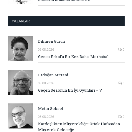
YAZARLAR
Dikmen Gürün
09.08.2026
0
Genco Erkal’a Bir Kez Daha ‘Merhaba’…
Erdoğan Mitrani
09.08.2026
0
Geçen Sezonun En İyi Oyunları – V
Metin Göksel
03.08.2026
0
Kardeşlikten Müşterekliğe: Ortak Hafızadan
Müşterek Geleceğe