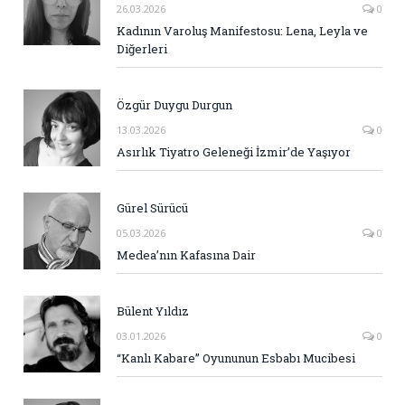
26.03.2026
0
Kadının Varoluş Manifestosu: Lena, Leyla ve
Diğerleri
Özgür Duygu Durgun
13.03.2026
0
Asırlık Tiyatro Geleneği İzmir’de Yaşıyor
Gürel Sürücü
05.03.2026
0
Medea’nın Kafasına Dair
Bülent Yıldız
03.01.2026
0
“Kanlı Kabare” Oyununun Esbabı Mucibesi