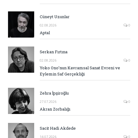
Cüneyt Uzunlar
02.08.2026
0
Aptal
Serkan Fırtına
02.08.2026
0
Yoko Ono’nun Kavramsal Sanat Evreni ve
Eylemin Saf Gerçekliği
Zehra İpşiroğlu
27.07.2026
0
Akran Zorbalığı
Sacit Hadi Akdede
14.07.2026
0