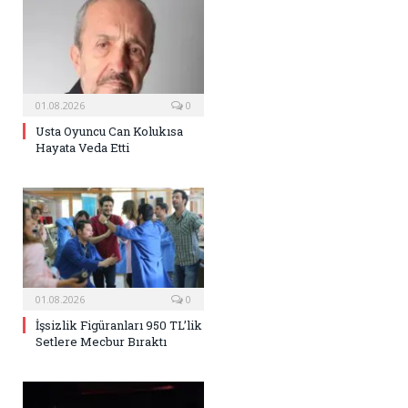
01.08.2026
0
Usta Oyuncu Can Kolukısa
Hayata Veda Etti
01.08.2026
0
İşsizlik Figüranları 950 TL’lik
Setlere Mecbur Bıraktı