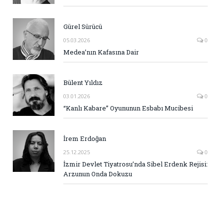
Gürel Sürücü
05.03.2026
0
Medea’nın Kafasına Dair
Bülent Yıldız
03.01.2026
0
“Kanlı Kabare” Oyununun Esbabı Mucibesi
İrem Erdoğan
25.12.2025
0
İzmir Devlet Tiyatrosu’nda Sibel Erdenk Rejisi:
Arzunun Onda Dokuzu