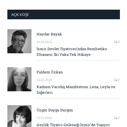
AÇIK KÖŞE
Haydar Bayak
29.04.2026
0
İzmir Devlet Tiyatrosu’ndan Rembetiko
Efsanesi: İki Yaka Tek Hikaye
Fuldem Özkan
26.03.2026
0
Kadının Varoluş Manifestosu: Lena, Leyla ve
Diğerleri
Özgür Duygu Durgun
13.03.2026
0
Asırlık Tiyatro Geleneği İzmir’de Yaşıyor