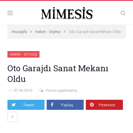
»
»
Anasayfa
Haber - Söyleşi
Oto Garajdı Sanat Mekanı Oldu
HABER - SÖYLEŞI
Oto Garajdı Sanat Mekanı
Oldu
07.09.2010
Yorum yapılmamış
Tweet
Paylaş
Pinterest
+