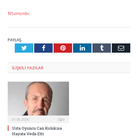
Ntvmsnbc
PAYLAŞ.
Twitter
Facebook
Pinterest
LinkedIn
Tumblr
E-
Posta
ILIŞKILI
YAZILAR
01.08.2026
0
Usta Oyuncu Can Kolukısa
Hayata Veda Etti