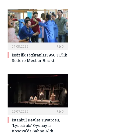
01.08.2026
0
İşsizlik Figüranları 950 TL’lik
Setlere Mecbur Bıraktı
25.07.2026
0
İstanbul Devlet Tiyatrosu,
‘Lysistrata’ Oyunuyla
Kosova’da Sahne Aldı