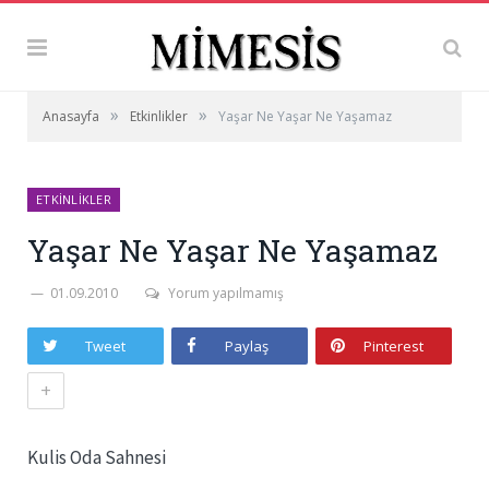
»
»
Anasayfa
Etkinlikler
Yaşar Ne Yaşar Ne Yaşamaz
ETKINLIKLER
Yaşar Ne Yaşar Ne Yaşamaz
01.09.2010
Yorum yapılmamış
Tweet
Paylaş
Pinterest
+
Kulis Oda Sahnesi