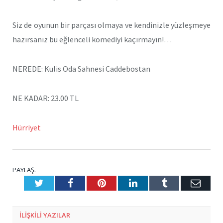
Siz de oyunun bir parçası olmaya ve kendinizle yüzleşmeye
hazırsanız bu eğlenceli komediyi kaçırmayın!…
NEREDE: Kulis Oda Sahnesi Caddebostan
NE KADAR: 23.00 TL
Hürriyet
PAYLAŞ.
Twitter
Facebook
Pinterest
LinkedIn
Tumblr
E-
Posta
ILIŞKILI
YAZILAR