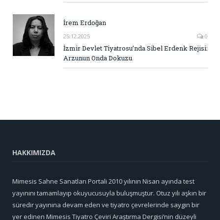
İrem Erdoğan
25.12.2025
0
İzmir Devlet Tiyatrosu’nda Sibel Erdenk Rejisi:
Arzunun Onda Dokuzu
HAKKIMIZDA
Mimesis Sahne Sanatları Portali 2010 yılının Nisan ayında test
yayınını tamamlayıp okuyucusuyla buluşmuştur. Otuz yılı aşkın bir
süredir yayınına devam eden ve tiyatro çevrelerinde saygın bir
yer edinen Mimesis Tiyatro Çeviri Araştırma Dergisi’nin düzeyli