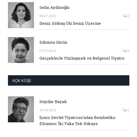
Selin Aydınoğlu
08.07.2026
2
Deniz Göktaş Ölü Deniz Üzerine
Dikmen Gürün
07.07.2026
0
Gerçeklerle Yüzleşmek ve Belgesel Tiyatro
AÇIK KÖŞE
Haydar Bayak
29.04.2026
0
İzmir Devlet Tiyatrosu’ndan Rembetiko
Efsanesi: İki Yaka Tek Hikaye