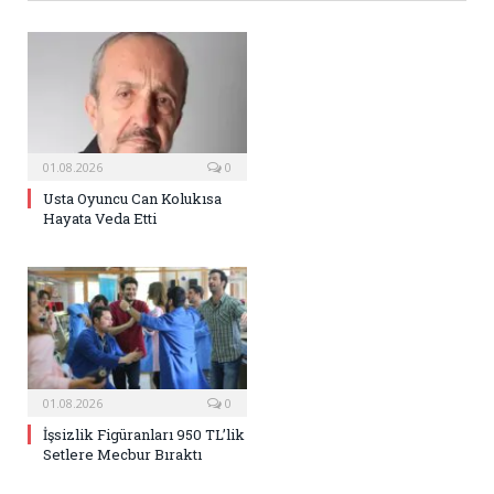
01.08.2026
0
Usta Oyuncu Can Kolukısa
Hayata Veda Etti
01.08.2026
0
İşsizlik Figüranları 950 TL’lik
Setlere Mecbur Bıraktı