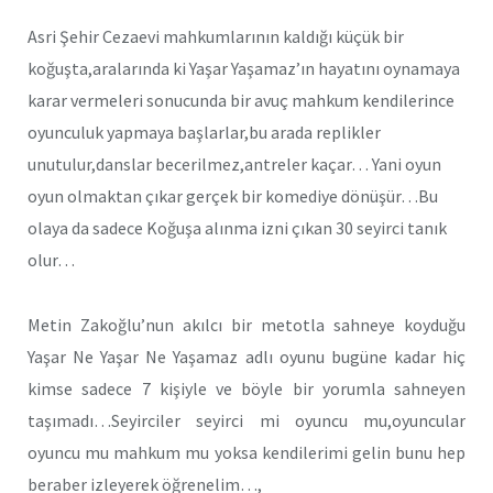
Asri Şehir Cezaevi mahkumlarının kaldığı küçük bir
koğuşta,aralarında ki Yaşar Yaşamaz’ın hayatını oynamaya
karar vermeleri sonucunda bir avuç mahkum kendilerince
oyunculuk yapmaya başlarlar,bu arada replikler
unutulur,danslar becerilmez,antreler kaçar… Yani oyun
oyun olmaktan çıkar gerçek bir komediye dönüşür…Bu
olaya da sadece Koğuşa alınma izni çıkan 30 seyirci tanık
olur…
Metin Zakoğlu’nun akılcı bir metotla sahneye koyduğu
Yaşar Ne Yaşar Ne Yaşamaz adlı oyunu bugüne kadar hiç
kimse sadece 7 kişiyle ve böyle bir yorumla sahneyen
taşımadı…Seyirciler seyirci mi oyuncu mu,oyuncular
oyuncu mu mahkum mu yoksa kendilerimi gelin bunu hep
beraber izleyerek öğrenelim…,