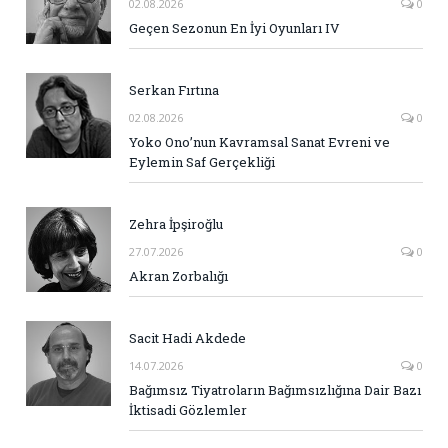
02.08.2026
0
Geçen Sezonun En İyi Oyunları IV
Serkan Fırtına
02.08.2026
0
Yoko Ono’nun Kavramsal Sanat Evreni ve
Eylemin Saf Gerçekliği
Zehra İpşiroğlu
27.07.2026
0
Akran Zorbalığı
Sacit Hadi Akdede
14.07.2026
0
Bağımsız Tiyatroların Bağımsızlığına Dair Bazı
İktisadi Gözlemler