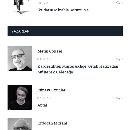
28.07.2026
0
İktidarın Mizahla Sorunu Ne
YAZARLAR
Metin Göksel
03.08.2026
0
Kardeşlikten Müşterekliğe: Ortak Hafızadan
Müşterek Geleceğe
Cüneyt Uzunlar
02.08.2026
0
Aptal
Erdoğan Mitrani