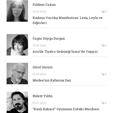
Fuldem Özkan
26.03.2026
0
Kadının Varoluş Manifestosu: Lena, Leyla ve
Diğerleri
Özgür Duygu Durgun
13.03.2026
0
Asırlık Tiyatro Geleneği İzmir’de Yaşıyor
Gürel Sürücü
05.03.2026
0
Medea’nın Kafasına Dair
Bülent Yıldız
03.01.2026
0
“Kanlı Kabare” Oyununun Esbabı Mucibesi