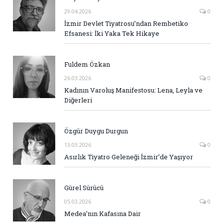
29.04.2026
0
İzmir Devlet Tiyatrosu’ndan Rembetiko
Efsanesi: İki Yaka Tek Hikaye
Fuldem Özkan
26.03.2026
0
Kadının Varoluş Manifestosu: Lena, Leyla ve
Diğerleri
Özgür Duygu Durgun
13.03.2026
0
Asırlık Tiyatro Geleneği İzmir’de Yaşıyor
Gürel Sürücü
05.03.2026
0
Medea’nın Kafasına Dair