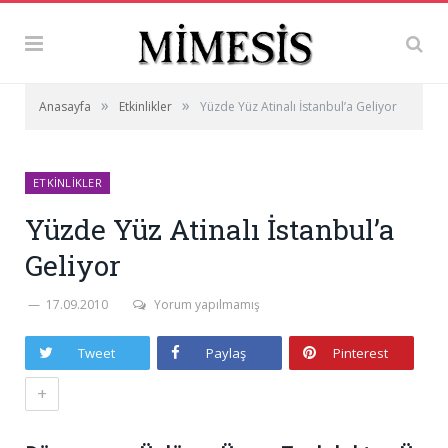
»
»
Anasayfa
Etkinlikler
Yüzde Yüz Atinalı İstanbul’a Geliyor
ETKINLIKLER
Yüzde Yüz Atinalı İstanbul’a
Geliyor
17.09.2010
Yorum yapılmamış
Tweet
Paylaş
Pinterest
+