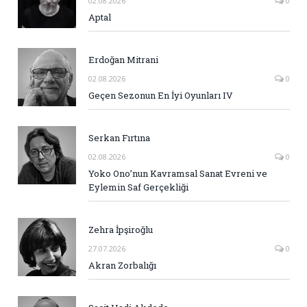
02.08.2026
0
Aptal
Erdoğan Mitrani
02.08.2026
0
Geçen Sezonun En İyi Oyunları IV
Serkan Fırtına
02.08.2026
0
Yoko Ono’nun Kavramsal Sanat Evreni ve
Eylemin Saf Gerçekliği
Zehra İpşiroğlu
27.07.2026
0
Akran Zorbalığı