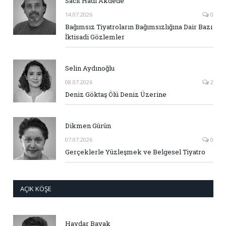
Sacit Hadi Akdede
14.07.2026
0
Bağımsız Tiyatroların Bağımsızlığına Dair Bazı
İktisadi Gözlemler
Selin Aydınoğlu
08.07.2026
2
Deniz Göktaş Ölü Deniz Üzerine
Dikmen Gürün
07.07.2026
0
Gerçeklerle Yüzleşmek ve Belgesel Tiyatro
AÇIK KÖŞE
Haydar Bayak