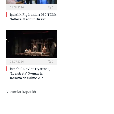
01.08.2026
0
İşsizlik Figüranları 950 TL’lik
Setlere Mecbur Bıraktı
25.07.2026
0
İstanbul Devlet Tiyatrosu,
‘Lysistrata’ Oyunuyla
Kosova’da Sahne Aldı
Yorumlar kapatıldı.