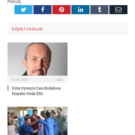
PAYLAŞ.
Twitter
Facebook
Pinterest
LinkedIn
Tumblr
E-
Posta
ILIŞKILI
YAZILAR
01.08.2026
0
Usta Oyuncu Can Kolukısa
Hayata Veda Etti