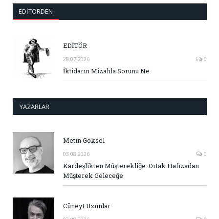
EDITÖRDEN
EDİTÖR
28.07.2026
0
İktidarın Mizahla Sorunu Ne
YAZARLAR
Metin Göksel
03.08.2026
0
Kardeşlikten Müşterekliğe: Ortak Hafızadan
Müşterek Geleceğe
Cüneyt Uzunlar