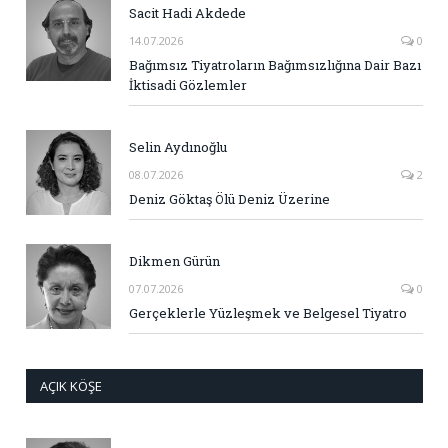
Sacit Hadi Akdede
14.07.2026
0
Bağımsız Tiyatroların Bağımsızlığına Dair Bazı
İktisadi Gözlemler
Selin Aydınoğlu
08.07.2026
2
Deniz Göktaş Ölü Deniz Üzerine
Dikmen Gürün
07.07.2026
0
Gerçeklerle Yüzleşmek ve Belgesel Tiyatro
AÇIK KÖŞE