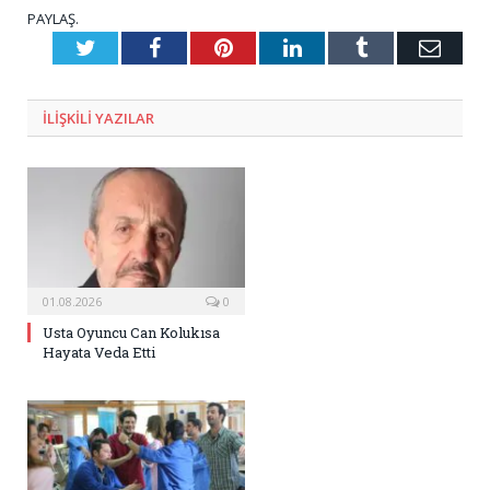
PAYLAŞ.
Twitter
Facebook
Pinterest
LinkedIn
Tumblr
E-
Posta
ILIŞKILI
YAZILAR
01.08.2026
0
Usta Oyuncu Can Kolukısa
Hayata Veda Etti