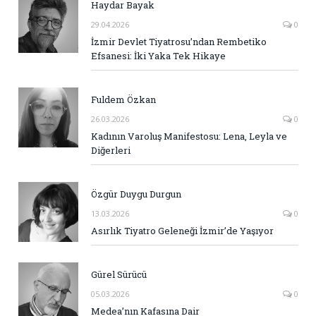
Haydar Bayak
29.04.2026
0
İzmir Devlet Tiyatrosu’ndan Rembetiko
Efsanesi: İki Yaka Tek Hikaye
Fuldem Özkan
26.03.2026
0
Kadının Varoluş Manifestosu: Lena, Leyla ve
Diğerleri
Özgür Duygu Durgun
13.03.2026
0
Asırlık Tiyatro Geleneği İzmir’de Yaşıyor
Gürel Sürücü
05.03.2026
0
Medea’nın Kafasına Dair