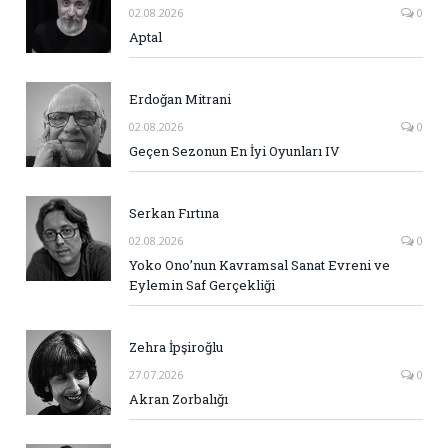
02.08.2026
0
Aptal
Erdoğan Mitrani
02.08.2026
0
Geçen Sezonun En İyi Oyunları IV
Serkan Fırtına
02.08.2026
0
Yoko Ono’nun Kavramsal Sanat Evreni ve
Eylemin Saf Gerçekliği
Zehra İpşiroğlu
27.07.2026
0
Akran Zorbalığı