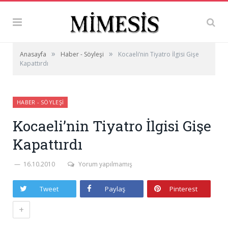
»
»
Anasayfa
Haber - Söyleşi
Kocaeli’nin Tiyatro İlgisi Gişe
Kapattırdı
HABER - SÖYLEŞI
Kocaeli’nin Tiyatro İlgisi Gişe
Kapattırdı
16.10.2010
Yorum yapılmamış
Tweet
Paylaş
Pinterest
+