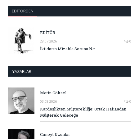
EDITÖRDEN
EDİTÖR
28.07.2026
0
İktidarın Mizahla Sorunu Ne
YAZARLAR
Metin Göksel
03.08.2026
0
Kardeşlikten Müşterekliğe: Ortak Hafızadan
Müşterek Geleceğe
Cüneyt Uzunlar