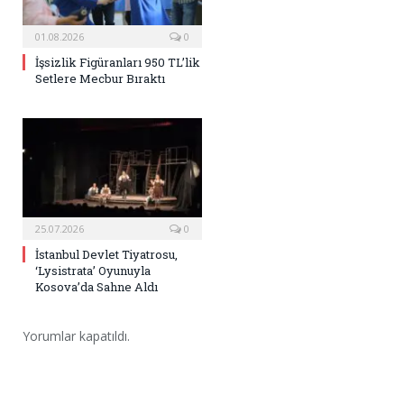
01.08.2026
0
İşsizlik Figüranları 950 TL’lik
Setlere Mecbur Bıraktı
25.07.2026
0
İstanbul Devlet Tiyatrosu,
‘Lysistrata’ Oyunuyla
Kosova’da Sahne Aldı
Yorumlar kapatıldı.