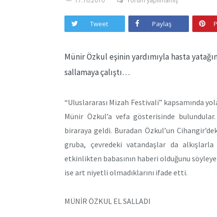
17.10.2010
Yorum yapılmamış
Tweet
Paylaş
P
Münir Özkul eşinin yardımıyla hasta yatağı
sallamaya çalıştı…
“Uluslararası Mizah Festivali” kapsamında yol
Münir Özkul’a vefa gösterisinde bulundular.
biraraya geldi. Buradan Özkul’un Cihangir’de
gruba, çevredeki vatandaşlar da alkışlarla
etkinlikten babasının haberi olduğunu söyleyer
ise art niyetli olmadıklarını ifade etti.
MÜNİR ÖZKUL EL SALLADI