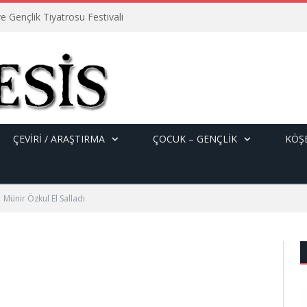
e Gençlik Tiyatrosu Festivali
ÇEVİRİ / ARAŞTIRMA
ÇOCUK – GENÇLIK
KÖŞE
Münir Özkul El Salladı