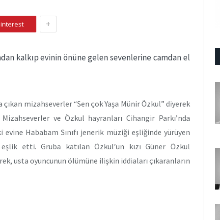
+
interest
ndan kalkıp evinin önüne gelen sevenlerine camdan el
a çıkan mizahseverler “Sen çok Yaşa Münir Özkul” diyerek
 Mizahseverler ve Özkul hayranları Cihangir Parkı’nda
ki evine Hababam Sınıfı jenerik müziği eşliğinde yürüyen
 eşlik etti. Gruba katılan Özkul’un kızı Güner Özkul
ek, usta oyuncunun ölümüne ilişkin iddiaları çıkaranların