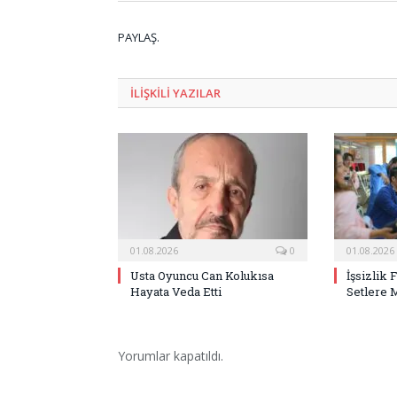
PAYLAŞ.
ILIŞKILI
YAZILAR
01.08.2026
0
01.08.2026
Usta Oyuncu Can Kolukısa
İşsizlik 
Hayata Veda Etti
Setlere 
Yorumlar kapatıldı.