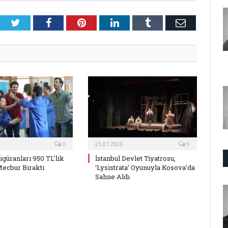
Twitter
Facebook
Pinterest
LinkedIn
Tumblr
E-
Posta
0
25.07.2026
0
Figüranları 950 TL’lik
İstanbul Devlet Tiyatrosu,
Mecbur Bıraktı
‘Lysistrata’ Oyunuyla Kosova’da
Sahne Aldı