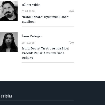
Bülent Yıldız
03.01.2026
0
“Kanlı Kabare” Oyununun Esbabı
Mucibesi
İrem Erdoğan
25.12.2025
0
İzmir Devlet Tiyatrosu’nda Sibel
Erdenk Rejisi: Arzunun Onda
Dokuzu
LETİŞİM