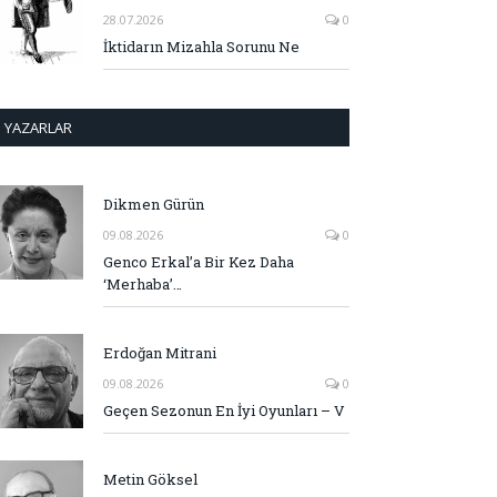
28.07.2026
0
İktidarın Mizahla Sorunu Ne
YAZARLAR
Dikmen Gürün
09.08.2026
0
Genco Erkal’a Bir Kez Daha
‘Merhaba’…
Erdoğan Mitrani
09.08.2026
0
Geçen Sezonun En İyi Oyunları – V
Metin Göksel