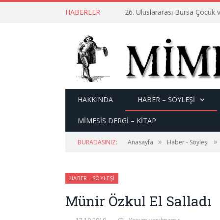
HABERLER
26. Uluslararası Bursa Çocuk v
HAKKINDA
HABER – SÖYLEŞI
MİMESİS DERGİ – KİTAP
»
»
BURADASINIZ:
Anasayfa
Haber - Söyleşi
HABER - SÖYLEŞI
Münir Özkul El Salladı