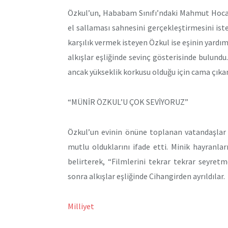
Özkul’un, Hababam Sınıfı’ndaki Mahmut Hoca 
el sallaması sahnesini gerçekleştirmesini iste
karşılık vermek isteyen Özkul ise eşinin yardı
alkışlar eşliğinde sevinç gösterisinde bulund
ancak yükseklik korkusu olduğu için cama çıkam
“MÜNİR ÖZKUL’U ÇOK SEVİYORUZ”
Özkul’un evinin önüne toplanan vatandaşlar 
mutlu olduklarını ifade etti. Minik hayranla
belirterek, “Filmlerini tekrar tekrar seyre
sonra alkışlar eşliğinde Cihangirden ayrıldılar.
Milliyet