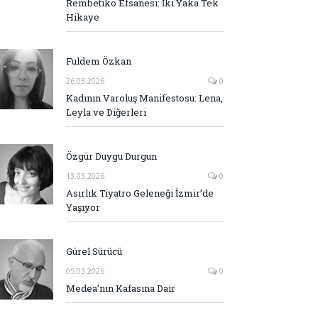
Rembetiko Efsanesi: İki Yaka Tek
Hikaye
Fuldem Özkan
26.03.2026
0
Kadının Varoluş Manifestosu: Lena,
Leyla ve Diğerleri
Özgür Duygu Durgun
13.03.2026
0
Asırlık Tiyatro Geleneği İzmir’de
Yaşıyor
Gürel Sürücü
05.03.2026
0
Medea’nın Kafasına Dair