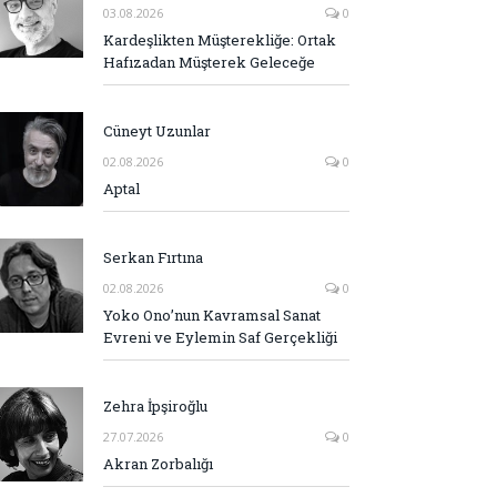
03.08.2026
0
Kardeşlikten Müşterekliğe: Ortak
Hafızadan Müşterek Geleceğe
Cüneyt Uzunlar
02.08.2026
0
Aptal
Serkan Fırtına
02.08.2026
0
Yoko Ono’nun Kavramsal Sanat
Evreni ve Eylemin Saf Gerçekliği
Zehra İpşiroğlu
27.07.2026
0
Akran Zorbalığı