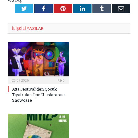
PAYLAŞ.
Twitter
Facebook
Pinterest
LinkedIn
Tumblr
E-
Posta
ILIŞKILI
YAZILAR
20.07.2026
0
Atta Festival’den Çocuk
Tiyatroları İçin Uluslararası
Showcase