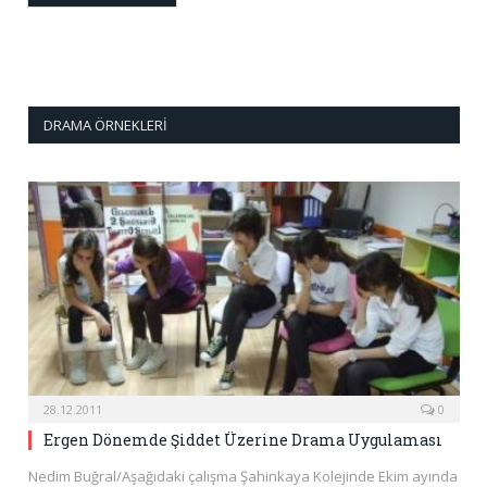
DRAMA ÖRNEKLERI
28.12.2011
0
Ergen Dönemde Şiddet Üzerine Drama Uygulaması
Nedim Buğral/Aşağıdaki çalışma Şahinkaya Kolejinde Ekim ayında