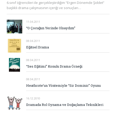
6.sınıf öğrencileri ile gerçekleştirdiğim “Ergen Dönemde Şiddet”
başlıklı drama çalışmasının içeriği ve sonuçları…
11.04.2011
“O Çocuğun Yerinde Olsaydım”
08.04.2011
Eğitsel Drama
08.04.2011
“Ses Eğitimi” Konulu Drama Örneği
08.04.2011
Heathcote’un Yöntemiyle “Sir Dominic” Oyunu
16.12.2010
Dramada Rol Oynama ve Doğaçlama Teknikleri