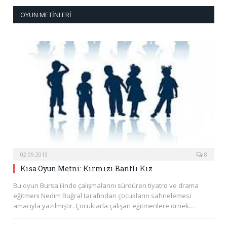
OYUN METINLERI
02.09.2013
8
Kısa Oyun Metni: Kırmızı Bantlı Kız
Bu oyun Bursa ilinde çalışmalarını sürdüren tiyatro ve drama
eğitmeni Nedim Buğral tarafından çocukların sahnelemesi
amacıyla yazılmıştır. Çocuklarla çalışan eğitmenlere örnek…