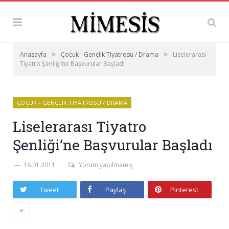
»
»
Anasayfa
Çocuk - Gençlik Tiyatrosu / Drama
Liselerarası
Tiyatro Şenliği’ne Başvurular Başladı
ÇOCUK - GENÇLIK TIYATROSU / DRAMA
Liselerarası Tiyatro
Şenliği’ne Başvurular Başladı
16.01.2011
Yorum yapılmamış
Tweet
Paylaş
Pinterest
+