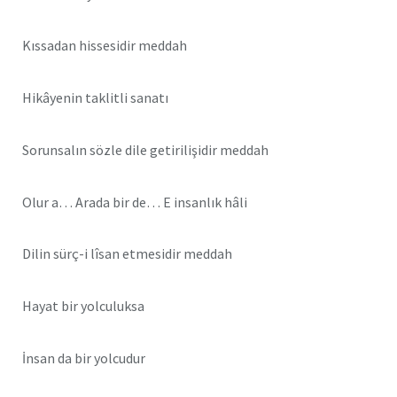
Kıssadan hissesidir meddah
Hikâyenin taklitli sanatı
Sorunsalın sözle dile getirilişidir meddah
Olur a… Arada bir de… E insanlık hâli
Dilin sürç-i lîsan etmesidir meddah
Hayat bir yolculuksa
İnsan da bir yolcudur