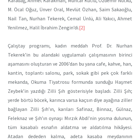
Karadağ, Ahmet Karakman, Muhtar Kutlu, Özdemir Nutku,
M. Öcal Oğuz, Ünver Oral, Mevlüt Özhan, Saim Sakaoğlu,
Nail Tan, Nurhan Tekerek, Cemal Ünlü, Ali Yakıcı, Ahmet
Yenilmez, Halil İbrahim Zengin’di.
[2]
Çalıştay programı, kadın meddah Prof. Dr. Nurhan
Tekerek’in bu alandaki uygulamalı çalışmasının birinci
aşamasını oluşturan ve 2006’dan bu yana cafe, kahve, han,
kantin, toplantı salonu, park, sokak gibi pek çok farklı
mekanda, Okuma Tiyatrosu formunda sunduğu Haşmet
Zeybek’in yazdığı Zilli Şıh gösterisiyle başladı. Zilli Şıh;
yerde börtü böcek, karınca varsa kaçsın diye ayağına ziller
bağlayan Zilli Şıh’ın, karıları Safinaz, Binnaz, Gülnaz,
Feleknaz ve Şıh’ın oynaşı Mırzık Abdi’nin yosma dulunun,
tüm kasabalı esnafın aldatma ve aldatılma hikâyesi.
Atadan dededen kalma, adeta kasaba meydanının