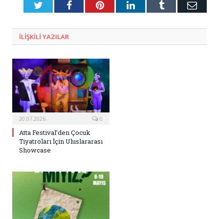
Twitter
Facebook
Pinterest
LinkedIn
Tumblr
E-
Posta
ILIŞKILI
YAZILAR
20.07.2026
0
Atta Festival’den Çocuk
Tiyatroları İçin Uluslararası
Showcase