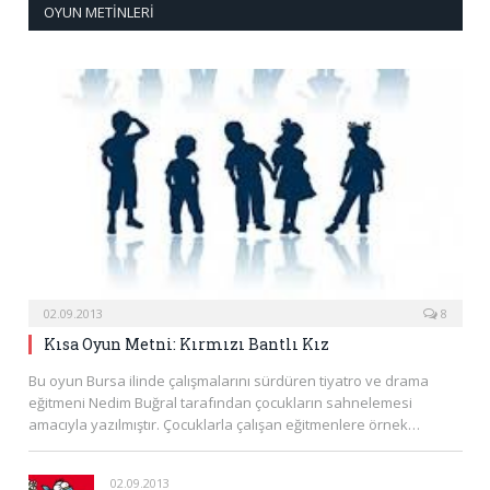
OYUN METINLERI
02.09.2013
8
Kısa Oyun Metni: Kırmızı Bantlı Kız
Bu oyun Bursa ilinde çalışmalarını sürdüren tiyatro ve drama
eğitmeni Nedim Buğral tarafından çocukların sahnelemesi
amacıyla yazılmıştır. Çocuklarla çalışan eğitmenlere örnek…
02.09.2013