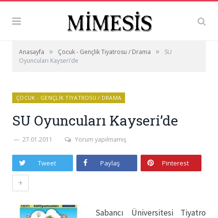
»
»
Anasayfa
Çocuk - Gençlik Tiyatrosu / Drama
SU
Oyuncuları Kayseri’de
ÇOCUK - GENÇLIK TIYATROSU / DRAMA
SU Oyuncuları Kayseri’de
27.01.2011
Yorum yapılmamış
Tweet
Paylaş
Pinterest
+
Sabancı Üniversitesi Tiyatro