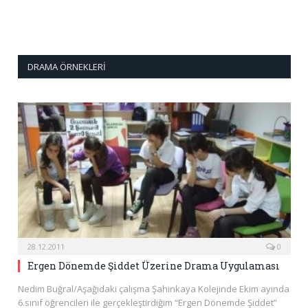
DRAMA ÖRNEKLERI
28.12.2011
0
Ergen Dönemde Şiddet Üzerine Drama Uygulaması
Nedim Buğral/Aşağıdaki çalışma Şahinkaya Kolejinde Ekim ayında
6.sınıf öğrencileri ile gerçekleştirdiğim “Ergen Dönemde Şiddet”