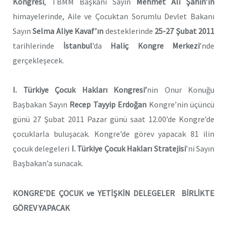
Kongresi
, TBMM Başkanı Sayın
Mehmet Ali Şahin’in
himayelerinde, Aile ve Çocuktan Sorumlu Devlet Bakanı
Sayın
Selma Aliye Kavaf’ın
desteklerinde
25-27 Şubat 2011
tarihlerinde
İstanbul
’da
Haliç Kongre Merkezi
’nde
gerçekleşecek.
I. Türkiye Çocuk Hakları Kongresi’
nin Onur Konuğu
Başbakan Sayın
Recep Tayyip Erdoğan
Kongre’nin üçüncü
günü 27 Şubat 2011 Pazar günü saat 12.00’de Kongre’de
çocuklarla buluşacak. Kongre’de görev yapacak 81 ilin
çocuk delegeleri
I. Türkiye Çocuk Hakları Stratejisi
’ni Sayın
Başbakan’a sunacak.
KONGRE’DE ÇOCUK ve YETİŞKİN DELEGELER BİRLİKTE
GÖREV YAPACAK