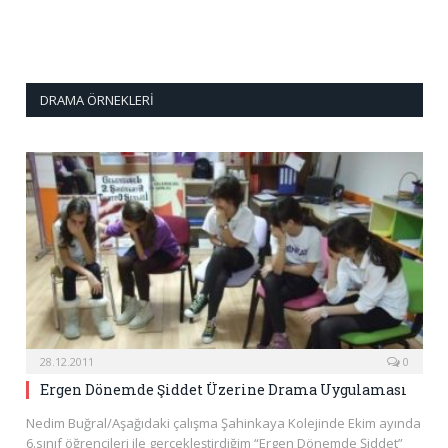
DRAMA ÖRNEKLERI
28.12.2011
0
Ergen Dönemde Şiddet Üzerine Drama Uygulaması
Nedim Buğral/Aşağıdaki çalışma Şahinkaya Kolejinde Ekim ayında
6.sınıf öğrencileri ile gerçekleştirdiğim “Ergen Dönemde Şiddet”