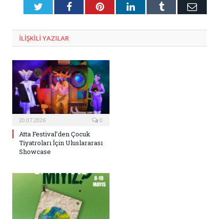
Twitter
Facebook
Pinterest
LinkedIn
Tumblr
E-
Posta
ILIŞKILI
YAZILAR
20.07.2026
0
Atta Festival’den Çocuk
Tiyatroları İçin Uluslararası
Showcase