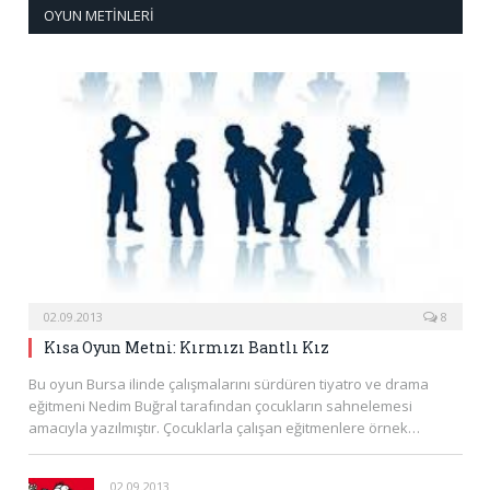
OYUN METINLERI
02.09.2013
8
Kısa Oyun Metni: Kırmızı Bantlı Kız
Bu oyun Bursa ilinde çalışmalarını sürdüren tiyatro ve drama
eğitmeni Nedim Buğral tarafından çocukların sahnelemesi
amacıyla yazılmıştır. Çocuklarla çalışan eğitmenlere örnek…
02.09.2013