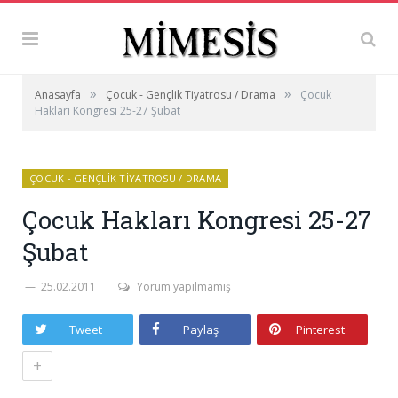
»
»
Anasayfa
Çocuk - Gençlik Tiyatrosu / Drama
Çocuk
Hakları Kongresi 25-27 Şubat
ÇOCUK - GENÇLIK TIYATROSU / DRAMA
Çocuk Hakları Kongresi 25-27
Şubat
25.02.2011
Yorum yapılmamış
Tweet
Paylaş
Pinterest
+