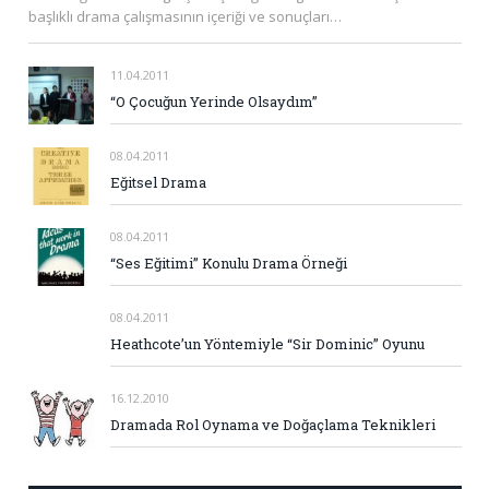
başlıklı drama çalışmasının içeriği ve sonuçları…
11.04.2011
“O Çocuğun Yerinde Olsaydım”
08.04.2011
Eğitsel Drama
08.04.2011
“Ses Eğitimi” Konulu Drama Örneği
08.04.2011
Heathcote’un Yöntemiyle “Sir Dominic” Oyunu
16.12.2010
Dramada Rol Oynama ve Doğaçlama Teknikleri