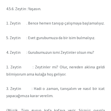
4.5.6. Zeytin : Yaşasın.
1. Zeytin . Bence hemen tanışıp çalışmaya başlamalıyız.
5. Zeytin : Evet gurubumuza da bir isim bulmalıyız.
4. Zeytin : Gurubumuzun ismi Zeytinler olsun mu?
1. Zeytin : Zeytinler mi? Olur, nereden aklına geldi
bilmiyorum ama kulağa hoş geliyor.
3. Zeytin : Hadi o zaman, tanışalım ve nasıl bir icat
yapacağımıza karar verelim.
(Müzik. Tüm gurup kafa kafaya verir. Sözsüz oyunla