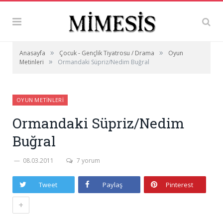
»
»
Anasayfa
Çocuk - Gençlik Tiyatrosu / Drama
Oyun
»
Metinleri
Ormandaki Süpriz/Nedim Buğral
OYUN METINLERI
Ormandaki Süpriz/Nedim
Buğral
08.03.2011
7 yorum
Tweet
Paylaş
Pinterest
+