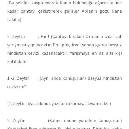
(Bu şekilde kavga ederek ilanın bulunduğu ağacın önüne
kadar çantayı çekiştirerek gelirler. Ablanın gözü ilana
takılır.)
2. Zeytin : Hıı ! (Çantayı bırakır.) Ormanımızda icat
yarışması yapılacaktır. En ilginç icadı yapan gurup beşyüz
hindistan cevizi kazanacaktır. Yarışmaya en az altı kişi
katılabilir.
1.-2. Zeytin : (Aynı anda konuşurlar.) Beşyüz hindistan
cevizi mi?
(1. Zeytin ağaca dönük yazılanı okumaya devam eder.)
2. Zeytin : (Sahne önüne yürürken konuşurlar.)
Kardeşimi ikna edersem iki kişi oluyoruz. Dört kişi daha