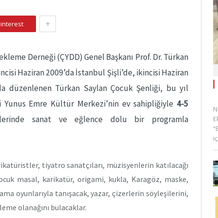
+
interest
ekleme Derneği (ÇYDD) Genel Başkanı Prof. Dr. Türkan
ncisi Haziran 2009’da İstanbul Şişli’de, ikincisi Haziran
da düzenlenen Türkan Saylan Çocuk Şenliği, bu yıl
i Yunus Emre Kültür Merkezi’nin ev sahipliğiyle
4-5
N
hlerinde
sanat ve eğlence dolu bir programla
E
“
i
ikatüristler, tiyatro sanatçıları, müzisyenlerin katılacağı
ocuk masal, karikatür, origami, kukla, Karagöz, maske,
ma oyunlarıyla tanışacak, yazar, çizerlerin söyleşilerini,
izleme olanağını bulacaklar.