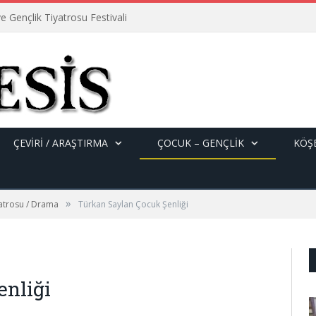
e Gençlik Tiyatrosu Festivali
ÇEVİRİ / ARAŞTIRMA
ÇOCUK – GENÇLIK
KÖŞE
»
yatrosu / Drama
Türkan Saylan Çocuk Şenliği
enliği