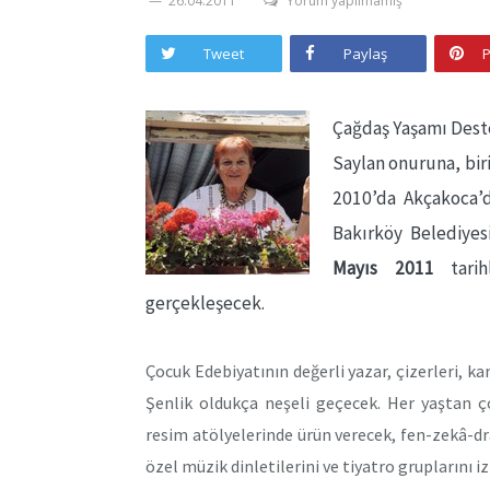
26.04.2011
Yorum yapılmamış
Tweet
Paylaş
P
Çağdaş Yaşamı Dest
Saylan onuruna, biri
2010’da Akçakoca’
Bakırköy Belediyes
Mayıs 2011
tari
gerçekleşecek.
Çocuk Edebiyatının değerli yazar, çizerleri, kar
Şenlik oldukça neşeli geçecek. Her yaştan ç
resim atölyelerinde ürün verecek, fen-zekâ-dra
özel müzik dinletilerini ve tiyatro gruplarını 