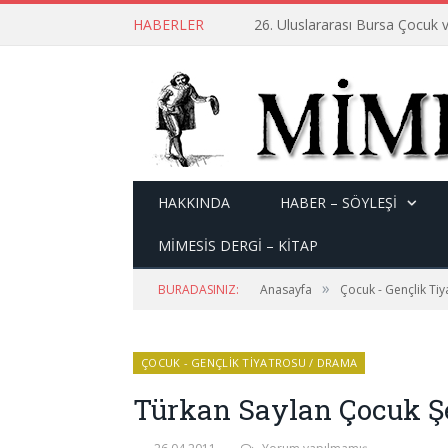
HABERLER
26. Uluslararası Bursa Çocuk v
HAKKINDA
HABER – SÖYLEŞI
MİMESİS DERGİ – KİTAP
»
BURADASINIZ:
Anasayfa
Çocuk - Gençlik Ti
ÇOCUK - GENÇLIK TIYATROSU / DRAMA
Türkan Saylan Çocuk Ş