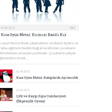
02.09.2013
8
Kısa Oyun Metni: Kırmızı Bantlı Kız
u oyun Bursa ilinde çalışmalarını sürdüren tiyatro ve
rama eğitmeni Nedim Buğral tarafından çocukların
ahnelemesi amacıyla yazılmıştır. Çocuklarla çalışan
ğitmenlere örnek…
02.09.2013
Kısa Oyun Metni: Kutuplarda Ayrımcılık
25.05.2013
Çıfıt ve Kayıp Eşya Cumhuriyeti
(İlkgençlik Oyunu)