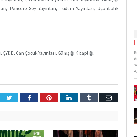
nları, Pencere Sey Yayınları, Tudem Yayınları
,
Uçanbalık
B
ÇYDD, Can Çocuk Yayınları, Günışığı Kitaplığı.
d
s
e
Twitter
Facebook
Pinterest
LinkedIn
Tumblr
E-
Posta