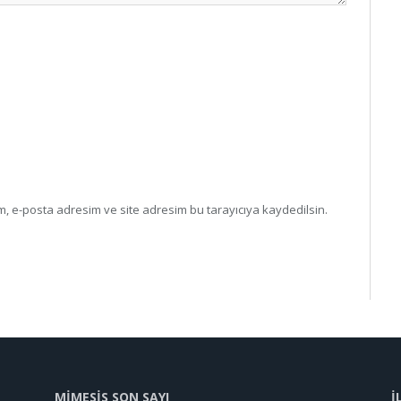
, e-posta adresim ve site adresim bu tarayıcıya kaydedilsin.
MİMESİS SON SAYI
İ