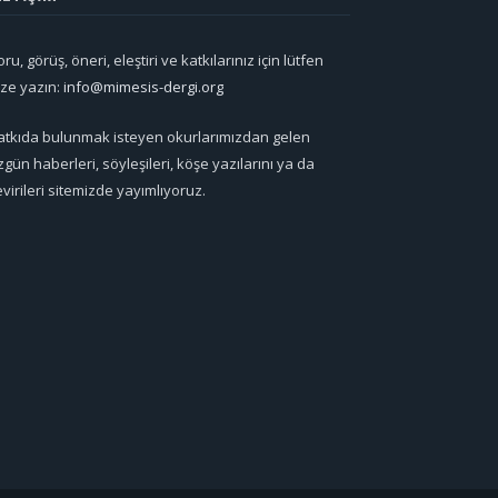
ru, görüş, öneri, eleştiri ve katkılarınız için lütfen
ize yazın:
info@mimesis-dergi.org
atkıda bulunmak isteyen okurlarımızdan gelen
zgün haberleri, söyleşileri, köşe yazılarını ya da
evirileri sitemizde yayımlıyoruz.