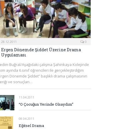
28.12.2011
0
Ergen Dönemde Şiddet Üzerine Drama
Uygulaması
edim Buğral/Aşağıdaki çalışma Şahinkaya Kolejinde
kim ayında 6.sınıf öğrencileri ile gerçekleştirdiğim
Ergen Dönemde Şiddet” başlıklı drama çalışmasının
çeriği ve sonuçları…
11.04.2011
“O Çocuğun Yerinde Olsaydım”
08.04.2011
Eğitsel Drama