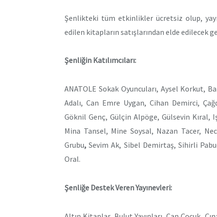
Şenlikteki tüm etkinlikler ücretsiz olup, ya
edilen kitapların satışlarından elde edilecek g
Şenliğin Katılımcıları:
ANATOLE Sokak Oyuncuları, Aysel Korkut, Barı
Adalı, Can Emre Uygan, Cihan Demirci, Çağd
Göknil Genç, Gülçin Alpöge, Gülsevin Kıral, 
Mina Tansel, Mine Soysal, Nazan Tacer, Ne
Grubu
,
Sevim Ak, Sibel Demirtaş, Sihirli Pab
Oral.
Şenliğe Destek Veren Yayınevleri:
Altın Kitaplar, Bulut Yayınları, Can Çocuk
,
Çına