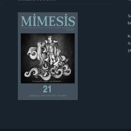
So
b
K
ö
ç