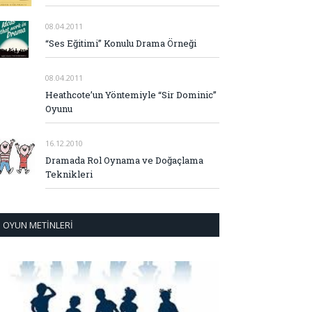
08.04.2011
“Ses Eğitimi” Konulu Drama Örneği
08.04.2011
Heathcote’un Yöntemiyle “Sir Dominic”
Oyunu
16.12.2010
Dramada Rol Oynama ve Doğaçlama
Teknikleri
OYUN METINLERI