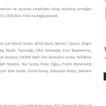
yınevleri ve yazarlar tarafından kitap standına armağan
elir, ÇYDD Burs Fonu’na bağışlanacak.
ş için Müzik Grubu, Betül Sayın, Bereze Tiyatro, Bilgin
aş Müzik Topluluğu, Eftal Gülbudak, Erol Büyükmeriç,
Işık Soytürk, İLKYAR Vakfı-Fen Deneyleri Grubu, KOUKLA,
cdet Neydim, Nur İçözü
,
Pınar Öğün
,
Pratik Matematik
uçlar Bale Grubu, Simla Sunay, Süleyman Bulut
,
Şebnem
r Yayınları, Çizmelikedi Yayınları, Filiz Yayıncılık, Günışığı