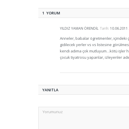
1 YORUM
YILDIZ YAMAN ÖRENDIL
Tarih:
10.06.2011 
Anneler, babalar ögretmenler, içindeki 
gidilecek yerler vs vs listesine görülmesi
kendi adıma çok mutluyum…kötü işler hal
çocuk tiyatrosu yapanlar, izleyenler adı
YANITLA