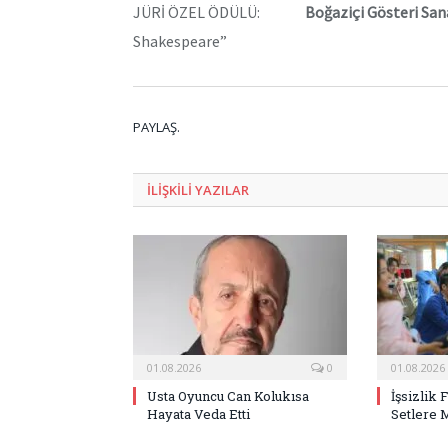
JÜRİ ÖZEL ÖDÜLÜ:
Boğaziçi Gösteri San
Shakespeare”
PAYLAŞ.
ILIŞKILI
YAZILAR
01.08.2026
0
01.08.2026
Usta Oyuncu Can Kolukısa
İşsizlik 
Hayata Veda Etti
Setlere 