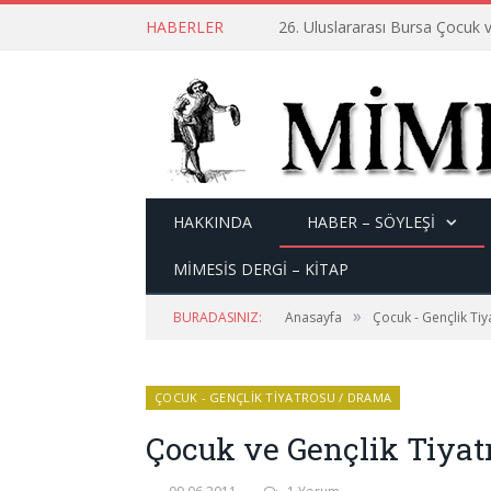
HABERLER
26. Uluslararası Bursa Çocuk v
HAKKINDA
HABER – SÖYLEŞI
MİMESİS DERGİ – KİTAP
»
BURADASINIZ:
Anasayfa
Çocuk - Gençlik Ti
ÇOCUK - GENÇLIK TIYATROSU / DRAMA
Çocuk ve Gençlik Tiyat