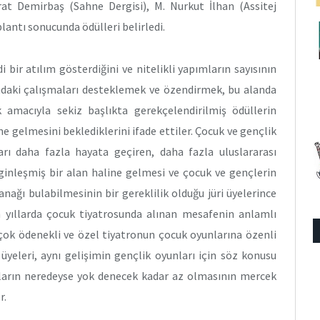
at Demirbaş (Sahne Dergisi), M. Nurkut İlhan (Assitej
lantı sonucunda ödülleri belirledi.
bir atılım gösterdiğini ve nitelikli yapımların sayısının
landaki çalışmaları desteklemek ve özendirmek, bu alanda
amacıyla sekiz başlıkta gerekçelendirilmiş ödüllerin
e gelmesini beklediklerini ifade ettiler. Çocuk ve gençlik
rı daha fazla hayata geçiren, daha fazla uluslararası
ginleşmiş bir alan haline gelmesi ve çocuk ve gençlerin
anağı bulabilmesinin bir gereklilik olduğu jüri üyelerince
son yıllarda çocuk tiyatrosunda alınan mesafenin anlamlı
 çok ödenekli ve özel tiyatronun çocuk oyunlarına özenli
 üyeleri, aynı gelişimin gençlik oyunları için söz konusu
mların neredeyse yok denecek kadar az olmasının mercek
r.