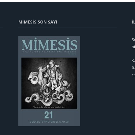
MİMESİS SON SAYI
İ
So
b
K
ö
ç