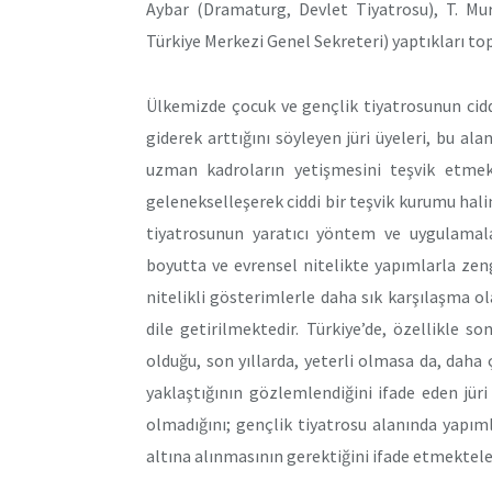
Aybar (Dramaturg, Devlet Tiyatrosu), T. Mur
Türkiye Merkezi Genel Sekreteri) yaptıkları top
Ülkemizde çocuk ve gençlik tiyatrosunun ciddi 
giderek arttığını söyleyen jüri üyeleri, bu a
uzman kadroların yetişmesini teşvik etmek 
gelenekselleşerek ciddi bir teşvik kurumu halin
tiyatrosunun yaratıcı yöntem ve uygulamala
boyutta ve evrensel nitelikte yapımlarla zen
nitelikli gösterimlerle daha sık karşılaşma ol
dile getirilmektedir. Türkiye’de, özellikle 
olduğu, son yıllarda, yeterli olmasa da, daha
yaklaştığının gözlemlendiğini ifade eden jüri
olmadığını; gençlik tiyatrosu alanında yapı
altına alınmasının gerektiğini ifade etmektele