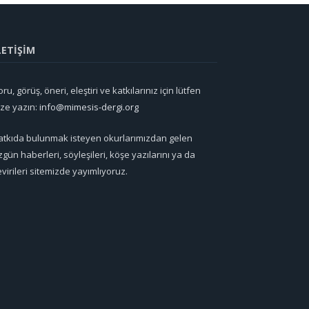
LETİŞİM
ru, görüş, öneri, eleştiri ve katkılarınız için lütfen
ize yazın:
info@mimesis-dergi.org
atkıda bulunmak isteyen okurlarımızdan gelen
zgün haberleri, söyleşileri, köşe yazılarını ya da
evirileri sitemizde yayımlıyoruz.