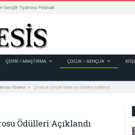
e Gençlik Tiyatrosu Festivali
ÇEVİRİ / ARAŞTIRMA
ÇOCUK – GENÇLIK
KÖŞE
»
yatrosu / Drama
Çocuk ve Gençlik Tiyatrosu Ödülleri Açıklandı
rosu Ödülleri Açıklandı