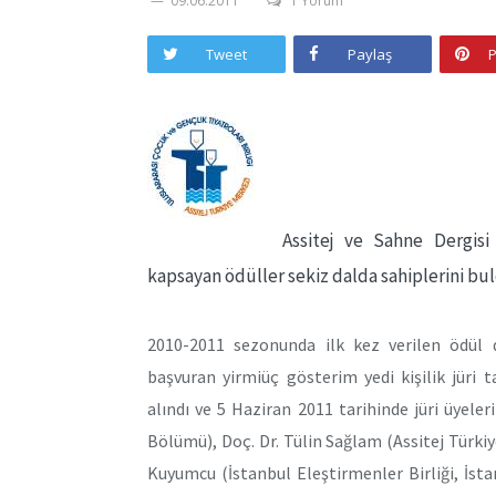
09.06.2011
1 Yorum
Tweet
Paylaş
P
Assitej ve Sahne Dergisi 
kapsayan ödüller sekiz dalda sahiplerini bu
2010-2011 sezonunda ilk kez verilen ödül d
başvuran yirmiüç gösterim yedi kişilik jüri
alındı ve 5 Haziran 2011 tarihinde jüri üyeler
Bölümü), Doç. Dr. Tülin Sağlam (Assitej Türkiye
Kuyumcu (İstanbul Eleştirmenler Birliği, İstan