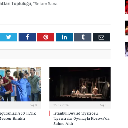
atları Topluluğu
, “Selam Sana
Twitter
Facebook
Pinterest
LinkedIn
Tumblr
E-
Posta
0
25.07.2026
0
Figüranları 950 TL’lik
İstanbul Devlet Tiyatrosu,
Mecbur Bıraktı
‘Lysistrata’ Oyunuyla Kosova’da
Sahne Aldı