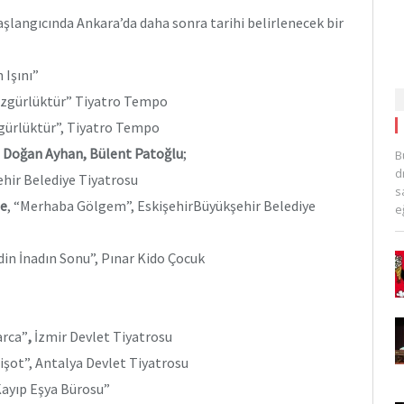
şlangıcında Ankara’da daha sonra tarihi belirlenecek bir
 Işını”
zgürlüktür”
Tiyatro Tempo
ürlüktür”,
Tiyatro Tempo
a Doğan Ayhan, Bülent Patoğlu
;
B
d
hir Belediye Tiyatrosu
s
le
, “Merhaba Gölgem”,
EskişehirBüyükşehir Belediye
e
din İnadın Sonu”,
Pınar Kido Çocuk
arca”
,
İzmir Devlet Tiyatrosu
işot”, Antalya Devlet Tiyatrosu
Kayıp Eşya Bürosu”