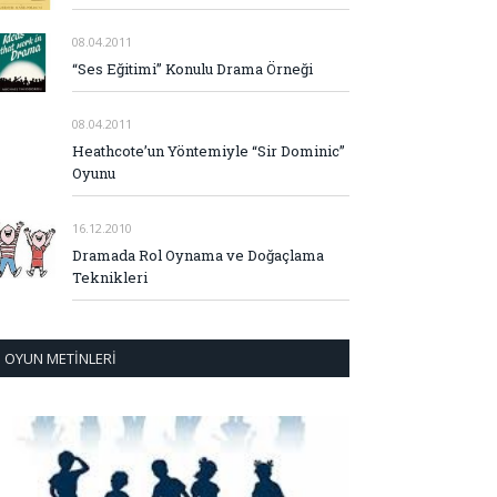
08.04.2011
“Ses Eğitimi” Konulu Drama Örneği
08.04.2011
Heathcote’un Yöntemiyle “Sir Dominic”
Oyunu
16.12.2010
Dramada Rol Oynama ve Doğaçlama
Teknikleri
OYUN METINLERI