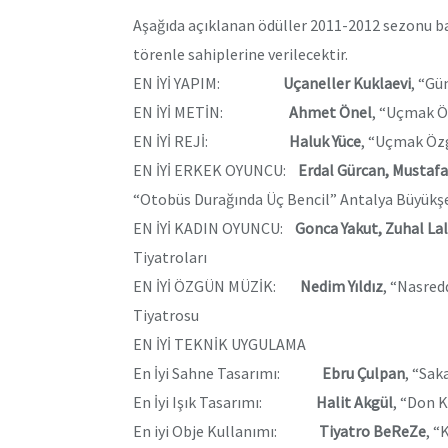
Aşağıda açıklanan ödüller 2011-2012 sezonu ba
törenle sahiplerine verilecektir.
EN İYİ YAPIM:
Uçaneller Kuklaevi
, “Gün
EN İYİ METİN:
Ahmet Önel
, “Uçmak Ö
EN İYİ REJİ:
Haluk Yüce
, “Uçmak Özg
EN İYİ ERKEK OYUNCU:
Erdal Gürcan, Mustaf
“Otobüs Durağında Üç Bencil” Antalya Büyükşe
EN İYİ KADIN OYUNCU:
Gonca Yakut, Zuhal La
Tiyatroları
EN İYİ ÖZGÜN MÜZİK:
Nedim Yıldız
, “Nasred
Tiyatrosu
EN İYİ TEKNİK UYGULAMA
En İyi Sahne Tasarımı:
Ebru Çulpan
, “Sak
En İyi Işık Tasarımı:
Halit Akgül
, “Don K
En iyi Obje Kullanımı:
Tiyatro BeReZe
, “