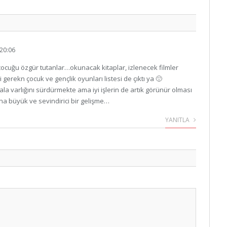
20:06
çocuğu özgür tutanlar…okunacak kitaplar, izlenecek filmler
 gerekn çocuk ve gençlik oyunları listesi de çıktı ya 🙂
a varlığını sürdürmekte ama iyi işlerin de artık görünür olması
na büyük ve sevindirici bir gelişme…
YANITLA