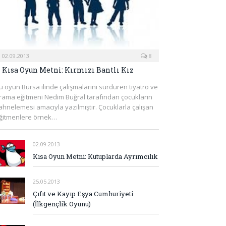
02.09.2013
8
Kısa Oyun Metni: Kırmızı Bantlı Kız
u oyun Bursa ilinde çalışmalarını sürdüren tiyatro ve
rama eğitmeni Nedim Buğral tarafından çocukların
ahnelemesi amacıyla yazılmıştır. Çocuklarla çalışan
ğitmenlere örnek…
02.09.2013
Kısa Oyun Metni: Kutuplarda Ayrımcılık
25.05.2013
Çıfıt ve Kayıp Eşya Cumhuriyeti
(İlkgençlik Oyunu)