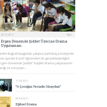
28.12.2011
0
Ergen Dönemde Şiddet Üzerine Drama
Uygulaması
edim Buğral/Aşağıdaki çalışma Şahinkaya Kolejinde
kim ayında 6.sınıf öğrencileri ile gerçekleştirdiğim
Ergen Dönemde Şiddet” başlıklı drama çalışmasının
çeriği ve sonuçları…
11.04.2011
“O Çocuğun Yerinde Olsaydım”
08.04.2011
Eğitsel Drama