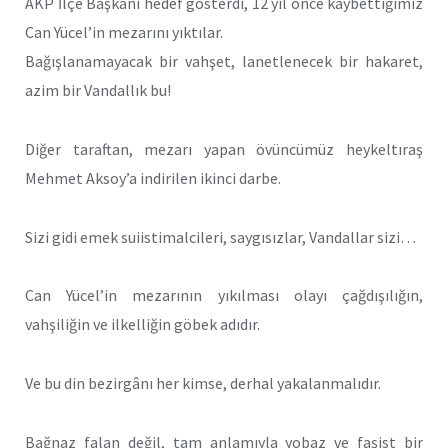
AKP İlçe Başkanı hedef gösterdi, 12 yıl önce kaybettiğimiz
Can Yücel’in mezarını yıktılar.
Bağışlanamayacak bir vahşet, lanetlenecek bir hakaret,
azim bir Vandallık bu!
Diğer taraftan, mezarı yapan övüncümüz heykeltıraş
Mehmet Aksoy’a indirilen ikinci darbe.
Sizi gidi emek suiistimalcileri, saygısızlar, Vandallar sizi…
Can Yücel’in mezarının yıkılması olayı çağdışılığın,
vahşiliğin ve ilkelliğin göbek adıdır.
Ve bu din bezirgânı her kimse, derhal yakalanmalıdır.
Bağnaz falan değil, tam anlamıyla yobaz ve faşist bir