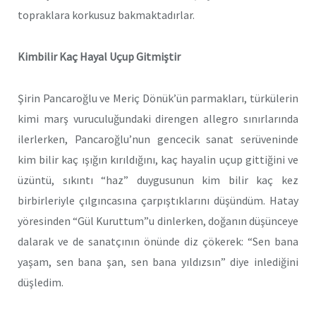
topraklara korkusuz bakmaktadırlar.
Kimbilir Kaç Hayal Uçup Gitmiştir
Şirin Pancaroğlu ve Meriç Dönük’ün parmakları, türkülerin
kimi marş vuruculuğundaki direngen allegro sınırlarında
ilerlerken, Pancaroğlu’nun gencecik sanat serüveninde
kim bilir kaç ışığın kırıldığını, kaç hayalin uçup gittiğini ve
üzüntü, sıkıntı “haz” duygusunun kim bilir kaç kez
birbirleriyle çılgıncasına çarpıştıklarını düşündüm. Hatay
yöresinden “Gül Kuruttum”u dinlerken, doğanın düşünceye
dalarak ve de sanatçının önünde diz çökerek: “Sen bana
yaşam, sen bana şan, sen bana yıldızsın” diye inlediğini
düşledim.