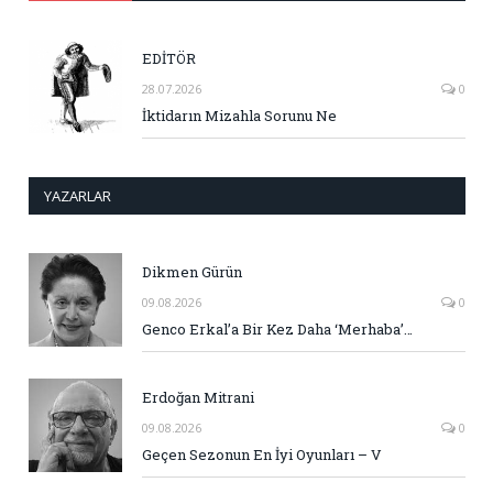
EDİTÖR
28.07.2026
0
İktidarın Mizahla Sorunu Ne
YAZARLAR
Dikmen Gürün
09.08.2026
0
Genco Erkal’a Bir Kez Daha ‘Merhaba’…
Erdoğan Mitrani
09.08.2026
0
Geçen Sezonun En İyi Oyunları – V