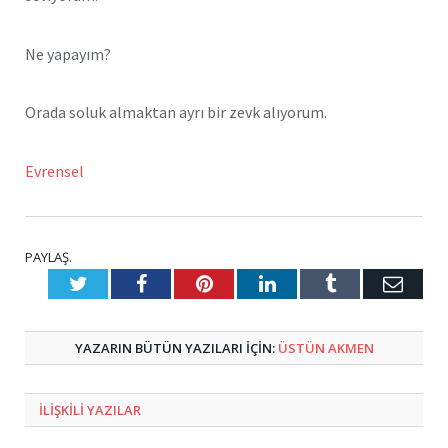
Ne yapayım?
Orada soluk almaktan ayrı bir zevk alıyorum.
Evrensel
PAYLAŞ.
Twitter
Facebook
Pinterest
LinkedIn
Tumblr
E-
Posta
YAZARIN BÜTÜN YAZILARI IÇIN:
ÜSTÜN AKMEN
ILIŞKILI
YAZILAR