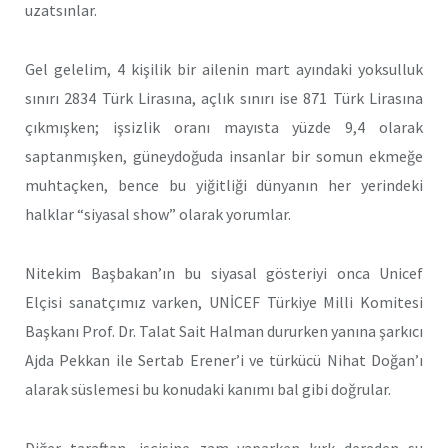
uzatsınlar.
Gel gelelim, 4 kişilik bir ailenin mart ayındaki yoksulluk
sınırı 2834 Türk Lirasına, açlık sınırı ise 871 Türk Lirasına
çıkmışken; işsizlik oranı mayısta yüzde 9,4 olarak
saptanmışken, güneydoğuda insanlar bir somun ekmeğe
muhtaçken, bence bu yiğitliği dünyanın her yerindeki
halklar “siyasal show” olarak yorumlar.
Nitekim Başbakan’ın bu siyasal gösteriyi onca Unicef
Elçisi sanatçımız varken, UNİCEF Türkiye Milli Komitesi
Başkanı Prof. Dr. Talat Sait Halman dururken yanına şarkıcı
Ajda Pekkan ile Sertab Erener’i ve türkücü Nihat Doğan’ı
alarak süslemesi bu konudaki kanımı bal gibi doğrular.
Diğer taraftan, işçisine zam yaparken kırk dereden su