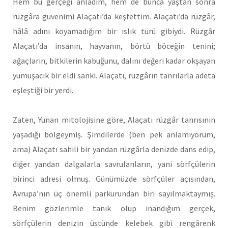
Hem bu gerçeği anladım, hem de bunca yaştan sonra
rüzgâra güvenimi Alaçatı’da keşfettim. Alaçatı’da rüzgâr,
hâlâ adını koyamadığım bir ıslık türü gibiydi. Rüzgâr
Alaçatı’da insanın, hayvanın, börtü böceğin tenini;
ağaçların, bitkilerin kabuğunu, dalını değeri kadar okşayan
yumuşacık bir eldi sanki. Alaçatı, rüzgârın tanrılarla adeta
eşleştiği bir yerdi.
Zaten, Yunan mitolojisine göre, Alaçatı rüzgâr tanrısının
yaşadığı bölgeymiş. Şimdilerde (ben pek anlamıyorum,
ama) Alaçatı sahili bir yandan rüzgârla denizde dans edip,
diğer yandan dalgalarla savrulanların, yani sörfçülerin
birinci adresi olmuş. Günümüzde sörfçüler açısından,
Avrupa’nın üç önemli parkurundan biri sayılmaktaymış.
Benim gözlerimle tanık olup inandığım gerçek,
sörfçülerin denizin üstünde kelebek gibi rengârenk