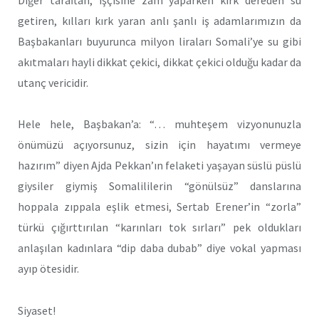
getiren, kılları kırk yaran anlı şanlı iş adamlarımızın da
Başbakanları buyurunca milyon liraları Somali’ye su gibi
akıtmaları hayli dikkat çekici, dikkat çekici olduğu kadar da
utanç vericidir.
Hele hele, Başbakan’a: “… muhteşem vizyonunuzla
önümüzü açıyorsunuz, sizin için hayatımı vermeye
hazırım” diyen Ajda Pekkan’ın felaketi yaşayan süslü püslü
giysiler giymiş Somalililerin “gönülsüz” danslarına
hoppala zıppala eşlik etmesi, Sertab Erener’in “zorla”
türkü çığırttırılan “karınları tok sırları” pek oldukları
anlaşılan kadınlara “dip daba dubab” diye vokal yapması
ayıp ötesidir.
Siyaset!