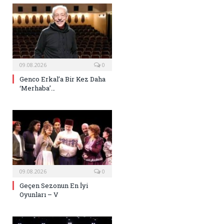
09.08.2026
0
Genco Erkal’a Bir Kez Daha
‘Merhaba’…
09.08.2026
0
Geçen Sezonun En İyi
Oyunları – V