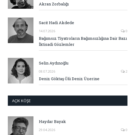
Akran Zorbalığı
Sacit Hadi Akdede
14.07.2026
0
Bağımsız Tiyatroların Bağımsızlığına Dair Bazı
İktisadi Gözlemler
Selin Aydınoğlu
08.07.2026
2
Deniz Göktaş Ölü Deniz Üzerine
AÇIK KÖŞE
Haydar Bayak
29.04.2026
0