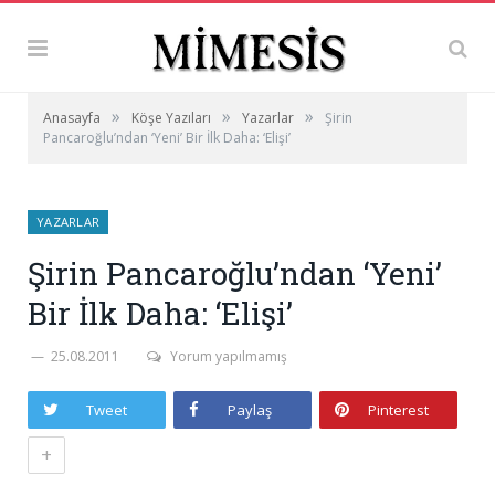
»
»
»
Anasayfa
Köşe Yazıları
Yazarlar
Şirin
Pancaroğlu’ndan ‘Yeni’ Bir İlk Daha: ‘Elişi’
YAZARLAR
Şirin Pancaroğlu’ndan ‘Yeni’
Bir İlk Daha: ‘Elişi’
25.08.2011
Yorum yapılmamış
Tweet
Paylaş
Pinterest
+