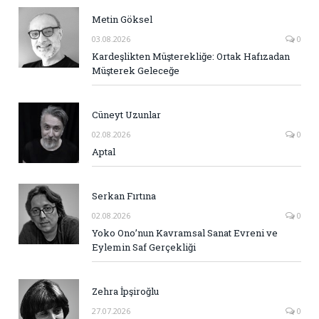
Metin Göksel
03.08.2026
0
Kardeşlikten Müşterekliğe: Ortak Hafızadan
Müşterek Geleceğe
Cüneyt Uzunlar
02.08.2026
0
Aptal
Serkan Fırtına
02.08.2026
0
Yoko Ono’nun Kavramsal Sanat Evreni ve
Eylemin Saf Gerçekliği
Zehra İpşiroğlu
27.07.2026
0