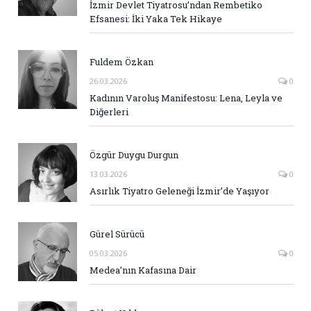
İzmir Devlet Tiyatrosu’ndan Rembetiko
Efsanesi: İki Yaka Tek Hikaye
Fuldem Özkan
26.03.2026
0
Kadının Varoluş Manifestosu: Lena, Leyla ve
Diğerleri
Özgür Duygu Durgun
13.03.2026
0
Asırlık Tiyatro Geleneği İzmir’de Yaşıyor
Gürel Sürücü
05.03.2026
0
Medea’nın Kafasına Dair