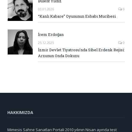
Bülent Yıldız
03.01.2026
0
“Kanlı Kabare” Oyununun Esbabı Mucibesi
İrem Erdoğan
25.12.2025
0
İzmir Devlet Tiyatrosu’nda Sibel Erdenk Rejisi:
Arzunun Onda Dokuzu
HAKKIMIZDA
Mimesis Sahne Sanatları Portali 2010 yılının Nisan ayında test