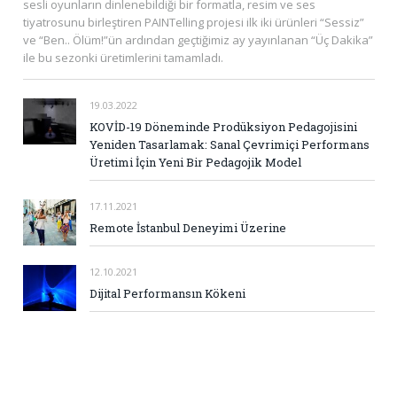
sesli oyunların dinlenebildiği bir formatla, resim ve ses
tiyatrosunu birleştiren PAINTelling projesi ilk iki ürünleri “Sessiz”
ve “Ben.. Ölüm!”ün ardından geçtiğimiz ay yayınlanan “Üç Dakika”
ile bu sezonki üretimlerini tamamladı.
19.03.2022
KOVİD-19 Döneminde Prodüksiyon Pedagojisini
Yeniden Tasarlamak: Sanal Çevrimiçi Performans
Üretimi İçin Yeni Bir Pedagojik Model
17.11.2021
Remote İstanbul Deneyimi Üzerine
12.10.2021
Dijital Performansın Kökeni