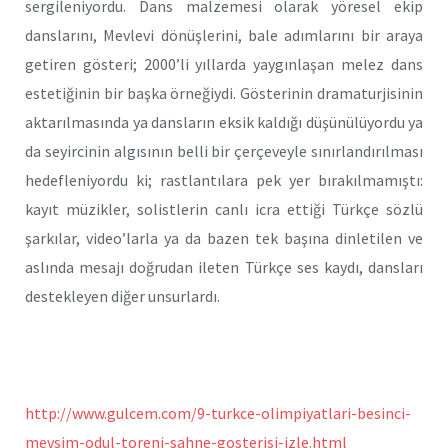
sergileniyordu. Dans malzemesi olarak yöresel ekip
danslarını, Mevlevi dönüşlerini, bale adımlarını bir araya
getiren gösteri; 2000’li yıllarda yaygınlaşan melez dans
estetiğinin bir başka örneğiydi. Gösterinin dramaturjisinin
aktarılmasında ya dansların eksik kaldığı düşünülüyordu ya
da seyircinin algısının belli bir çerçeveyle sınırlandırılması
hedefleniyordu ki; rastlantılara pek yer bırakılmamıştı:
kayıt müzikler, solistlerin canlı icra ettiği Türkçe sözlü
şarkılar, video’larla ya da bazen tek başına dinletilen ve
aslında mesajı doğrudan ileten Türkçe ses kaydı, dansları
destekleyen diğer unsurlardı.
http://www.gulcem.com/9-turkce-olimpiyatlari-besinci-
mevsim-odul-toreni-sahne-gosterisi-izle.html