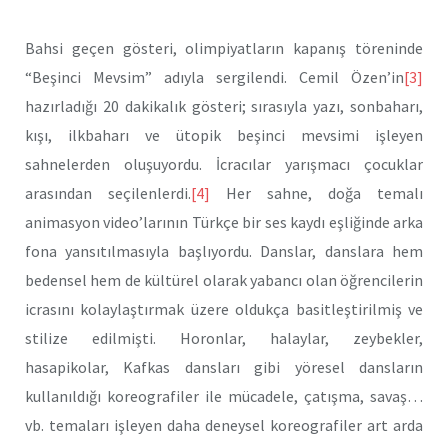
Bahsi geçen gösteri, olimpiyatların kapanış töreninde
“Beşinci Mevsim” adıyla sergilendi. Cemil Özen’in
[3]
hazırladığı 20 dakikalık gösteri; sırasıyla yazı, sonbaharı,
kışı, ilkbaharı ve ütopik beşinci mevsimi işleyen
sahnelerden oluşuyordu. İcracılar yarışmacı çocuklar
arasından seçilenlerdi.
[4]
Her sahne, doğa temalı
animasyon video’larının Türkçe bir ses kaydı eşliğinde arka
fona yansıtılmasıyla başlıyordu. Danslar, danslara hem
bedensel hem de kültürel olarak yabancı olan öğrencilerin
icrasını kolaylaştırmak üzere oldukça basitleştirilmiş ve
stilize edilmişti. Horonlar, halaylar, zeybekler,
hasapikolar, Kafkas dansları gibi yöresel dansların
kullanıldığı koreografiler ile mücadele, çatışma, savaş…
vb. temaları işleyen daha deneysel koreografiler art arda