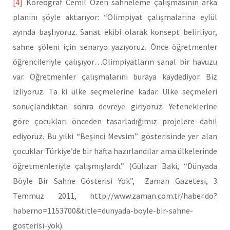
[4]
Koreograf Cemil Özen sahneleme çalışmasının arka
planını şöyle aktarıyor: “Olimpiyat çalışmalarına eylül
ayında başlıyoruz. Sanat ekibi olarak konsept belirliyor,
sahne şöleni için senaryo yazıyoruz. Önce öğretmenler
öğrencileriyle çalışıyor…Olimpiyatların sanal bir havuzu
var. Öğretmenler çalışmalarını buraya kaydediyor. Biz
izliyoruz. Ta ki ülke seçmelerine kadar. Ülke seçmeleri
sonuçlandıktan sonra devreye giriyoruz. Yeteneklerine
göre çocukları önceden tasarladığımız projelere dahil
ediyoruz. Bu yılki “Beşinci Mevsim” gösterisinde yer alan
çocuklar Türkiye’de bir hafta hazırlandılar ama ülkelerinde
öğretmenleriyle çalışmışlardı.” (Gülizar Baki, “Dünyada
Böyle Bir Sahne Gösterisi Yok”, Zaman Gazetesi, 3
Temmuz 2011, http://www.zaman.com.tr/haber.do?
haberno=1153700&title=dunyada-boyle-bir-sahne-
gosterisi-yok).