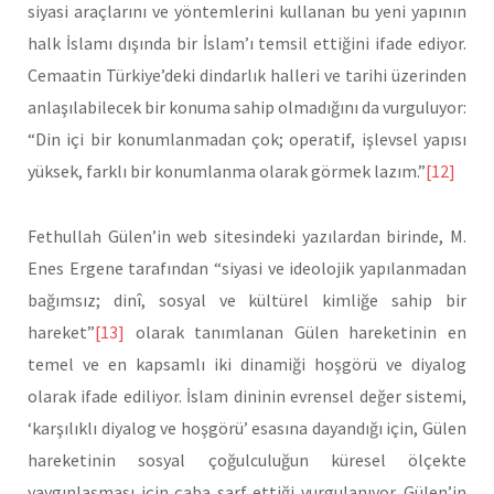
siyasi araçlarını ve yöntemlerini kullanan bu yeni yapının
halk İslamı dışında bir İslam’ı temsil ettiğini ifade ediyor.
Cemaatin Türkiye’deki dindarlık halleri ve tarihi üzerinden
anlaşılabilecek bir konuma sahip olmadığını da vurguluyor:
“Din içi bir konumlanmadan çok; operatif, işlevsel yapısı
yüksek, farklı bir konumlanma olarak görmek lazım.”
[12]
Fethullah Gülen’in web sitesindeki yazılardan birinde, M.
Enes Ergene tarafından “siyasi ve ideolojik yapılanmadan
bağımsız; dinî, sosyal ve kültürel kimliğe sahip bir
hareket”
[13]
olarak tanımlanan Gülen hareketinin en
temel ve en kapsamlı iki dinamiği hoşgörü ve diyalog
olarak ifade ediliyor. İslam dininin evrensel değer sistemi,
‘karşılıklı diyalog ve hoşgörü’ esasına dayandığı için, Gülen
hareketinin sosyal çoğulculuğun küresel ölçekte
yaygınlaşması için çaba sarf ettiği vurgulanıyor. Gülen’in