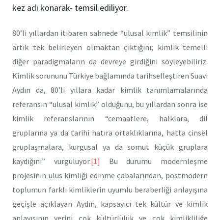
kez adı konarak- temsil ediliyor.
80’li yıllardan itibaren sahnede “ulusal kimlik” temsilinin
artık tek belirleyen olmaktan çıktığını; kimlik temelli
diğer paradigmaların da devreye girdiğini söyleyebiliriz.
Kimlik sorununu Türkiye bağlamında tarihselleştiren Suavi
Aydın da, 80’li yıllara kadar kimlik tanımlamalarında
referansın “ulusal kimlik” olduğunu, bu yıllardan sonra ise
kimlik referanslarının “cemaatlere, halklara, dil
gruplarına ya da tarihi hatıra ortaklıklarına, hatta cinsel
gruplaşmalara, kurgusal ya da somut küçük gruplara
kaydığını” vurguluyor.
[1]
Bu durumu modernleşme
projesinin ulus kimliği edinme çabalarından, postmodern
toplumun farklı kimliklerin uyumlu beraberliği anlayışına
geçişle açıklayan Aydın, kapsayıcı tek kültür ve kimlik
anlayışının yerini çok kültürlülük ve çok kimlikliliğe