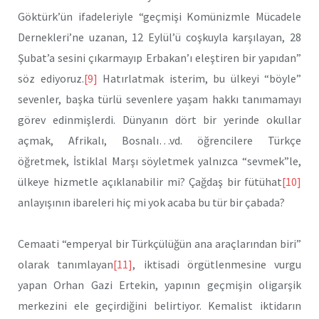
Göktürk’ün ifadeleriyle “geçmişi Komünizmle Mücadele
Dernekleri’ne uzanan, 12 Eylül’ü coşkuyla karşılayan, 28
Şubat’a sesini çıkarmayıp Erbakan’ı eleştiren bir yapıdan”
söz ediyoruz.
[9]
Hatırlatmak isterim, bu ülkeyi “böyle”
sevenler, başka türlü sevenlere yaşam hakkı tanımamayı
görev edinmişlerdi. Dünyanın dört bir yerinde okullar
açmak, Afrikalı, Bosnalı…vd. öğrencilere Türkçe
öğretmek, İstiklal Marşı söyletmek yalnızca “sevmek”le,
ülkeye hizmetle açıklanabilir mi? Çağdaş bir fütühat
[10]
anlayışının ibareleri hiç mi yok acaba bu tür bir çabada?
Cemaati “emperyal bir Türkçülüğün ana araçlarından biri”
olarak tanımlayan
[11]
, iktisadi örgütlenmesine vurgu
yapan Orhan Gazi Ertekin, yapının geçmişin oligarşik
merkezini ele geçirdiğini belirtiyor. Kemalist iktidarın