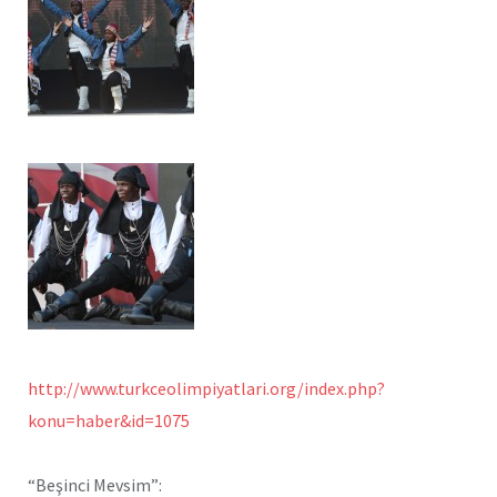
http://www.turkceolimpiyatlari.org/index.php?
konu=haber&id=1075
“Beşinci Mevsim”: