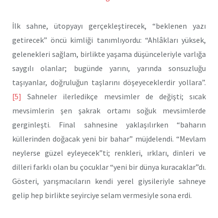
İlk sahne, ütopyayı gerçekleştirecek, “beklenen yazı
getirecek” öncü kimliği tanımlıyordu: “Ahlâkları yüksek,
gelenekleri sağlam, birlikte yaşama düşünceleriyle varlığa
saygılı olanlar; bugünde yarını, yarında sonsuzluğu
taşıyanlar, doğruluğun taşlarını döşeyeceklerdir yollara”.
[5]
Sahneler ilerledikçe mevsimler de değişti; sıcak
mevsimlerin şen şakrak ortamı soğuk mevsimlerde
gerginleşti. Final sahnesine yaklaşılırken “baharın
küllerinden doğacak yeni bir bahar” müjdelendi. “Mevlam
neylerse güzel eyleyecek”ti; renkleri, ırkları, dinleri ve
dilleri farklı olan bu çocuklar “yeni bir dünya kuracaklar”dı.
Gösteri, yarışmacıların kendi yerel giysileriyle sahneye
gelip hep birlikte seyirciye selam vermesiyle sona erdi.