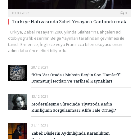
03.03.2022
0
Türkiye Hafızasında Zabel Yesayan’ı Canlandırmak
Türkiye, Zabel Yesayan’ı 2000 yılında Silahtar’ın Bahçeleri adlı
otobiyografik eserinin Belge Yayınları tarafından çevrilmesi ile
tanıdı. Ermenice, İngilizce veya Fransızca bilen okuyucu onun
adını daha önce elbet biliyordu.
28.12.2021
“Kim Var Orada / Muhsin Bey’in Son Hamlet’i”:
Dramaturji Notları ve Tarihsel Kaynakları
13.12.2021
Modernleşme Sürecinde Tiyatroda Kadın
Kimliğinin Sorgulanması: Afife Jale Örneği*
21.11.2021
Zabel: Düşlerin Aydınlığında Karanlıktan