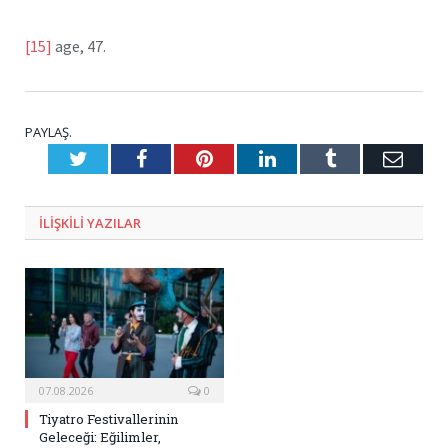
[15]
age, 47.
PAYLAŞ.
Twitter
Facebook
Pinterest
LinkedIn
Tumblr
E-
Posta
ILIŞKILI
YAZILAR
07.08.2026
0
Tiyatro Festivallerinin
Geleceği: Eğilimler,