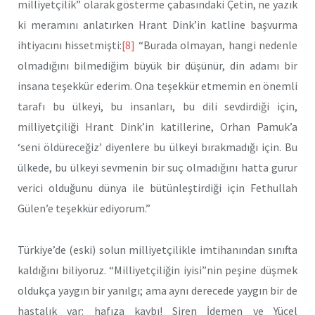
milliyetçilik” olarak gösterme çabasındaki Çetin, ne yazık
ki meramını anlatırken Hrant Dink’in katline başvurma
ihtiyacını hissetmişti:
[8]
“Burada olmayan, hangi nedenle
olmadığını bilmediğim büyük bir düşünür, din adamı bir
insana teşekkür ederim. Ona teşekkür etmemin en önemli
tarafı bu ülkeyi, bu insanları, bu dili sevdirdiği için,
milliyetçiliği Hrant Dink’in katillerine, Orhan Pamuk’a
‘seni öldüreceğiz’ diyenlere bu ülkeyi bırakmadığı için. Bu
ülkede, bu ülkeyi sevmenin bir suç olmadığını hatta gurur
verici olduğunu dünya ile bütünleştirdiği için Fethullah
Gülen’e teşekkür ediyorum.”
Türkiye’de (eski) solun milliyetçilikle imtihanından sınıfta
kaldığını biliyoruz. “Milliyetçiliğin iyisi”nin peşine düşmek
oldukça yaygın bir yanılgı; ama aynı derecede yaygın bir de
hastalık var: hafıza kaybı! Siren İdemen ve Yücel