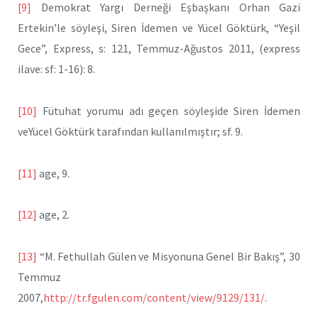
[9]
Demokrat Yargı Derneği Eşbaşkanı Orhan Gazi
Ertekin’le söyleşi, Siren İdemen ve Yücel Göktürk, “Yeşil
Gece”, Express, s: 121, Temmuz-Ağustos 2011, (express
ilave: sf: 1-16): 8.
[10]
Fütuhat yorumu adı geçen söyleşide Siren İdemen
veYücel Göktürk tarafından kullanılmıştır; sf. 9.
[11]
age, 9.
[12]
age, 2.
[13]
“M. Fethullah Gülen ve Misyonuna Genel Bir Bakış”, 30
Temmuz
2007,
http://tr.fgulen.com/content/view/9129/131/
.