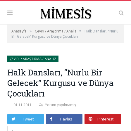
»
»
Anasayfa
Çeviri / Araştırma / Analiz
Halk Dansları, “Nurlu
Bir Gelecek” Kurgusu ve Dünya Çocukları
ÇEVIRI / ARAŞTIRMA / ANALIZ
Halk Dansları, “Nurlu Bir
Gelecek” Kurgusu ve Dünya
Çocukları
01.11.2011
Yorum yapılmamış
Tweet
Paylaş
Pinterest
+