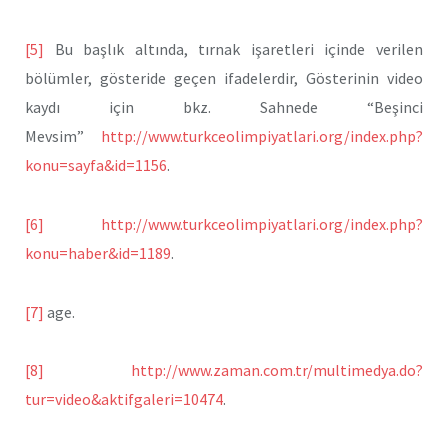
[5]
Bu başlık altında, tırnak işaretleri içinde verilen
bölümler, gösteride geçen ifadelerdir, Gösterinin video
kaydı için bkz. Sahnede “Beşinci
Mevsim”
http://www.turkceolimpiyatlari.org/index.php?
konu=sayfa&id=1156
.
[6]
http://www.turkceolimpiyatlari.org/index.php?
konu=haber&id=1189
.
[7]
age.
[8]
http://www.zaman.com.tr/multimedya.do?
tur=video&aktifgaleri=10474
.