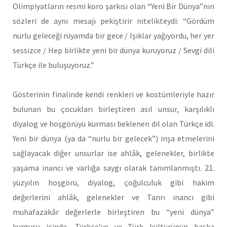
Olimpiyatların resmi koro şarkısı olan “Yeni Bir Dünya”nın
sözleri de aynı mesajı pekiştirir nitelikteydi: “Gördüm
nurlu geleceği rüyamda bir gece / Işıklar yağıyordu, her yer
sessizce / Hep birlikte yeni bir dünya kuruyoruz / Sevgi dili
Türkçe ile buluşuyoruz.”
Gösterinin finalinde kendi renkleri ve kostümleriyle hazır
bulunan bu çocukları birleştiren asıl unsur, karşılıklı
diyalog ve hoşgörüyü kurması beklenen dil olan Türkçe idi.
Yeni bir dünya (ya da “nurlu bir gelecek”) inşa etmelerini
sağlayacak diğer unsurlar ise ahlâk, gelenekler, birlikte
yaşama inancı ve varlığa saygı olarak tanımlanmıştı. 21.
yüzyılın hoşgörü, diyalog, çoğulculuk gibi hakim
değerlerini ahlâk, gelenekler ve Tanrı inancı gibi
muhafazakâr değerlerle birleştiren bu “yeni dünya”
kurgusu içinde, Türkçe’ye ve Türk kültürünün başka