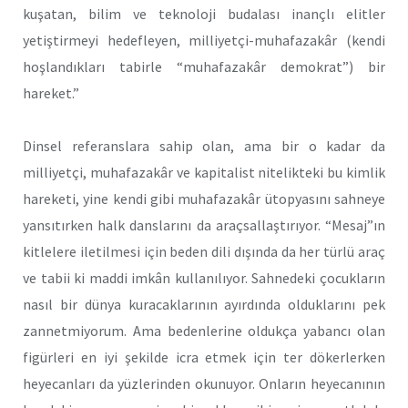
kuşatan, bilim ve teknoloji budalası inançlı elitler
yetiştirmeyi hedefleyen, milliyetçi-muhafazakâr (kendi
hoşlandıkları tabirle “muhafazakâr demokrat”) bir
hareket.”
Dinsel referanslara sahip olan, ama bir o kadar da
milliyetçi, muhafazakâr ve kapitalist nitelikteki bu kimlik
hareketi, yine kendi gibi muhafazakâr ütopyasını sahneye
yansıtırken halk danslarını da araçsallaştırıyor. “Mesaj”ın
kitlelere iletilmesi için beden dili dışında da her türlü araç
ve tabii ki maddi imkân kullanılıyor. Sahnedeki çocukların
nasıl bir dünya kuracaklarının ayırdında olduklarını pek
zannetmiyorum. Ama bedenlerine oldukça yabancı olan
figürleri en iyi şekilde icra etmek için ter dökerlerken
heyecanları da yüzlerinden okunuyor. Onların heyecanının