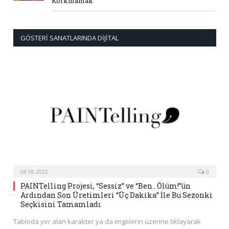
Korkmamak
GÖSTERI SANATLARINDA DIJITAL
08.08.2022
0
PAINTelling Projesi, “Sessiz” ve “Ben.. Ölüm!”ün
Ardından Son Üretimleri “Üç Dakika” İle Bu Sezonki
Seçkisini Tamamladı
Tabloda yer alan karakter ya da imgelerin üzerine tıklayarak