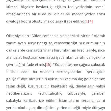
küresel ölçekte başlattığı eğitim faaliyetlerinin temel
amaçlarından birisi de bu dinler ve medeniyetler arası
diyaloğa köprü oluşturmak olarak ifade ediliyor.
[14]
Olimpiyatları “Gülen cemaatinin en parıltılı vitrini” olarak
tanımlayan Derya Bengi ise, cemaatin eğitim kurumlarının
o ülkelerde cemaatçi finans kurumlarının kredileriyle, nice
alanda at koşturan cemaatçi işadamları tarafından çekilip
çevrildiğini ifade etmiş
[15]
: “Küreselleşme çağına çabucak
intibak eden bu Anadolu sermayedarları “şeriatçılar
geliyor” diye nicelerinin uykusunu kaçırsa da; gelen şeriat
falan değil, kusursuz bir kapitalist ağ, dindarların vahşi
neoliberalizmi. Fethullahçılık, cübbesiyle, çember
sakalıyla karikatürize edilen İslamcıların tersine, cami
yerine okul açan, din eğitimi yerine dil eğitimiyle dünyayı