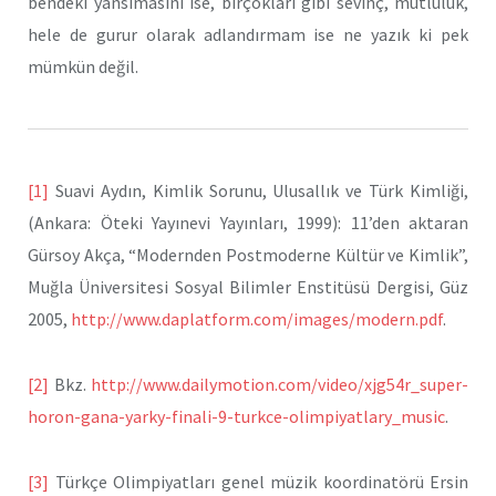
bendeki yansımasını ise, birçokları gibi sevinç, mutluluk,
hele de gurur olarak adlandırmam ise ne yazık ki pek
mümkün değil.
[1]
Suavi Aydın, Kimlik Sorunu, Ulusallık ve Türk Kimliği,
(Ankara: Öteki Yayınevi Yayınları, 1999): 11’den aktaran
Gürsoy Akça, “Modernden Postmoderne Kültür ve Kimlik”,
Muğla Üniversitesi Sosyal Bilimler Enstitüsü Dergisi, Güz
2005,
http://www.daplatform.com/images/modern.pdf
.
[2]
Bkz.
http://www.dailymotion.com/video/xjg54r_super-
horon-gana-yarky-finali-9-turkce-olimpiyatlary_music
.
[3]
Türkçe Olimpiyatları genel müzik koordinatörü Ersin