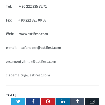
Tel: + 90 222 335 72 71
Fax: + 90 222 325 00 56
Web: www.estifest.com
e-mail: safakozen@estifest.com
ercumentyilmaz@estifest.com
cigdemaltug@estifest.com
PAYLAŞ.
Twitter
Facebook
Pinterest
LinkedIn
Tumblr
E-