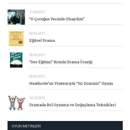
11.04.2011
“O Çocuğun Yerinde Olsaydım”
08.04.2011
Eğitsel Drama
08.04.2011
“Ses Eğitimi” Konulu Drama Örneği
08.04.2011
Heathcote’un Yöntemiyle “Sir Dominic” Oyunu
16.12.2010
Dramada Rol Oynama ve Doğaçlama Teknikleri
OYUN METINLERI