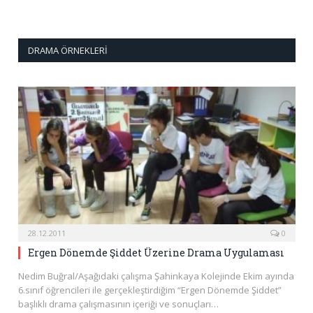
DRAMA ÖRNEKLERI
28.12.2011
0
Ergen Dönemde Şiddet Üzerine Drama Uygulaması
Nedim Buğral/Aşağıdaki çalışma Şahinkaya Kolejinde Ekim ayında
6.sınıf öğrencileri ile gerçekleştirdiğim “Ergen Dönemde Şiddet”
başlıklı drama çalışmasının içeriği ve sonuçları…