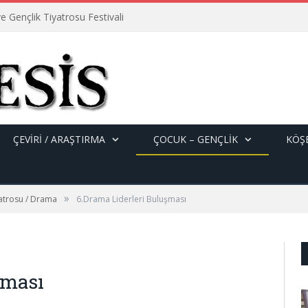
e Gençlik Tiyatrosu Festivali
ÇEVİRİ / ARAŞTIRMA
ÇOCUK – GENÇLIK
KÖŞE
»
yatrosu / Drama
6.Drama Liderleri Buluşması
şması