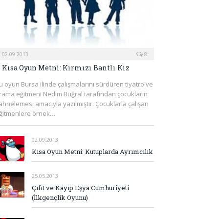
02.09.2013
8
Kısa Oyun Metni: Kırmızı Bantlı Kız
u oyun Bursa ilinde çalışmalarını sürdüren tiyatro ve
rama eğitmeni Nedim Buğral tarafından çocukların
ahnelemesi amacıyla yazılmıştır. Çocuklarla çalışan
ğitmenlere örnek…
02.09.2013
Kısa Oyun Metni: Kutuplarda Ayrımcılık
25.05.2013
Çıfıt ve Kayıp Eşya Cumhuriyeti
(İlkgençlik Oyunu)