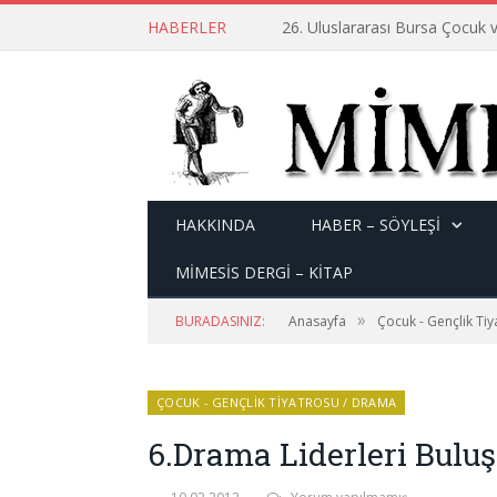
HABERLER
26. Uluslararası Bursa Çocuk v
HAKKINDA
HABER – SÖYLEŞI
MİMESİS DERGİ – KİTAP
»
BURADASINIZ:
Anasayfa
Çocuk - Gençlik Ti
ÇOCUK - GENÇLIK TIYATROSU / DRAMA
6.Drama Liderleri Bulu