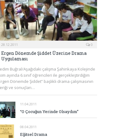
28.12.2011
0
Ergen Dönemde Şiddet Üzerine Drama
Uygulaması
edim Buğral/Aşağıdaki çalışma Şahinkaya Kolejinde
kim ayında 6.sınıf öğrencileri ile gerçekleştirdiğim
Ergen Dönemde Şiddet” başlıklı drama çalışmasının
çeriği ve sonuçları…
11.04.2011
“O Çocuğun Yerinde Olsaydım”
08.04.2011
Eğitsel Drama