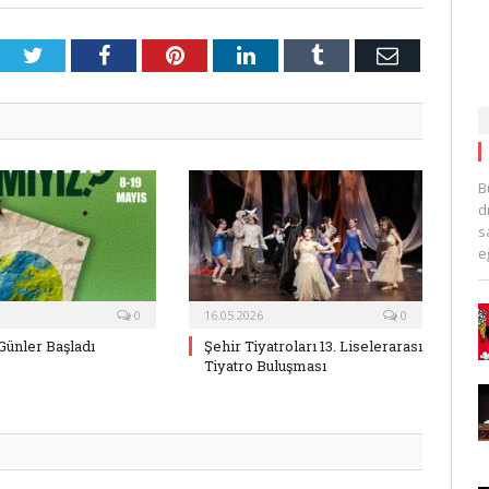
Twitter
Facebook
Pinterest
LinkedIn
Tumblr
E-
Posta
B
d
s
e
0
16.05.2026
0
Günler Başladı
Şehir Tiyatroları 13. Liselerarası
Tiyatro Buluşması