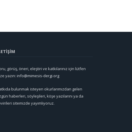
LETİŞİM
ru, görüş, öneri, eleştiri ve katkılarınız için lütfen
ize yazın:
info@mimesis-dergi.org
atkıda bulunmak isteyen okurlarımızdan gelen
zgün haberleri, söyleşileri, köşe yazılarını ya da
evirileri sitemizde yayımlıyoruz.