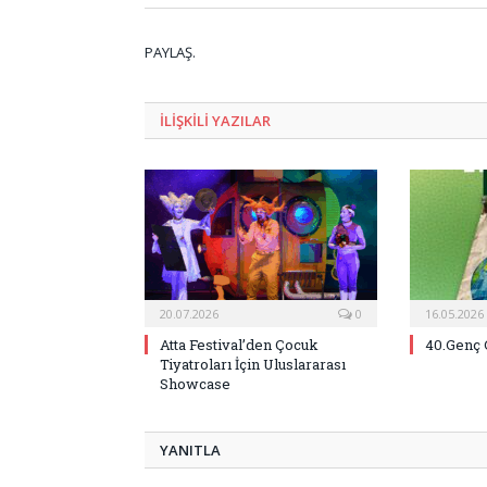
PAYLAŞ.
ILIŞKILI
YAZILAR
20.07.2026
0
16.05.2026
Atta Festival’den Çocuk
40.Genç 
Tiyatroları İçin Uluslararası
Showcase
YANITLA