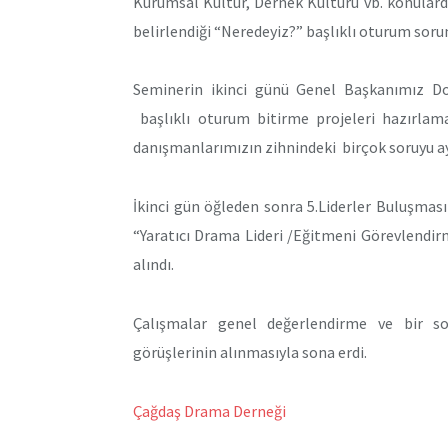
Kurumsal Kültür, Dernek Kültürü vb. konulard
belirlendiği “Neredeyiz?” başlıklı oturum sor
Seminerin ikinci günü Genel Başkanımız Do
başlıklı oturum bitirme projeleri hazırlam
danışmanlarımızın zihnindeki birçok soruyu ay
İkinci gün öğleden sonra 5.Liderler Buluşmasın
“Yaratıcı Drama Lideri /Eğitmeni Görevlendir
alındı.
Çalışmalar genel değerlendirme ve bir so
görüşlerinin alınmasıyla sona erdi.
Çağdaş Drama Derneği