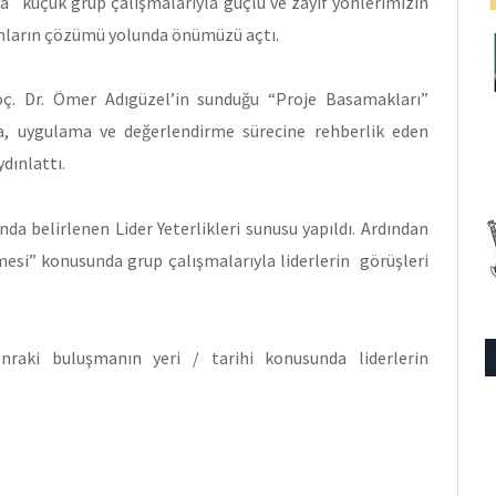
a küçük grup çalışmalarıyla güçlü ve zayıf yönlerimizin
unların çözümü yolunda önümüzü açtı.
ç. Dr. Ömer Adıgüzel’in sunduğu “Proje Basamakları”
a, uygulama ve değerlendirme sürecine rehberlik eden
dınlattı.
da belirlenen Lider Yeterlikleri sunusu yapıldı. Ardından
mesi” konusunda grup çalışmalarıyla liderlerin görüşleri
nraki buluşmanın yeri / tarihi konusunda liderlerin