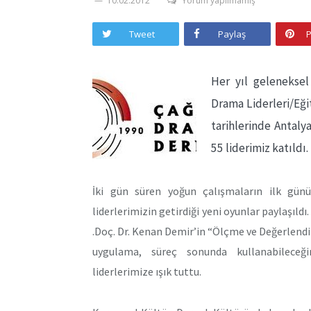
10.02.2012
Yorum yapılmamış
Tweet
Paylaş
P
Her yıl gelenekse
Drama Liderleri/Eği
tarihlerinde Antaly
55 liderimiz katıldı.
İki gün süren yoğun çalışmaların ilk gün
liderlerimizin getirdiği yeni oyunlar paylaşıld
.Doç. Dr. Kenan Demir’in “Ölçme ve Değerlendi
uygulama, süreç sonunda kullanabileceği
liderlerimize ışık tuttu.