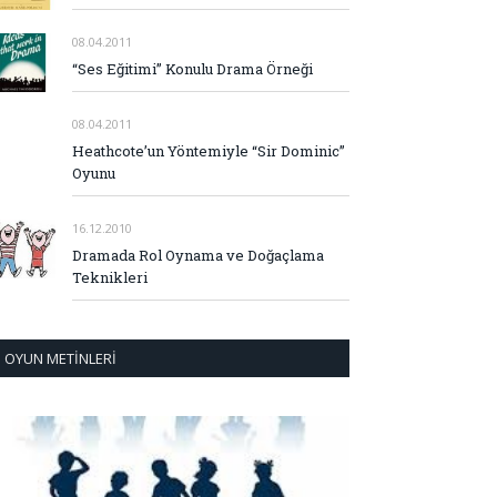
08.04.2011
“Ses Eğitimi” Konulu Drama Örneği
08.04.2011
Heathcote’un Yöntemiyle “Sir Dominic”
Oyunu
16.12.2010
Dramada Rol Oynama ve Doğaçlama
Teknikleri
OYUN METINLERI