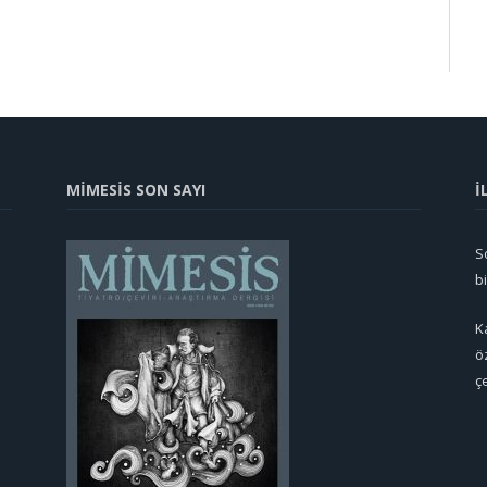
MİMESİS SON SAYI
İ
So
b
K
ö
ç