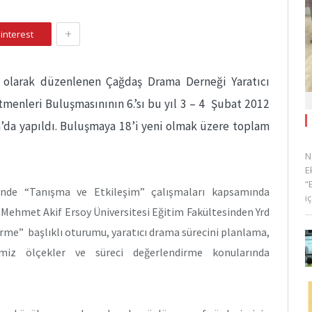
+
interest
l olarak düzenlenen Çağdaş Drama Derneği Yaratıcı
tmenleri Buluşmasınının 6.’sı bu yıl 3 – 4 Şubat 2012
a’da yapıldı. Buluşmaya 18’i yeni olmak üzere toplam
N
E
“
ünde “Tanışma ve Etkileşim” çalışmaları kapsamında
i
ı. Mehmet Akif Ersoy Üniversitesi Eğitim Fakültesinden Yrd
rme” başlıklı oturumu, yaratıcı drama sürecini planlama,
miz ölçekler ve süreci değerlendirme konularında