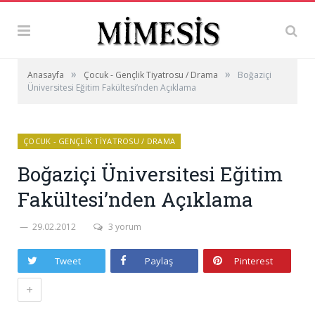
»
»
Anasayfa
Çocuk - Gençlik Tiyatrosu / Drama
Boğaziçi
Üniversitesi Eğitim Fakültesi’nden Açıklama
ÇOCUK - GENÇLIK TIYATROSU / DRAMA
Boğaziçi Üniversitesi Eğitim
Fakültesi’nden Açıklama
29.02.2012
3 yorum
Tweet
Paylaş
Pinterest
+