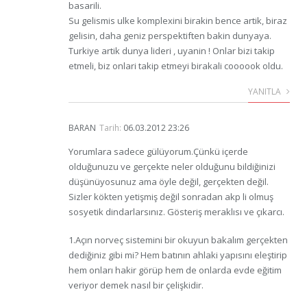
basarili.
Su gelismis ulke komplexini birakin bence artik, biraz
gelisin, daha geniz perspektiften bakin dunyaya.
Turkiye artik dunya lideri , uyanin ! Onlar bizi takip
etmeli, biz onlari takip etmeyi birakali coooook oldu.
YANITLA
BARAN
Tarih:
06.03.2012 23:26
Yorumlara sadece gülüyorum.Çünkü içerde
olduğunuzu ve gerçekte neler olduğunu bildiğinizi
düşünüyosunuz ama öyle değil, gerçekten değil.
Sizler kökten yetişmiş değil sonradan akp li olmuş
sosyetik dindarlarsınız. Gösteriş meraklısı ve çıkarcı.
1.Açın norveç sistemini bir okuyun bakalım gerçekten
dediğiniz gibi mi? Hem batının ahlaki yapısını eleştirip
hem onları hakir görüp hem de onlarda evde eğitim
veriyor demek nasıl bir çelişkidir.