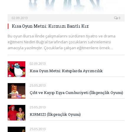
02.09.2013
8
Kısa Oyun Metni: Kırmızı Bantlı Kız
Bu oyun Bursa ilinde çalışmalarını sürdüren tiyatro ve drama
eğitmeni Nedim Buğral tarafından çocukların sahnelemesi
amacıyla yazılmıştır. Çocuklarla çalışan eğitmenlere örnek…
02.09.2013
Kısa Oyun Metni: Kutuplarda Ayrımcılık
25.05.2013
Çıfıt ve Kayıp Eşya Cumhuriyeti (İlkgençlik Oyunu)
25.05.2013
KIRMIZI (İlkgençlik Oyunu)
25.05.2013