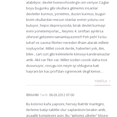
alabiliyor, devlet homeschooling’e izin veriyor.Caglar
boyu bugunku gibi okullara gitmemis insanlar
devletler kurmus, yonetmis, duzen kurmus, bugun
bizim okullardan mezun olanlar evinin yolunu zor
buluyor, hepsi depresyonda, birak devlet kurmayi
evini yonetemiyorlar,,, Neymis 4. siniftan ayrilirsa
zihinsel gelisimini tamamlayazmis!!! Peh peh! Ya bu
tuhaf ve sacma fikirleri nereden ilham alarak millete
soyluyorlar. Millet coook ilerde, haberleri yok, ilim,
bilim , cart curt gibi kelimelerle kimseyi kandiramazlar
artik. Akil var fikir var. Millet sizden coook daha ince
dusunuyor, cocugu icin neyin iyi olduguna bati
hayrani bir kac prof’dan ogrenecek degil kimse…
YANITLA
IBRAHIM
Tarih:
06.03.2012 07:00
Bu kolonici kafa yapisini, hersey Bati’dir mantigini,
ilerleme batiyi taklitle olur saplantisini birakin artik,
asagilik komplexini asin, Bu “gelismis ulkeler” klisesi