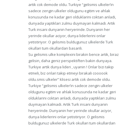
artik cok demode oldu. Turkiye “gelismis ulkeler’in
sadece zengin ulkeler oldugunu egitim ve ahlak
konusunda ne kadar geri olduklarini coktan anladi,
dunyada yaptiklari zulmu duymayan kalmadi. Artik
Turk insani dunyanin heryerinde. Dunyanin her
yerinde okullar aciyor, dunya liderlerini onlar
yetistiriyor. O gelismis buldugunuz ulkelerde Turk
okullari tum okullardan basarili.
Su gelismis ulke komplexini birakin bence artik, biraz
gelisin, daha geniz perspektiften bakin dunyaya.
Turkiye artik dunya lideri , uyanin ! Onlar bizi takip
etmeli, biz onlari takip etmeyi birakali coooook
oldu.smis ulkeler” klisesi artik cok demode oldu.
Turkiye “gelismis ulkeler’in sadece zengin ulkeler
oldugunu egitim ve ahlak konusunda ne kadar geri
olduklarini coktan anladi, dunyada yaptiklari zulmu
duymayan kalmadi. Artik Turk insani dunyanin
heryerinde. Dunyanin her yerinde okullar aciyor,
dunya liderlerini onlar yetistiriyor. O gelismis
buldugunuz ulkelerde Turk okullari tum okullardan