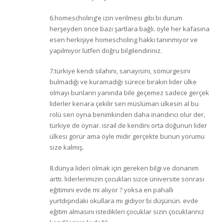
6.homescholing’e izin verilmesi gibi bi durum
herşeyden önce bazı şartlara bağlı. öyle her kafasına
esen herkişiye homescholing hakkı tanınmıyor ve
yapılmıyor lütfen doğru bilgilendiriniz.
7.türkiye kendi silahını, sanayisini, sömürgesini
bulmadığı ve kuramadığı sürece bırakın lider ülke
olmayı bunların yanında bile geçemez sadece gerçek
liderler kenara çekilir sen müslüman ülkesin al bu
rolü sen oyna benimkinden daha inandırıcı olur der,
türkiye de oynar. israil de kendini orta doğunun lider
ülkesi görür ama öyle midir gerçekte bunun yorumu
size kalmış.
8.dünya lideri olmak için gereken bilgi ve donanım
arttı. liderlerimizin çocukları sizce üniversite sonrası
eğitimini evde mi alıyor ? yoksa en pahallı
yurtdışındaki okullara mı gidiyor bi düşünün. evde
eğitim almasını istedikleri çocuklar sizin çocuklarınız