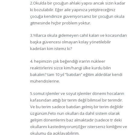
2.Okulda bir çocuğun ahlaki yapısı ancak sizin kadar
ki bozulabilir. Eğer aile yapınıza yetiştireceğiniz
çocuğa kendinize güveniyorsanız bir çocuğun okula
gitmesinde hiçbir problem yoktur.
3.Yıllarca okula gidemeyen cahil kalan ve kocasından
başka güvencesi olmayan kolay yönetilebilir
kadınları kim istemz ki?
4. hepimizin çok beğendiği iran’ın nükleer
reaktörlerini sizce kim/hangi ülke kurdu bilin
bakalım? tam 10 yıl ”batıdan” eğitim aldırdılar kendi
mühendislerine.
5.somut işlemler ve soyut işlemler dönemi hocaların
kafasından attığı bir terim değil bilimsel bir terimdir.
Ve bu terim sadece batıdan gelmiş bir terim değildir
üzgünüm.Feto nun okulları da dahil sistem olarak
gelişim dönemlerini baz almaktadır (sadece tr deki
okullarını kastedmiyorum).Eğer isterseniz kimliğimi ve
okulumu da açıklayabilirim.