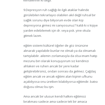
kendilerinin ki değil.
9.Depresyon ruh sağlığı ile ilgili ataklar halinde
görülebilen tekrarlayıcı olabilen akıl değil ruhsal bir
sağlık sorunu diye biliyorum evde olan kişi
depresyona girmez mi sanıyosunuz? kaldı ki o kişiye
yardım edebilemek için dr. veya psk. yine okula
gitmek lazım.
eğitim sistemi kültürel öğeler de göz önününe
alınarak yapılabilir.bunlar ne olmalı ya da olmamalı
tartışılabilir. ailemin zorlamasıyla da olsa imam hatip
mezunu biri olarak konuşuyorum siz kendinizi
ahlaken ve ruhen ancak bir yere kadar
geliştirebilirsiniz, ondan sonrası da gelmez. Çağdaş
eğitim ancak ve ancak eğitimi alan kişinin ufkunu
açabiliyosa onu üretken kılabiliyorsa eğitimdir. batısı
doğusu olmaz bu işin.
Ama ancak bir ulusun kendi halkını eğitimsiz
bırakması sadece ama sadece tek bir amaca