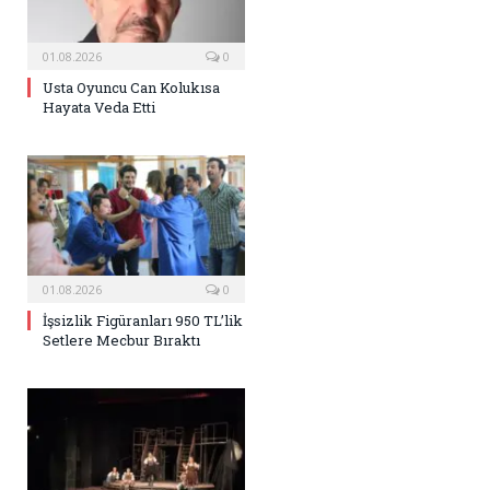
01.08.2026
0
Usta Oyuncu Can Kolukısa
Hayata Veda Etti
01.08.2026
0
İşsizlik Figüranları 950 TL’lik
Setlere Mecbur Bıraktı