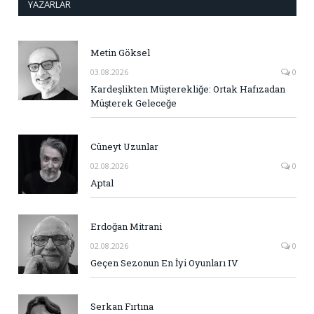
YAZARLAR
Metin Göksel
03.08.2026
0
Kardeşlikten Müşterekliğe: Ortak Hafızadan
Müşterek Geleceğe
Cüneyt Uzunlar
02.08.2026
0
Aptal
Erdoğan Mitrani
02.08.2026
0
Geçen Sezonun En İyi Oyunları IV
Serkan Fırtına