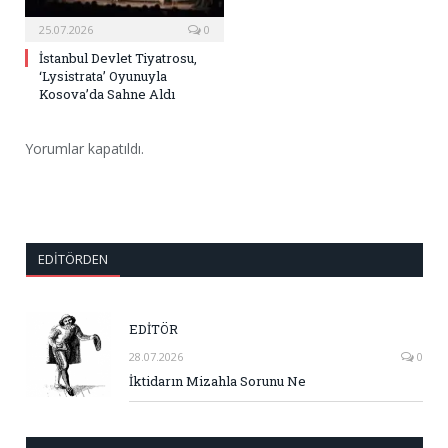
25.07.2026
0
İstanbul Devlet Tiyatrosu,
‘Lysistrata’ Oyunuyla
Kosova’da Sahne Aldı
Yorumlar kapatıldı.
EDITÖRDEN
EDİTÖR
28.07.2026
0
İktidarın Mizahla Sorunu Ne