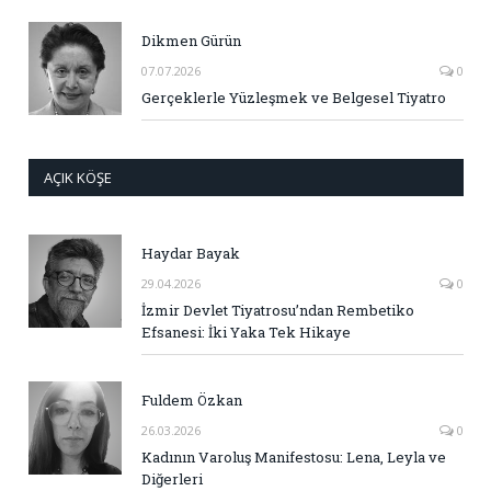
Dikmen Gürün
07.07.2026
0
Gerçeklerle Yüzleşmek ve Belgesel Tiyatro
AÇIK KÖŞE
Haydar Bayak
29.04.2026
0
İzmir Devlet Tiyatrosu’ndan Rembetiko
Efsanesi: İki Yaka Tek Hikaye
Fuldem Özkan
26.03.2026
0
Kadının Varoluş Manifestosu: Lena, Leyla ve
Diğerleri