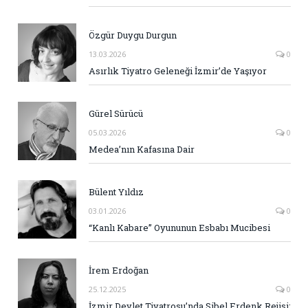
Özgür Duygu Durgun
13.03.2026
0
Asırlık Tiyatro Geleneği İzmir’de Yaşıyor
Gürel Sürücü
05.03.2026
0
Medea’nın Kafasına Dair
Bülent Yıldız
03.01.2026
0
“Kanlı Kabare” Oyununun Esbabı Mucibesi
İrem Erdoğan
25.12.2025
0
İzmir Devlet Tiyatrosu’nda Sibel Erdenk Rejisi: