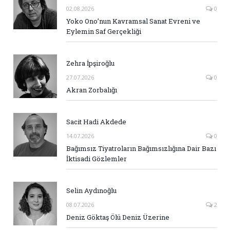
02.08.2026
0
Yoko Ono’nun Kavramsal Sanat Evreni ve
Eylemin Saf Gerçekliği
Zehra İpşiroğlu
27.07.2026
0
Akran Zorbalığı
Sacit Hadi Akdede
14.07.2026
0
Bağımsız Tiyatroların Bağımsızlığına Dair Bazı
İktisadi Gözlemler
Selin Aydınoğlu
08.07.2026
2
Deniz Göktaş Ölü Deniz Üzerine