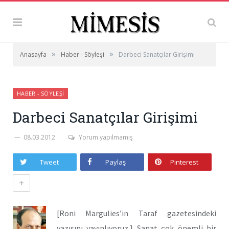
»
»
Anasayfa
Haber - Söyleşi
Darbeci Sanatçılar Girişimi
HABER - SÖYLEŞI
Darbeci Sanatçılar Girişimi
08.03.2012
Yorum yapılmamış
Tweet
Paylaş
Pinterest
+
[Roni Margulies’in Taraf gazetesindeki
yazısını yayınlıyoruz.] Sanat çok önemli bir