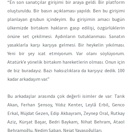
“En son sanatçılar girişimi bir araya geldi. Bir platform
oluşturuldu. Bir basın açıklaması yapıldı. Ben bu girişimi
planlayan grubun içindeyim. Bu girişimin amacı bugün
ülkemizde birtakım hakların gasp edilişi, özgürlüklerin
önüne set çekilmesi. Aydınların tutuklanması. Sanatın
yasaklarla karşı karşıya gelmesi. Bir heykelin yıkılması.
Yeni bir şey icat etmiyorum. Var olanı söylüyorum.
Atatürk’e yönelik birtakım hareketlerin olması. Onun için
de biz buradayız. Bazı haksızlıklara da karşıyız dedik. 100
kadar arkadaşım var.”
Bu arkadaşlar arasında çok değerli isimler de var: Tarık
Akan, Ferhan Şensoy, Yıldız Kenter, Leylâ Erbil, Genco
Erkal, Müjdat Gezen, Edip Akbayram, Zeynep Oral, Rutkay
Aziz, Kürşat Başar, Bedri Baykam, Nihat Behram, Ataol
Behramoğlu, Nedim Saban, Nejat Yavaşoğulları.