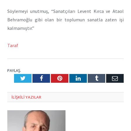
Söylemeyi unutmuş, “Sanatçıları Levent Kırca ve Ataol
Behramoğlu gibi olan bir toplumun sanatla zaten işi
kalmamıştır.”
Taraf
PAYLAŞ.
Twitter
Facebook
Pinterest
LinkedIn
Tumblr
E-
Posta
ILIŞKILI
YAZILAR