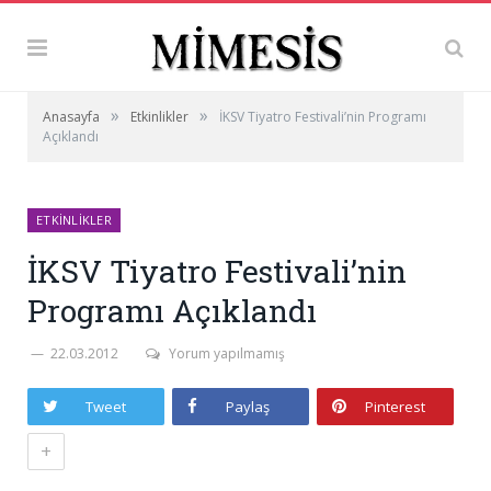
»
»
Anasayfa
Etkinlikler
İKSV Tiyatro Festivali’nin Programı
Açıklandı
ETKINLIKLER
İKSV Tiyatro Festivali’nin
Programı Açıklandı
22.03.2012
Yorum yapılmamış
Tweet
Paylaş
Pinterest
+