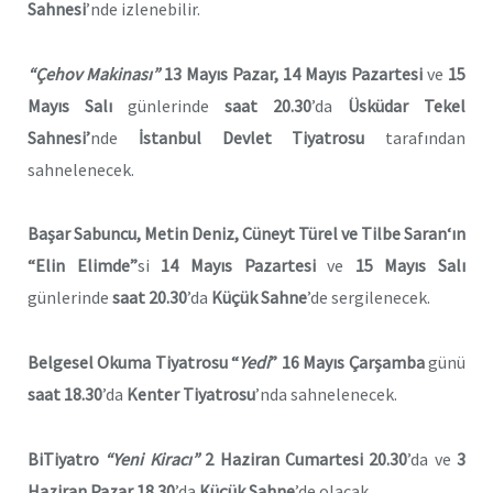
Sahnesi
’nde izlenebilir.
“
Çehov Makinası”
13 Mayıs Pazar, 14 Mayıs Pazartesi
ve
15
Mayıs Salı
günlerinde
saat 20.30
’da
Üsküdar Tekel
Sahnesi’
nde
İstanbul Devlet Tiyatrosu
tarafından
sahnelenecek.
Başar Sabuncu, Metin Deniz,
Cüneyt Türel
ve
Tilbe Saran
‘ın
“Elin Elimde”
si
14 Mayıs Pazartesi
ve
15 Mayıs Salı
günlerinde
saat 20.30
’da
Küçük Sahne
’de sergilenecek.
Belgesel Okuma Tiyatrosu “
Yedi
”
16 Mayıs Çarşamba
günü
saat 18.30
’da
Kenter Tiyatrosu
’nda sahnelenecek.
BiTiyatro
“Yeni Kiracı”
2 Haziran Cumartesi
20.30
’da ve
3
Haziran Pazar
18.30
’da
Küçük Sahne
’de olacak.