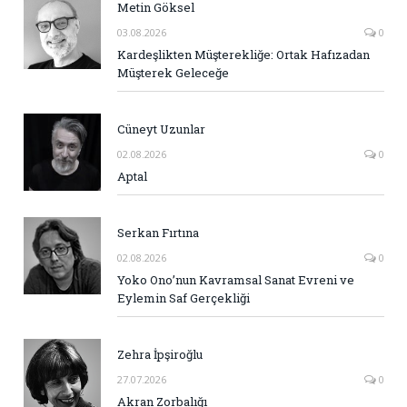
Metin Göksel
03.08.2026
0
Kardeşlikten Müşterekliğe: Ortak Hafızadan
Müşterek Geleceğe
Cüneyt Uzunlar
02.08.2026
0
Aptal
Serkan Fırtına
02.08.2026
0
Yoko Ono’nun Kavramsal Sanat Evreni ve
Eylemin Saf Gerçekliği
Zehra İpşiroğlu
27.07.2026
0
Akran Zorbalığı