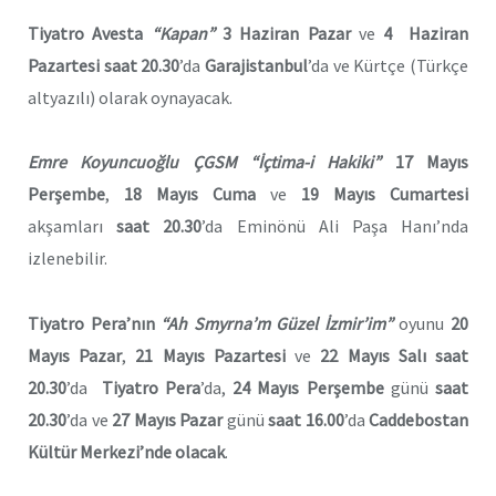
Tiyatro Avesta
“Kapan”
3 Haziran Pazar
ve
4 Haziran
Pazartesi
saat 20.30
’da
Garajistanbul
’da ve Kürtçe (Türkçe
altyazılı) olarak oynayacak.
Emre Koyuncuoğlu ÇGSM
“İçtima-i Hakiki”
17 Mayıs
Perşembe
,
18 Mayıs Cuma
ve
19 Mayıs Cumartesi
akşamları
saat 20.30
’da Eminönü Ali Paşa Hanı’nda
izlenebilir.
Tiyatro Pera’nın
“Ah Smyrna’m Güzel İzmir’im”
oyunu
20
Mayıs Pazar
,
21 Mayıs Pazartesi
ve
22 Mayıs Salı
saat
20.30
’da
Tiyatro Pera
’da,
24 Mayıs Perşembe
günü
saat
20.30
’da ve
27 Mayıs Pazar
günü
saat 16.00
’da
Caddebostan
Kültür Merkezi’
nde
olacak
.