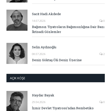
Sacit Hadi Akdede
14.07.2026
0
Bağımsız Tiyatroların Bağımsızlığına Dair Bazı
İktisadi Gözlemler
Selin Aydınoğlu
08.07.2026
2
Deniz Göktaş Ölü Deniz Üzerine
AÇIK KÖŞE
Haydar Bayak
29.04.2026
0
İzmir Devlet Tiyatrosu’ndan Rembetiko