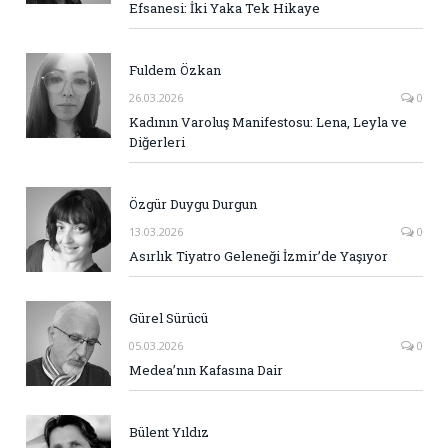
Efsanesi: İki Yaka Tek Hikaye
Fuldem Özkan
26.03.2026
0
Kadının Varoluş Manifestosu: Lena, Leyla ve
Diğerleri
Özgür Duygu Durgun
13.03.2026
0
Asırlık Tiyatro Geleneği İzmir’de Yaşıyor
Gürel Sürücü
05.03.2026
0
Medea’nın Kafasına Dair
Bülent Yıldız