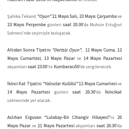
Şahika Tekand
“Oyun”
21 Mayıs Salı
,
23 Mayıs Çarşamba
ve
23 Mayıs Perşembe
günleri
saat 20.30
’da Muhsin Ertuğrul
Sahnesi’nde seyirciyle buluşacak.
Altıdan Sonra Tiyatro
“Dertsiz Oyun”
,
11 Mayıs Cuma
,
12
Mayıs Cumartesi
,
13 Mayıs Pazar
ve
14 Mayıs Pazartesi
akşamları
saat 23.00
’te
Kumbaracı50
’de sergilenecek.
İkinci Kat Tiyatro
“Yalnızlar Kulübü”
12 Mayıs Cumartesi
ve
14 Mayıs Pazartesi
günleri
saat 20.30
’da
İkincikat
sahnesinde yer alacak.
Aslıhan Erguvan
“Lulabay-Bir Cihangir Hikayesi”
ni
20
Mayıs Pazar
ve
21 Mayıs Pazartesi
akşamları
saat 20.30
’da