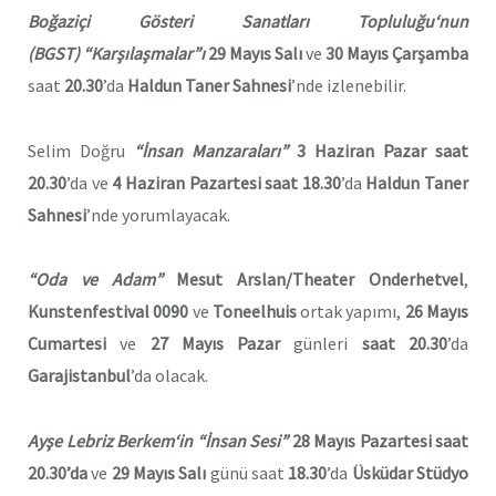
Boğaziçi Gösteri Sanatları Topluluğu
‘
nun
(BGST) “Karşılaşmalar”
ı
29 Mayıs Salı
ve
30 Mayıs Çarşamba
saat
20.30
’da
Haldun Taner Sahnesi
’nde izlenebilir.
Selim Doğru
“İnsan Manzaraları”
3 Haziran Pazar
saat
20.30
’da ve
4 Haziran Pazartesi
saat 18.30
’da
Haldun Taner
Sahnesi
’nde yorumlayacak.
“Oda ve Adam”
Mesut Arslan/Theater Onderhetvel
,
Kunstenfestival 0090
ve
Toneelhuis
ortak yapımı,
26 Mayıs
Cumartesi
ve
27 Mayıs Pazar
günleri
saat 20.30
’da
Garajistanbul
’da olacak.
Ayşe Lebriz Berkem
‘in
“İnsan Sesi”
28 Mayıs Pazartesi saat
20.30’da
ve
29 Mayıs Salı
günü saat
18.30
’da
Üsküdar Stüdyo