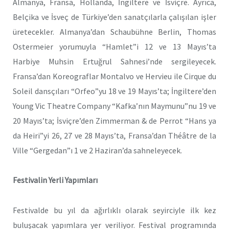
Almanya, Fransa, Hollanda, İngiltere ve İsviçre. Ayrıca,
Belçika ve İsveç de Türkiye’den sanatçılarla çalışılan işler
üretecekler. Almanya’dan Schaubühne Berlin, Thomas
Ostermeier yorumuyla “Hamlet”i 12 ve 13 Mayıs’ta
Harbiye Muhsin Ertuğrul Sahnesi’nde sergileyecek.
Fransa’dan Koreograflar Montalvo ve Hervieu ile Cirque du
Soleil dansçıları “Orfeo”yu 18 ve 19 Mayıs’ta; İngiltere’den
Young Vic Theatre Company “Kafka’nın Maymunu”nu 19 ve
20 Mayıs’ta; İsviçre’den Zimmerman & de Perrot “Hans ya
da Heiri”yi 26, 27 ve 28 Mayıs’ta, Fransa’dan Théâtre de la
Ville “Gergedan”ı 1 ve 2 Haziran’da sahneleyecek.
Festivalin Yerli Yapımları
Festivalde bu yıl da ağırlıklı olarak seyirciyle ilk kez
buluşacak yapımlara yer veriliyor. Festival programında