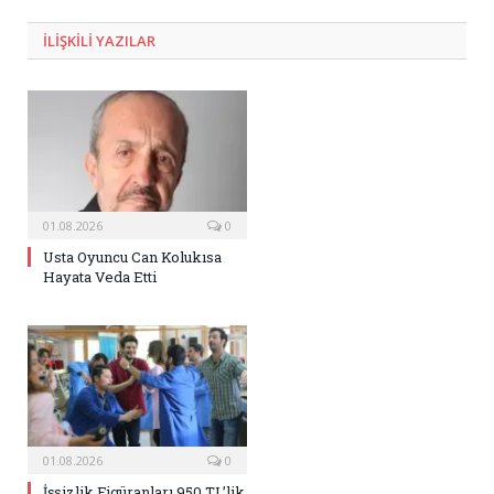
Posta
ILIŞKILI
YAZILAR
01.08.2026
0
Usta Oyuncu Can Kolukısa
Hayata Veda Etti
01.08.2026
0
İşsizlik Figüranları 950 TL’lik