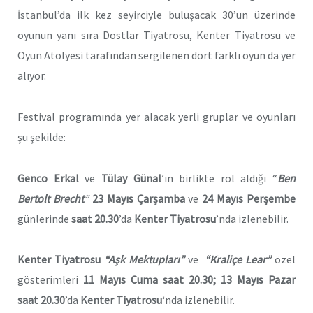
İstanbul’da ilk kez seyirciyle buluşacak 30’un üzerinde
oyunun yanı sıra Dostlar Tiyatrosu, Kenter Tiyatrosu ve
Oyun Atölyesi tarafından sergilenen dört farklı oyun da yer
alıyor.
Festival programında yer alacak yerli gruplar ve oyunları
şu şekilde:
Genco Erkal
ve
Tülay Günal
’ın birlikte rol aldığı “
Ben
Bertolt Brecht
”
23 Mayıs Çarşamba
ve
24 Mayıs Perşembe
günlerinde
saat 20.30
’da
Kenter Tiyatrosu
’nda izlenebilir.
Kenter Tiyatrosu
“Aşk Mektupları”
ve
“Kraliçe Lear”
özel
gösterimleri
11 Mayıs Cuma saat 20.30; 13 Mayıs Pazar
saat 20.30
’da
Kenter Tiyatrosu
‘nda izlenebilir.