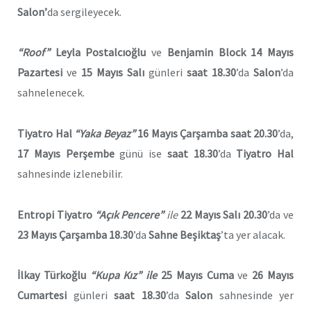
Salon’
da sergileyecek.
“Roof”
Leyla Postalcıoğlu
ve
Benjamin Block
14 Mayıs
Pazartesi
ve
15 Mayıs Salı
günleri
saat 18.30
’da
Salon
’da
sahnelenecek.
Tiyatro Hal
“Yaka Beyaz”
16 Mayıs Çarşamba saat 20.30
’da,
17 Mayıs Perşembe
günü ise
saat 18.30
’da
Tiyatro Hal
sahnesinde izlenebilir.
Entropi Tiyatro
“Açık Pencere”
ile
22 Mayıs Salı
20.30
’da ve
23 Mayıs Çarşamba
18.30
’da
Sahne Beşiktaş
’ta yer alacak.
İlkay Türkoğlu
“Kupa Kız”
ile
25
Mayıs Cuma
ve
26 Mayıs
Cumartesi
günleri
saat 18.30
’da
Salon
sahnesinde yer