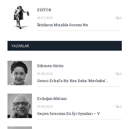
EDİTÖR
28.07.2026
0
İktidarın Mizahla Sorunu Ne
YAZARLAR
Dikmen Gürün
09.08.2026
0
Genco Erkal’a Bir Kez Daha ‘Merhaba’…
Erdoğan Mitrani
09.08.2026
0
Geçen Sezonun En İyi Oyunları – V