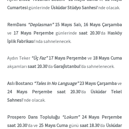
Cumartesi
günlerinde
Üsküdar Stüdyo Sanhesi
’nde olacak.
RemDans
“Deplasman”
15 Mayıs Salı
,
16 Mayıs Çarşamba
ve
17 Mayıs Perşembe
günlerinde
saat 20.30
’da
Hasköy
İplik Fabrikası
’nda sahnelenecek.
Aydın Teker
“Üç Faz”
17 Mayıs Perşembe
ve
18 Mayıs Cuma
akşamları
saat 20.30
’da
Garajİstanbul
’da sahnelenecek.
Aslı Bostancı
“Tales In No Language”
23 Mayıs Çarşamba
ve
24 Mayıs Perşembe
saat 20.30
’da
Üsküdar Tekel
Sahnesi
’nde olacak.
Prospero Dans Topluluğu
“Lokum”
24 Mayıs Perşembe
saat 20.30
’da ve
25 Mayıs Cuma
günü
saat 18.30
’da
Üsküdar