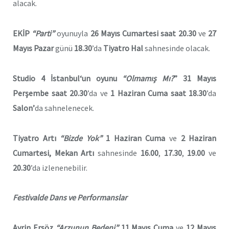
alacak.
EKİP
“Parti”
oyunuyla
26 Mayıs Cumartesi
saat 20.30
ve
27
Mayıs Pazar
günü
18.30
’da
Tiyatro Hal
sahnesinde olacak.
Studio 4 İstanbul
‘un oyunu
“Olmamış Mı?
”
31 Mayıs
Perşembe
saat 20.30
’da ve
1 Haziran Cuma
saat 18.30
’da
Salon’
da sahnelenecek.
Tiyatro Artı
“Bizde Yok”
1 Haziran Cuma
ve
2 Haziran
Cumartesi,
Mekan Artı
sahnesinde
16.00
,
17.30
,
19.00
ve
20.30
’da izlenenebilir.
Festivalde Dans ve Performanslar
Ayrin Ersöz
“
Arzunun Bedeni”
11
Mayıs Cuma
ve
12 Mayıs