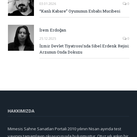
03.01.2026
0
“Kanlı Kabare” Oyununun Esbabı Mucibesi
İrem Erdoğan
25.12.2025
0
İzmir Devlet Tiyatrosu’nda Sibel Erdenk Rejisi:
Arzunun Onda Dokuzu
HAKKIMIZDA
Mimesis Sahne Sanatları Portali 2010 yılının Nisan ayında test
yayınını tamamlayıp okuyucusuyla buluşmuştur. Otuz yılı aşkın bir