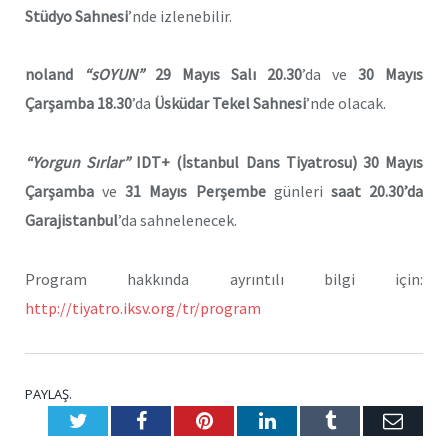
Stüdyo Sahnesi
’nde izlenebilir.
noland
“sOYUN”
29 Mayıs Salı
20.30
’da ve
30 Mayıs
Çarşamba
18.30
’da
Üsküdar Tekel Sahnesi
’nde olacak.
“Yorgun Sırlar”
IDT+
(İstanbul Dans Tiyatrosu)
30 Mayıs
Çarşamba
ve
31 Mayıs Perşembe
günleri
saat 20.30’da
Garajistanbul
’da sahnelenecek.
Program hakkında ayrıntılı bilgi için:
http://tiyatro.iksv.org/tr/program
PAYLAŞ.
Twitter
Facebook
Pinterest
LinkedIn
Tumblr
E-