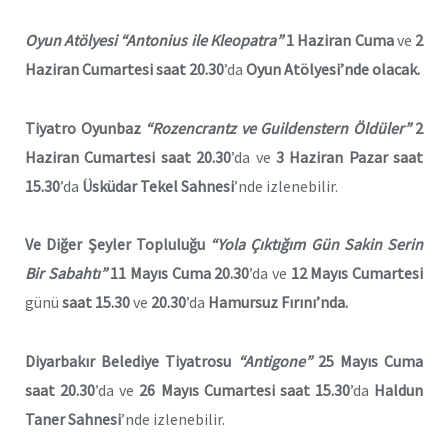
Oyun Atölyesi “Antonius ile Kleopatra”
1 Haziran Cuma
ve
2
Haziran Cumartesi
saat 20.30
’da
Oyun Atölyesi’
nde olacak.
Tiyatro Oyunbaz
“Rozencrantz ve Guildenstern Öldüler”
2
Haziran Cumartesi
saat 20.30
’da ve
3 Haziran Pazar saat
15.30
’da
Üsküdar Tekel Sahnesi
’nde izlenebilir.
Ve Diğer Şeyler Topluluğu
“Yola Çıktığım Gün Sakin Serin
Bir Sabahtı”
11 Mayıs Cuma
20.30
’da ve
12 Mayıs Cumartesi
günü
saat 15.30
ve
20.30
’da
Hamursuz Fırını’nda.
Diyarbakır Belediye Tiyatrosu
“Antigone”
25 Mayıs Cuma
saat 20.30
’da ve
26 Mayıs Cumartesi
saat 15.30
’da
Haldun
Taner Sahnesi
’nde izlenebilir.