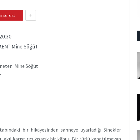
+
interest
20:30
KEN’ Mine Söğüt
neten: Mine Söğüt
n
itabındaki bir hikâyesinden sahneye uyarladığı Sinekler
cı, akıl karıştırıcı kısacık bir kâbus. Bir türlü kapatılmayan