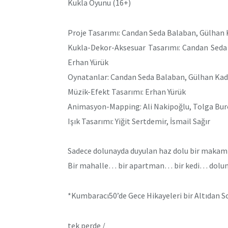
Kukla Oyunu (16+)
Proje Tasarımı: Candan Seda Balaban, Gülhan 
Kukla-Dekor-Aksesuar Tasarımı: Candan Seda B
Erhan Yürük
Oynatanlar: Candan Seda Balaban, Gülhan Kadi
Müzik-Efekt Tasarımı: Erhan Yürük
Animasyon-Mapping: Ali Nakipoğlu, Tolga Burç
Işık Tasarımı: Yiğit Sertdemir, İsmail Sağır
Sadece dolunayda duyulan haz dolu bir maka
Bir mahalle… bir apartman… bir kedi… dolun
*Kumbaracı50’de Gece Hikayeleri bir Altıdan So
tek perde /