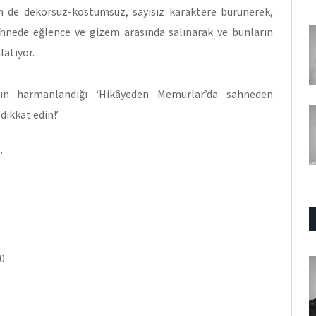
m de dekorsuz-kostümsüz, sayısız karaktere bürünerek,
ahnede eğlence ve gizem arasında salınarak ve bunların
latıyor.
ğının harmanlandığı ‘Hikâyeden Memurlar’da sahneden
ikkat edin!’
’
0