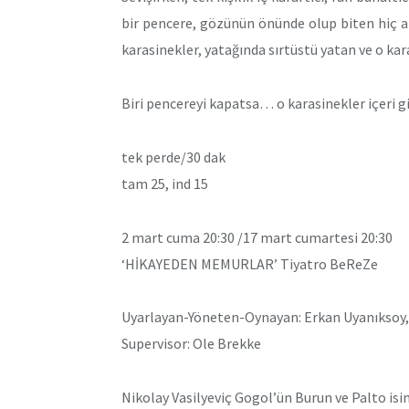
bir pencere, gözünün önünde olup biten hiç 
karasinekler, yatağında sırtüstü yatan ve o ka
Biri pencereyi kapatsa… o karasinekler içeri 
tek perde/30 dak
tam 25, ind 15
2 mart cuma 20:30 /17 mart cumartesi 20:30
‘HİKAYEDEN MEMURLAR’ Tiyatro BeReZe
Uyarlayan-Yöneten-Oynayan: Erkan Uyanıksoy,
Supervisor: Ole Brekke
Nikolay Vasilyeviç Gogol’ün Burun ve Palto isi