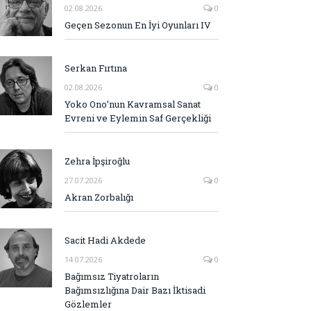
02.08.2026
0
Geçen Sezonun En İyi Oyunları IV
Serkan Fırtına
02.08.2026
0
Yoko Ono’nun Kavramsal Sanat
Evreni ve Eylemin Saf Gerçekliği
Zehra İpşiroğlu
27.07.2026
0
Akran Zorbalığı
Sacit Hadi Akdede
14.07.2026
0
Bağımsız Tiyatroların
Bağımsızlığına Dair Bazı İktisadi
Gözlemler