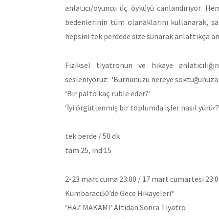
anlatıcı/oyuncu üç öyküyü canlandırıyor. He
bedenlerinin tüm olanaklarını kullanarak, s
hepsini tek perdede size sunarak anlattıkça an
Fiziksel tiyatronun ve hikaye anlatıcılı
sesleniyoruz: ‘Burnunuzu nereye soktuğunuza d
‘Bir palto kaç ruble eder?’
‘İyi örgütlenmiş bir toplumda işler nasıl yürür?
tek perde / 50 dk
tam 25, ind 15
2-23 mart cuma 23:00 / 17 mart cumartesi 23:0
Kumbaracı50’de Gece Hikayeleri*
‘HAZ MAKAMI’ Altıdan Sonra Tiyatro