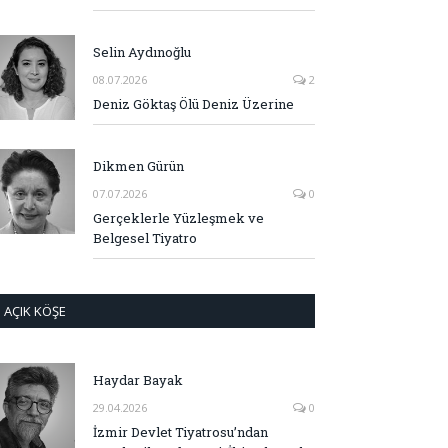
Selin Aydınoğlu
08.07.2026
2
Deniz Göktaş Ölü Deniz Üzerine
Dikmen Gürün
07.07.2026
0
Gerçeklerle Yüzleşmek ve
Belgesel Tiyatro
AÇIK KÖŞE
Haydar Bayak
29.04.2026
0
İzmir Devlet Tiyatrosu’ndan