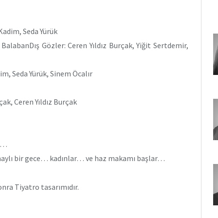
Kadim, Seda Yürük
alabanDış Gözler: Ceren Yıldız Burçak, Yiğit Sertdemir,
m, Seda Yürük, Sinem Öcalır
ak, Ceren Yıldız Burçak
m…
aylı bir gece… kadınlar… ve haz makamı başlar…
nra Tiyatro tasarımıdır.