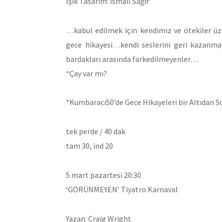
Işık Tasarım: İsmail Sağır
…kabul edilmek için kendimiz ve ötekiler ü
gece hikayesi…kendi seslerini geri kazanma
bardakları arasında farkedilmeyenler…
“Çay var mı?
*Kumbaracı50’de Gece Hikayeleri bir Altıdan So
tek perde / 40 dak
tam 30, ind 20
5 mart pazartesi 20:30
‘GÖRÜNMEYEN’ Tiyatro Karnaval
Yazan: Craig Wright