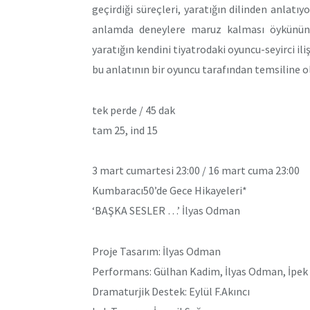
geçirdiği süreçleri, yaratığın dilinden anlatıy
anlamda deneylere maruz kalması öykünün o
yaratığın kendini tiyatrodaki oyuncu-seyirci ili
bu anlatının bir oyuncu tarafından temsiline o
tek perde / 45 dak
tam 25, ind 15
3 mart cumartesi 23:00 / 16 mart cuma 23:00
Kumbaracı50’de Gece Hikayeleri*
‘BAŞKA SESLER …’ İlyas Odman
Proje Tasarım: İlyas Odman
Performans: Gülhan Kadim, İlyas Odman, İpek
Dramaturjik Destek: Eylül F.Akıncı