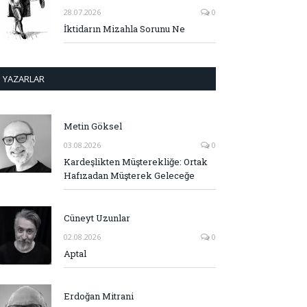
28.07.2026
0
İktidarın Mizahla Sorunu Ne
YAZARLAR
Metin Göksel
03.08.2026
0
Kardeşlikten Müşterekliğe: Ortak
Hafızadan Müşterek Geleceğe
Cüneyt Uzunlar
02.08.2026
0
Aptal
Erdoğan Mitrani