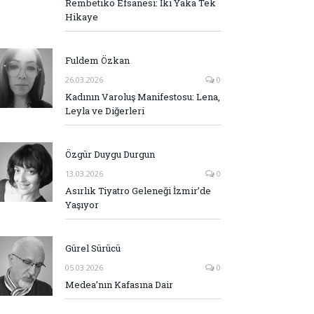
Rembetiko Efsanesi: İki Yaka Tek
Hikaye
Fuldem Özkan
26.03.2026
0
Kadının Varoluş Manifestosu: Lena,
Leyla ve Diğerleri
Özgür Duygu Durgun
13.03.2026
0
Asırlık Tiyatro Geleneği İzmir’de
Yaşıyor
Gürel Sürücü
05.03.2026
0
Medea’nın Kafasına Dair