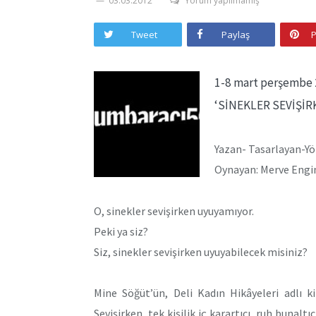
03.03.2012
Yorum yapılmamış
Tweet
Paylaş
P
1-8 mart perşembe 
‘SİNEKLER SEVİŞİR
Yazan- Tasarlayan-Yö
Oynayan: Merve Engi
O, sinekler sevişirken uyuyamıyor.
Peki ya siz?
Siz, sinekler sevişirken uyuyabilecek misiniz?
Mine Söğüt’ün, Deli Kadın Hikâyeleri adlı k
Sevişirken, tek kişilik iç karartıcı, ruh bunaltı