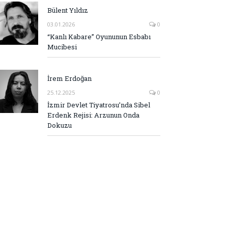
Bülent Yıldız
03.01.2026
0
“Kanlı Kabare” Oyununun Esbabı
Mucibesi
İrem Erdoğan
25.12.2025
0
İzmir Devlet Tiyatrosu’nda Sibel
Erdenk Rejisi: Arzunun Onda
Dokuzu