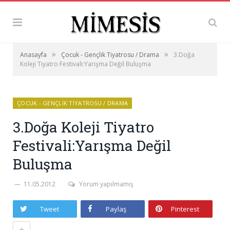
»
»
Anasayfa
Çocuk - Gençlik Tiyatrosu / Drama
3.Doğa
Koleji Tiyatro Festivali:Yarışma Değil Buluşma
ÇOCUK - GENÇLIK TIYATROSU / DRAMA
3.Doğa Koleji Tiyatro
Festivali:Yarışma Değil
Buluşma
11.05.2012
Yorum yapılmamış
Tweet
Paylaş
Pinterest
+