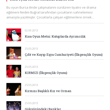
Bu oyun Bursa ilinde çalışmalarını sürdüren tiyatro ve drama
eğitmeni Nedim Buğral tarafından çocukların sahnelemesi
amacıyla yazılmıştır. Çocuklarla çalışan eğitmenlere örnek…
02.09.2013
Kısa Oyun Metni: Kutuplarda Ayrımcılık
25.05.2013
Çıfıt ve Kayıp Eşya Cumhuriyeti (İlkgençlik Oyunu)
25.05.2013
KIRMIZI (İlkgençlik Oyunu)
25.05.2013
Kırmızı Başlıklı Kız ve Orman
25.05.2013
Gökyüzündeki Renkler