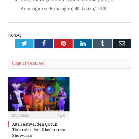
Anneciğim ve Babacığım) 40 dakika/ 14:00
PAYLAŞ.
Twitter
Facebook
Pinterest
LinkedIn
Tumblr
E-
Posta
ILIŞKILI
YAZILAR
20.07.2026
0
Atta Festival’den Çocuk
Tiyatroları İçin Uluslararası
Showcase