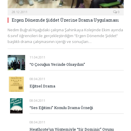
28.12.2011
0
Ergen Dönemde Şiddet Üzerine Drama Uygulaması
Nedim Buğral/Aşağıdaki çalışma Şahinkaya Kolejinde Ekim ayında
6.sınıf öğrencileri ile gerçekleştirdiğim “Ergen Dönemde Şiddet”
başlıklı drama çalışmasının içeriği ve sonuçları…
11.04.2011
“O Çocuğun Yerinde Olsaydım”
08.04.2011
Eğitsel Drama
08.04.2011
“Ses Eğitimi” Konulu Drama Örneği
08.04.2011
Heathcote’un Yöntemiyle “Sir Dominic” Oyunu