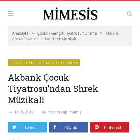
»
»
Anasayfa
Çocuk - Gençlik Tiyatrosu / Drama
Akbank
Çocuk Tiyatrosu’ndan Shrek Müzikali
ÇOCUK - GENÇLIK TIYATROSU / DRAMA
Akbank Çocuk
Tiyatrosu’ndan Shrek
Müzikali
11.05.2012
Yorum yapılmamış
Tweet
Paylaş
Pinterest
+