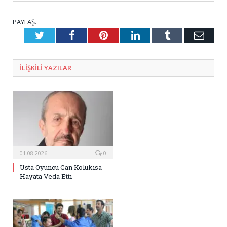
PAYLAŞ.
Twitter
Facebook
Pinterest
LinkedIn
Tumblr
E-
Posta
ILIŞKILI
YAZILAR
01.08.2026
0
Usta Oyuncu Can Kolukısa
Hayata Veda Etti