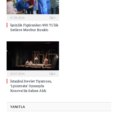
01.08.2026
0
İşsizlik Figüranları 950 TL’lik
Setlere Mecbur Bıraktı
25.07.2026
0
İstanbul Devlet Tiyatrosu,
‘Lysistrata’ Oyunuyla
Kosova’da Sahne Aldı
YANITLA