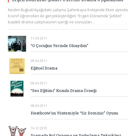
Nedim Buğral/Aşağıdaki çalışma Şahinkaya Kolejinde Ekim ayında
6.sınıf öğrencileri ile gerçekleştirdiğim “Ergen Dönemde Şiddet”
başlıklı drama çalışmasının içeriği ve sonuçları…
11.04.2011
“O Çocuğun Yerinde Olsaydım”
08.04.2011
Eğitsel Drama
08.04.2011
“Ses Eğitimi” Konulu Drama Örneği
08.04.2011
Heathcote’un Yöntemiyle “Sir Dominic” Oyunu
16.12.2010
Dramada Rol Oynama ve Doğaçlama Teknikleri