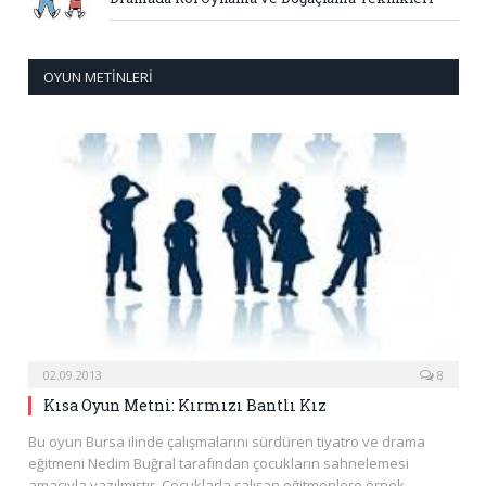
OYUN METINLERI
02.09.2013
8
Kısa Oyun Metni: Kırmızı Bantlı Kız
Bu oyun Bursa ilinde çalışmalarını sürdüren tiyatro ve drama
eğitmeni Nedim Buğral tarafından çocukların sahnelemesi
amacıyla yazılmıştır. Çocuklarla çalışan eğitmenlere örnek…