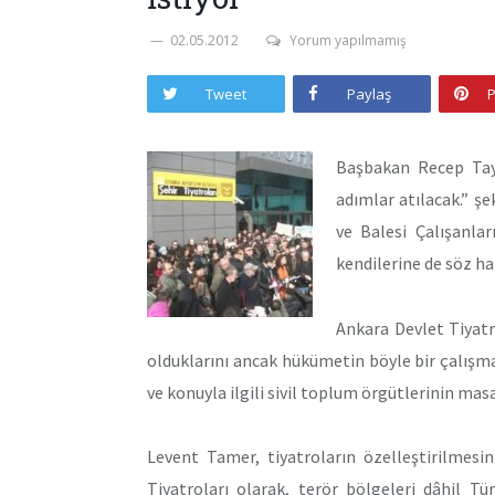
02.05.2012
Yorum yapılmamış
Tweet
Paylaş
P
Başbakan Recep Tayy
adımlar atılacak.” şe
ve Balesi Çalışanla
kendilerine de söz hak
Ankara Devlet Tiyatr
olduklarını ancak hükümetin böyle bir çalışma
ve konuyla ilgili sivil toplum örgütlerinin mas
Levent Tamer, tiyatroların özelleştirilmesi
Tiyatroları olarak, terör bölgeleri dâhil Tü