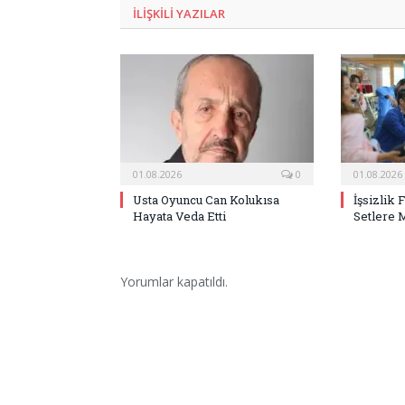
ILIŞKILI
YAZILAR
01.08.2026
0
01.08.2026
Usta Oyuncu Can Kolukısa
İşsizlik 
Hayata Veda Etti
Setlere 
Yorumlar kapatıldı.