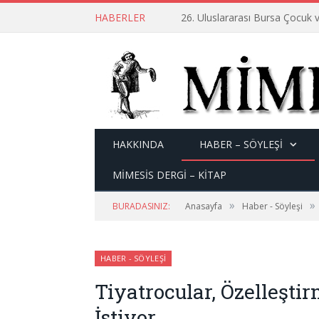
HABERLER
26. Uluslararası Bursa Çocuk v
HAKKINDA
HABER – SÖYLEŞI
MİMESİS DERGİ – KİTAP
»
»
BURADASINIZ:
Anasayfa
Haber - Söyleşi
HABER - SÖYLEŞI
Tiyatrocular, Özelleşt
İstiyor