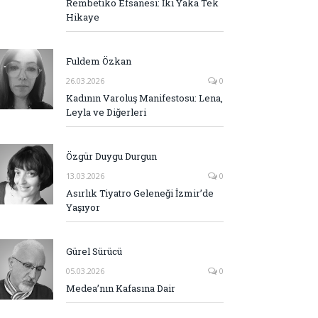
Rembetiko Efsanesi: İki Yaka Tek
Hikaye
Fuldem Özkan
26.03.2026
0
Kadının Varoluş Manifestosu: Lena,
Leyla ve Diğerleri
Özgür Duygu Durgun
13.03.2026
0
Asırlık Tiyatro Geleneği İzmir’de
Yaşıyor
Gürel Sürücü
05.03.2026
0
Medea’nın Kafasına Dair