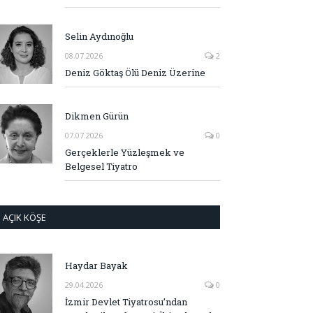
Selin Aydınoğlu
08.07.2026
2
Deniz Göktaş Ölü Deniz Üzerine
Dikmen Gürün
07.07.2026
0
Gerçeklerle Yüzleşmek ve
Belgesel Tiyatro
AÇIK KÖŞE
Haydar Bayak
29.04.2026
0
İzmir Devlet Tiyatrosu’ndan