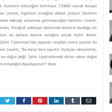
bir hizmetin biteceğini belirtiyor. TOBAV olarak Avrupa
atan Levent, İngiltere örneğine dikkat çekiyor. Devletin
ahale edeceği anlamına gelmeyeceğini belirten Levent,
imari, fotoğraf, edebiyat dallarında devletin kurduğu bir
üm bu dallara destek verdiğini ancak hiçbir devlet
 Şehir Tiyatroları’nda yaşanan olaydan sonra sürecin bu
r Levent, “Bu karar beni şaşırttı. Açıkçası aklıselimle,
ise doğru değil. Şehir tiyatrolarında atılan adımı doğru
n olmadığını düşünüyorum.” diyor.
Twitter
Facebook
Pinterest
LinkedIn
Tumblr
E-
Posta