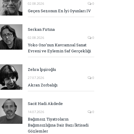
02.08.2026
0
Geçen Sezonun En İyi Oyunları IV
Serkan Fırtına
02.08.2026
0
Yoko Ono’nun Kavramsal Sanat
Evreni ve Eylemin Saf Gerçekliği
Zehra İpşiroğlu
27.07.2026
0
Akran Zorbalığı
Sacit Hadi Akdede
14.07.2026
0
Bağımsız Tiyatroların
Bağımsızlığına Dair Bazı İktisadi
Gözlemler