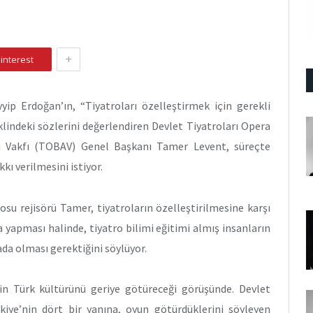
+
interest
ip Erdoğan’ın, “Tiyatroları özelleştirmek için gerekli
klindeki sözlerini değerlendiren Devlet Tiyatroları Opera
rı Vakfı (TOBAV) Genel Başkanı Tamer Levent, süreçte
kı verilmesini istiyor.
osu rejisörü Tamer, tiyatroların özelleştirilmesine karşı
 yapması halinde, tiyatro bilimi eğitimi almış insanların
ada olması gerektiğini söylüyor.
nin Türk kültürünü geriye götüreceği görüşünde. Devlet
rkiye’nin dört bir yanına, oyun götürdüklerini söyleyen