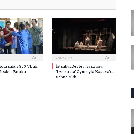
0
25.07.2026
0
Figüranları 950 TL’lik
İstanbul Devlet Tiyatrosu,
Mecbur Bıraktı
‘Lysistrata’ Oyunuyla Kosova’da
Sahne Aldı