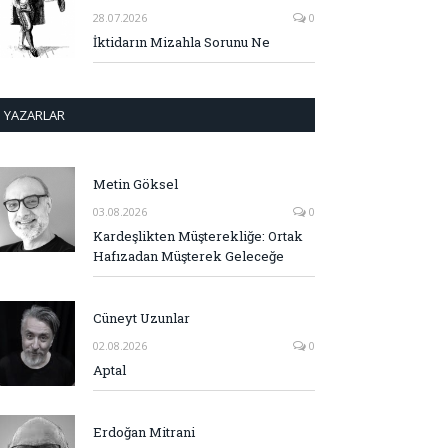
28.07.2026
0
İktidarın Mizahla Sorunu Ne
YAZARLAR
Metin Göksel
03.08.2026
0
Kardeşlikten Müşterekliğe: Ortak
Hafızadan Müşterek Geleceğe
Cüneyt Uzunlar
02.08.2026
0
Aptal
Erdoğan Mitrani