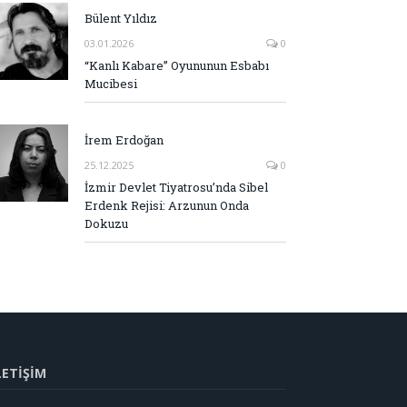
Bülent Yıldız
03.01.2026
0
“Kanlı Kabare” Oyununun Esbabı
Mucibesi
İrem Erdoğan
25.12.2025
0
İzmir Devlet Tiyatrosu’nda Sibel
Erdenk Rejisi: Arzunun Onda
Dokuzu
LETİŞİM