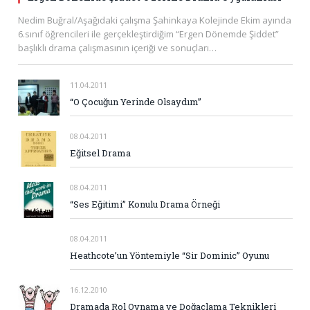
Nedim Buğral/Aşağıdaki çalışma Şahinkaya Kolejinde Ekim ayında
6.sınıf öğrencileri ile gerçekleştirdiğim “Ergen Dönemde Şiddet”
başlıklı drama çalışmasının içeriği ve sonuçları…
11.04.2011
“O Çocuğun Yerinde Olsaydım”
08.04.2011
Eğitsel Drama
08.04.2011
“Ses Eğitimi” Konulu Drama Örneği
08.04.2011
Heathcote’un Yöntemiyle “Sir Dominic” Oyunu
16.12.2010
Dramada Rol Oynama ve Doğaçlama Teknikleri