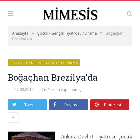
»
»
Anasayfa
Çocuk - Gençlik Tiyatrosu / Drama
Boğaçhan
Brezilya'da
ÇOCUK - GENÇLIK TIYATROSU / DRAMA
Boğaçhan Brezilya'da
27.09.2012
Yorum yapılmamış
Tweet
Paylaş
Pinterest
+
Ankara Devlet Tiyatrosu çocuk