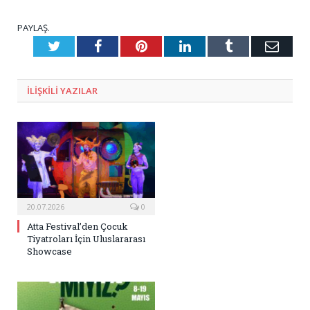
PAYLAŞ.
Twitter
Facebook
Pinterest
LinkedIn
Tumblr
E-
Posta
ILIŞKILI
YAZILAR
20.07.2026
0
Atta Festival’den Çocuk
Tiyatroları İçin Uluslararası
Showcase