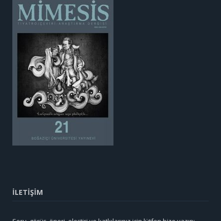
İLETİŞİM
Soru, görüş, öneri, eleştiri ve katkılarınız için lütfen bize yazın: