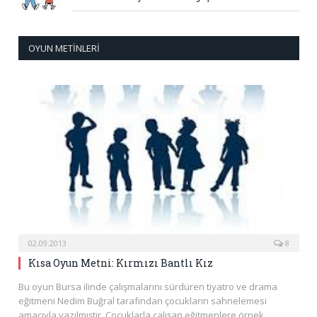
OYUN METINLERI
02.09.2013
8
Kısa Oyun Metni: Kırmızı Bantlı Kız
Bu oyun Bursa ilinde çalışmalarını sürdüren tiyatro ve drama
eğitmeni Nedim Buğral tarafından çocukların sahnelemesi
amacıyla yazılmıştır. Çocuklarla çalışan eğitmenlere örnek…