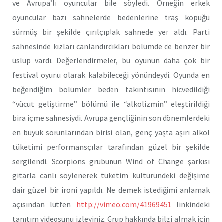
ve Avrupa’lı oyuncular bile söyledi. Örneğin erkek
oyuncular bazı sahnelerde bedenlerine traş köpüğü
sürmüş bir şekilde çırılçıplak sahnede yer aldı. Parti
sahnesinde kızları canlandırdıkları bölümde de benzer bir
üslup vardı. Değerlendirmeler, bu oyunun daha çok bir
festival oyunu olarak kalabileceği yönündeydi. Oyunda en
beğendiğim bölümler beden takıntısının hicvedildiği
“vücut geliştirme” bölümü ile “alkolizmin” eleştirildiği
bira içme sahnesiydi. Avrupa gençliğinin son dönemlerdeki
en büyük sorunlarından birisi olan, genç yaşta aşırı alkol
tüketimi performansçılar tarafından güzel bir şekilde
sergilendi. Scorpions grubunun Wind of Change şarkısı
gitarla canlı söylenerek tüketim kültüründeki değişime
dair güzel bir ironi yapıldı. Ne demek istediğimi anlamak
açısından lütfen
http://vimeo.com/41969451
linkindeki
tanıtım videosunu izleyiniz. Grup hakkında bilgi almak için