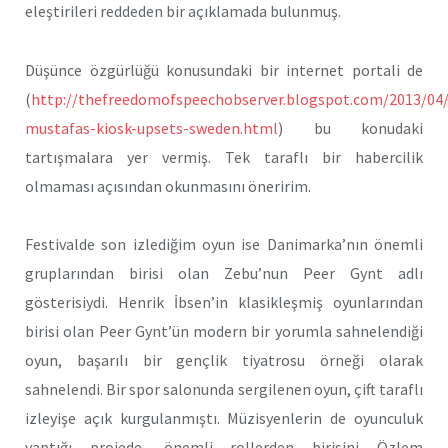
eleştirileri reddeden bir açıklamada bulunmuş.
Düşünce özgürlüğü konusundaki bir internet portali de
(
http://thefreedomofspeechobserver.blogspot.com/2013/04/
mustafas-kiosk-upsets-sweden.html
) bu konudaki
tartışmalara yer vermiş. Tek taraflı bir habercilik
olmaması açısından okunmasını öneririm.
Festivalde son izlediğim oyun ise Danimarka’nın önemli
gruplarından birisi olan Zebu’nun Peer Gynt adlı
gösterisiydi. Henrik İbsen’in klasikleşmiş oyunlarından
birisi olan Peer Gynt’ün modern bir yorumla sahnelendiği
oyun, başarılı bir gençlik tiyatrosu örneği olarak
sahnelendi. Bir spor salonunda sergilenen oyun, çift taraflı
izleyişe açık kurgulanmıştı. Müzisyenlerin de oyunculuk
yaptığı projede, önemli rollerden birisini Özlem