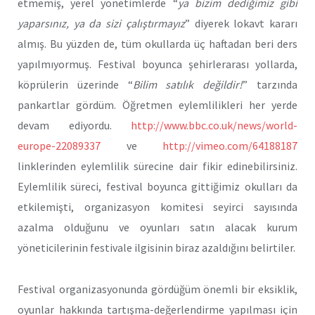
etmemiş, yerel yönetimlerde “
ya bizim dediğimiz gibi
yaparsınız, ya da sizi çalıştırmayız
” diyerek lokavt kararı
almış. Bu yüzden de, tüm okullarda üç haftadan beri ders
yapılmıyormuş. Festival boyunca şehirlerarası yollarda,
köprülerin üzerinde “
Bilim satılık değildir!
” tarzında
pankartlar gördüm. Öğretmen eylemlilikleri her yerde
devam ediyordu.
http://www.bbc.co.uk/news/world-
europe-22089337
ve
http://vimeo.com/64188187
linklerinden eylemlilik sürecine dair fikir edinebilirsiniz.
Eylemlilik süreci, festival boyunca gittiğimiz okulları da
etkilemişti, organizasyon komitesi seyirci sayısında
azalma olduğunu ve oyunları satın alacak kurum
yöneticilerinin festivale ilgisinin biraz azaldığını belirtiler.
Festival organizasyonunda gördüğüm önemli bir eksiklik,
oyunlar hakkında tartışma-değerlendirme yapılması için