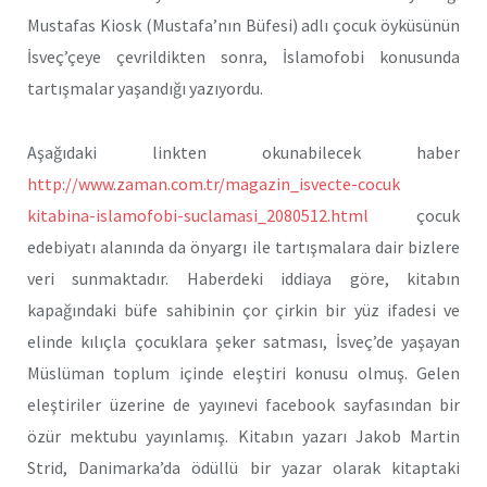
Mustafas Kiosk (Mustafa’nın Büfesi) adlı çocuk öyküsünün
İsveç’çeye çevrildikten sonra, İslamofobi konusunda
tartışmalar yaşandığı yazıyordu.
Aşağıdaki linkten okunabilecek haber
http://www.zaman.com.tr/magazin_isvecte-cocuk
kitabina-islamofobi-suclamasi_2080512.html
çocuk
edebiyatı alanında da önyargı ile tartışmalara dair bizlere
veri sunmaktadır. Haberdeki iddiaya göre, kitabın
kapağındaki büfe sahibinin çor çirkin bir yüz ifadesi ve
elinde kılıçla çocuklara şeker satması, İsveç’de yaşayan
Müslüman toplum içinde eleştiri konusu olmuş. Gelen
eleştiriler üzerine de yayınevi facebook sayfasından bir
özür mektubu yayınlamış. Kitabın yazarı Jakob Martin
Strid, Danimarka’da ödüllü bir yazar olarak kitaptaki