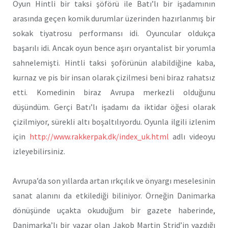
Oyun Hintli bir taksi şöförü ile Batı’lı bir işadamının
arasında geçen komik durumlar üzerinden hazırlanmış bir
sokak tiyatrosu performansı idi. Oyuncular oldukça
başarılı idi. Ancak oyun bence aşırı oryantalist bir yorumla
sahnelemişti. Hintli taksi şoförünün alabildiğine kaba,
kurnaz ve pis bir insan olarak çizilmesi beni biraz rahatsız
etti. Komedinin biraz Avrupa merkezli olduğunu
düşündüm. Gerçi Batı’lı işadamı da iktidar öğesi olarak
çizilmiyor, sürekli altı boşaltılıyordu. Oyunla ilgili izlenim
için
http://www.rakkerpak.dk/index_uk.html
adlı videoyu
izleyebilirsiniz.
Avrupa’da son yıllarda artan ırkçılık ve önyargı meselesinin
sanat alanını da etkilediği biliniyor. Örneğin Danimarka
dönüşünde uçakta okuduğum bir gazete haberinde,
Danimarka’lı bir yazar olan Jakob Martin Strid’in yazdığı