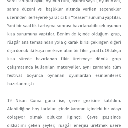
vardı. Gruplar öykü, oyunun türü, oyuncu sayısı, oyunun adı,
sahne düzeni vs. başlıklar altında verilen seçenekler
üzerinden ilerleyerek yaratıcı bir “teaser” sunumu yaptılar.
Yani bir saatlik tartışma sonrası hazırlanabilecek oyunun
kısa sunumunu yaptılar. Benim de içinde olduğum grup,
rüzgâr ana temasından yola çıkarak birisi çekingen diğeri
dışa dönük iki kuşu merkeze alan bir fikir yarattı. Oldukça
kısa sürede hazırlanan fikir üretmeye dönük grup
çalışmasında kullanılan materyaller, aynı zamanda tüm
festival boyunca oynanan oyunlardan esinlenilerek
hazırlanmıştı.
19 Nisan Cuma günü ise, çevre gezisine katıldım.
Alabildiğine boş tarlalar içinde karanın içindeki bir adayı
dolaşıyor olmak oldukça ilginçti. Çevre gezisinde
dikkatimi çeken şeyler; rüzgâr enerjisi üretmek üzere