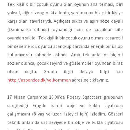
Tek kişilik bir çocuk oyunu olan oyunun ana teması, biri
yoksul, diğeri zengin iki ailenin, yardıma muhtaç bir kişiye
karşı olan tavırlarıydı. Açıkçası sıkıcı ve aşırı söze dayalı
(Danimarka dilinde) oynandığı için de çocuklar bile
oyundan sıkıldı. Tek kişilik bir çocuk oyunu olması cesaretli
bir deneme idi, oyuncu stand-up tarzında enerjik bir üslup
kullanıyordu sahnede aslında. Ama tek anlatım biçimi
sözler olunca, çocuk seyirci ve gözlemciler oyundan biraz
olsun düştü. Grupla ilgili detaylı bilgi için
http://aspendos.dk/velkommen
adresine tıklayınız.
17 Nisan Çarşamba 16.00’da Poetry Sqattters grubunun
sergilediği Fragile isimli obje ve kukla tiyatrosu
çalışmasını (8 yaş ve üzeri izleyici için) izledim. Gösteri
teknik anlamda üst seviyede bir obje ve kukla tiyatrosu