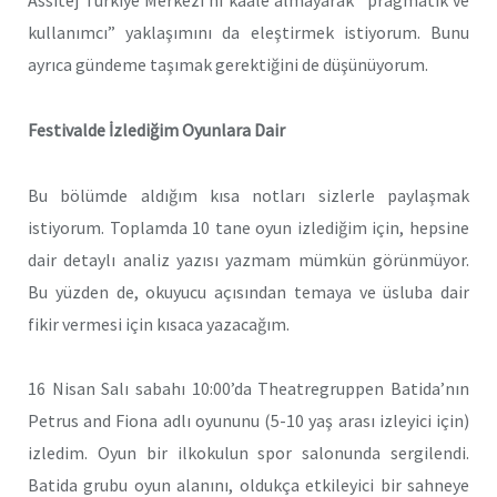
Assitej Türkiye Merkezi’ni kaale almayarak “pragmatik ve
kullanımcı” yaklaşımını da eleştirmek istiyorum. Bunu
ayrıca gündeme taşımak gerektiğini de düşünüyorum.
Festivalde İzlediğim Oyunlara Dair
Bu bölümde aldığım kısa notları sizlerle paylaşmak
istiyorum. Toplamda 10 tane oyun izlediğim için, hepsine
dair detaylı analiz yazısı yazmam mümkün görünmüyor.
Bu yüzden de, okuyucu açısından temaya ve üsluba dair
fikir vermesi için kısaca yazacağım.
16 Nisan Salı sabahı 10:00’da Theatregruppen Batida’nın
Petrus and Fiona adlı oyununu (5-10 yaş arası izleyici için)
izledim. Oyun bir ilkokulun spor salonunda sergilendi.
Batida grubu oyun alanını, oldukça etkileyici bir sahneye