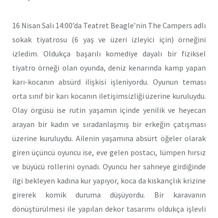
16 Nisan Salı 14:00’da Teatret Beagle’nin The Campers adlı
sokak tiyatrosu (6 yaş ve üzeri izleyici için) örneğini
izledim. Oldukça başarılı komediye dayalı bir fiziksel
tiyatro örneği olan oyunda, deniz kenarında kamp yapan
karı-kocanın absürd ilişkisi işleniyordu. Oyunun teması
orta sınıf bir karı kocanın iletişimsizliği üzerine kuruluydu.
Olay örgüsü ise rutin yaşamın içinde yenilik ve heyecan
arayan bir kadın ve sıradanlaşmış bir erkeğin çatışması
üzerine kuruluydu. Ailenin yaşamına absürt öğeler olarak
giren üçüncü oyuncu ise, eve gelen postacı, lümpen hırsız
ve büyücü rollerini oynadı. Oyuncu her sahneye girdiğinde
ilgi bekleyen kadına kur yapıyor, koca da kıskançlık krizine
girerek komik duruma düşüyordu. Bir karavanın
dönüştürülmesi ile yapılan dekor tasarımı oldukça işlevli