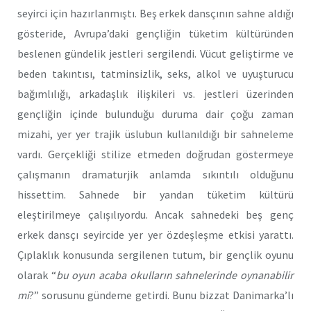
seyirci için hazırlanmıştı. Beş erkek dansçının sahne aldığı
gösteride, Avrupa’daki gençliğin tüketim kültüründen
beslenen gündelik jestleri sergilendi. Vücut geliştirme ve
beden takıntısı, tatminsizlik, seks, alkol ve uyuşturucu
bağımlılığı, arkadaşlık ilişkileri vs. jestleri üzerinden
gençliğin içinde bulunduğu duruma dair çoğu zaman
mizahi, yer yer trajik üslubun kullanıldığı bir sahneleme
vardı. Gerçekliği stilize etmeden doğrudan göstermeye
çalışmanın dramaturjik anlamda sıkıntılı olduğunu
hissettim. Sahnede bir yandan tüketim kültürü
eleştirilmeye çalışılıyordu. Ancak sahnedeki beş genç
erkek dansçı seyircide yer yer özdeşleşme etkisi yarattı.
Çıplaklık konusunda sergilenen tutum, bir gençlik oyunu
olarak “
bu oyun acaba okulların sahnelerinde oynanabilir
mi
?” sorusunu gündeme getirdi. Bunu bizzat Danimarka’lı