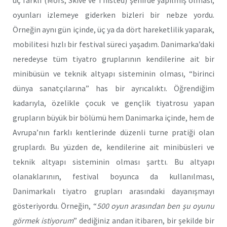
üç farklı (Mors, Skive ve Thisted) şehirde yapılmış olması,
oyunları izlemeye giderken bizleri bir nebze yordu.
Örneğin aynı gün içinde, üç ya da dört hareketlilik yaparak,
mobilitesi hızlı bir festival süreci yaşadım. Danimarka’daki
neredeyse tüm tiyatro gruplarının kendilerine ait bir
minibüsün ve teknik altyapı sisteminin olması, “birinci
dünya sanatçılarına” has bir ayrıcalıktı. Öğrendiğim
kadarıyla, özelikle çocuk ve gençlik tiyatrosu yapan
grupların büyük bir bölümü hem Danimarka içinde, hem de
Avrupa’nın farklı kentlerinde düzenli turne pratiği olan
gruplardı. Bu yüzden de, kendilerine ait minibüsleri ve
teknik altyapı sisteminin olması şarttı. Bu altyapı
olanaklarının, festival boyunca da kullanılması,
Danimarkalı tiyatro grupları arasındaki dayanışmayı
gösteriyordu. Örneğin, “
500 oyun arasından ben şu oyunu
görmek istiyorum
” dediğiniz andan itibaren, bir şekilde bir