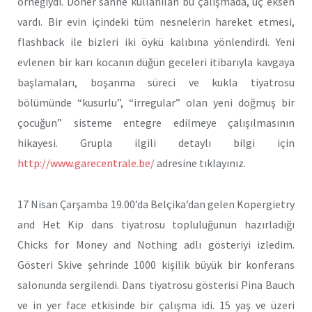
örneğiydi. Döner sahne kullanılan bu çalışmada, üç eksen
vardı. Bir evin içindeki tüm nesnelerin hareket etmesi,
flashback ile bizleri iki öykü kalıbına yönlendirdi. Yeni
evlenen bir karı kocanın düğün geceleri itibarıyla kavgaya
başlamaları, boşanma süreci ve kukla tiyatrosu
bölümünde “kusurlu”, “irregular” olan yeni doğmuş bir
çocuğun” sisteme entegre edilmeye çalışılmasının
hikayesi. Grupla ilgili detaylı bilgi için
http://www.garecentrale.be/
adresine tıklayınız.
17 Nisan Çarşamba 19.00’da Belçika’dan gelen Kopergietry
and Het Kip dans tiyatrosu topluluğunun hazırladığı
Chicks for Money and Nothing adlı gösteriyi izledim.
Gösteri Skive şehrinde 1000 kişilik büyük bir konferans
salonunda sergilendi. Dans tiyatrosu gösterisi Pina Bauch
ve in yer face etkisinde bir çalışma idi. 15 yaş ve üzeri