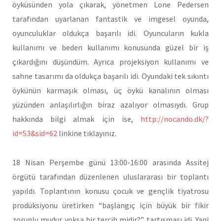
öyküsünden yola çıkarak, yönetmen Lone Pedersen
tarafından uyarlanan fantastik ve imgesel oyunda,
oyunculuklar oldukça başarılı idi. Oyuncuların kukla
kullanımı ve beden kullanımı konusunda güzel bir iş
çıkardığını düşündüm. Ayrıca projeksiyon kullanımı ve
sahne tasarımı da oldukça başarılı idi. Oyundaki tek sıkıntı
öykünün karmaşık olması, üç öykü kanalının olması
yüzünden anlaşılırlığın biraz azalıyor olmasıydı. Grup
hakkında bilgi almak için ise,
http://nocando.dk/?
id=53&sid=62
linkine tıklayınız.
18 Nisan Perşembe günü 13:00-16:00 arasında Assitej
örgütü tarafından düzenlenen uluslararası bir toplantı
yapıldı. Toplantının konusu çocuk ve gençlik tiyatrosu
prodüksiyonu üretirken “başlangıç için büyük bir fikir
zorunlu mudur yoksa bir tercih midir?” tartışması idi. Yani