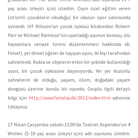
yaş arası izleyici için) izledim. Oyun özel eğitim veren
(otizmli çocukların okuduğu) bir okulun spor salonunda
oynandı. Ulf Nilsson’un çocuk öyküsü kitabından Robert
Parr ve Michael Ramlose’nin uyarladığı oyunun konusu, ölü
hayvanlara cenaze töreni düzenlenmesi hakkında idi.
Felsefi, yer dinsel öğeler de taşıyan oyun, iki kişi tarafından
sahnelendi. Kukla ve objelerin etkin bir şekilde kullanıldığı
oyun, bir çocuk öyküsüne dayanıyordu. Yer yer hüzünlü
sahnelerin de olduğu, yaşam, ölüm, doğadaki yaşam
döngüsü üzerine kurulu bir oyundu. Grupla ilgili detaylı
bilgi için
http://www.fairplay.dk/2012/index.htm
adresine
tıklayınız.
17 Nisan Çarşamba sabahı 12.00’da Teatret Aspendos’un 4
Wishes (5-10 yaş arası izleyici için) adlı oyununu izledim.