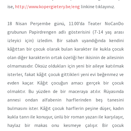
ise,
http://www.kopergietery.be/eng
linkine tıklayınız.
18 Nisan Perşembe günü, 11.00’da Teater NoCanDo
grubunun Papirdrengen adlı gösterisini (7-14 yaş arası
izleyici için) izledim. Bir sabah uyandığında kendini
kâğıttan bir çocuk olarak bulan karakter ile kukla çocuk
olan diğer karakterin ortak özeliği her ikisinin de ailesinin
olmamasıdır. Öksüz oldukları için yeni bir aileye katılmak
isterler, fakat kâğıt çocuk gittikleri yeni evi beğenmez ve
evden kaçar. Kâğıt çocuğun amacı gerçek bir çocuk
olmaktır. Bu yüzden de bir maceraya atılır. Rüyasında
annesi ondan alfabenin harflerinden beş tanesini
bulmasını ister. Kâğıt çocuk harflerin peşine düşer, kadın
kukla tanrı ile konuşur, ünlü bir roman yazarı ile karşılaşır,
haylaz bir makas onu kesmeye çalışır. Bir çocuk