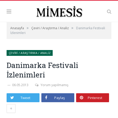
»
»
Anasayfa
Çeviri / Araştırma / Analiz
Danimarka Festivali
İzlenimleri
ÇEVIRI / ARAŞTIRMA / ANALIZ
Danimarka Festivali
İzlenimleri
06.05.2013
Yorum yapılmamış
Tweet
Paylaş
Pinterest
+