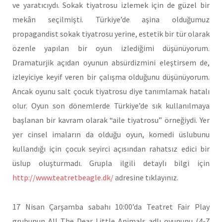
ve yaratıcıydı. Sokak tiyatrosu izlemek için de güzel bir
mekân seçilmişti. Türkiye’de aşina olduğumuz
propagandist sokak tiyatrosu yerine, estetik bir tür olarak
özenle yapılan bir oyun izlediğimi düşünüyorum.
Dramaturjik açıdan oyunun absürdizmini eleştirsem de,
izleyiciye keyif veren bir çalışma olduğunu düşünüyorum.
Ancak oyunu salt çocuk tiyatrosu diye tanımlamak hatalı
olur. Oyun son dönemlerde Türkiye’de sık kullanılmaya
başlanan bir kavram olarak “aile tiyatrosu” örneğiydi. Yer
yer cinsel imaların da olduğu oyun, komedi üslubunu
kullandığı için çocuk seyirci açısından rahatsız edici bir
üslup oluşturmadı. Grupla ilgili detaylı bilgi için
http://www.teatretbeagle.dk/
adresine tıklayınız.
17 Nisan Çarşamba sabahı 10:00’da Teatret Fair Play
grubunun All The Dear Little Animals adlı oyununu (4-7