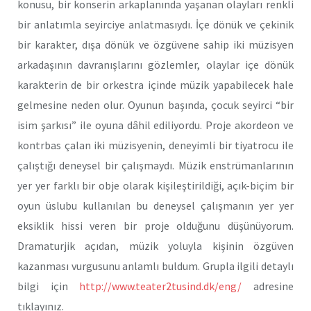
konusu, bir konserin arkaplanında yaşanan olayları renkli
bir anlatımla seyirciye anlatmasıydı. İçe dönük ve çekinik
bir karakter, dışa dönük ve özgüvene sahip iki müzisyen
arkadaşının davranışlarını gözlemler, olaylar içe dönük
karakterin de bir orkestra içinde müzik yapabilecek hale
gelmesine neden olur. Oyunun başında, çocuk seyirci “bir
isim şarkısı” ile oyuna dâhil ediliyordu. Proje akordeon ve
kontrbas çalan iki müzisyenin, deneyimli bir tiyatrocu ile
çalıştığı deneysel bir çalışmaydı. Müzik enstrümanlarının
yer yer farklı bir obje olarak kişileştirildiği, açık-biçim bir
oyun üslubu kullanılan bu deneysel çalışmanın yer yer
eksiklik hissi veren bir proje olduğunu düşünüyorum.
Dramaturjik açıdan, müzik yoluyla kişinin özgüven
kazanması vurgusunu anlamlı buldum. Grupla ilgili detaylı
bilgi için
http://www.teater2tusind.dk/eng/
adresine
tıklayınız.