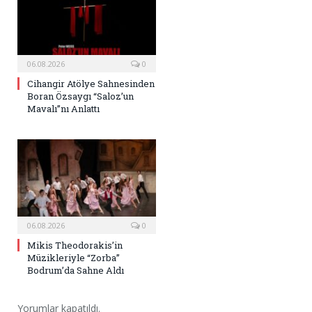
06.08.2026
0
Cihangir Atölye Sahnesinden
Boran Özsaygı “Saloz’un
Mavalı”nı Anlattı
06.08.2026
0
Mikis Theodorakis’in
Müzikleriyle “Zorba”
Bodrum’da Sahne Aldı
Yorumlar kapatıldı.