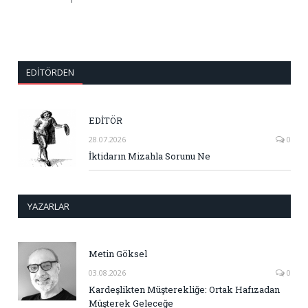
EDITÖRDEN
EDİTÖR
28.07.2026
0
İktidarın Mizahla Sorunu Ne
YAZARLAR
Metin Göksel
03.08.2026
0
Kardeşlikten Müşterekliğe: Ortak Hafızadan
Müşterek Geleceğe