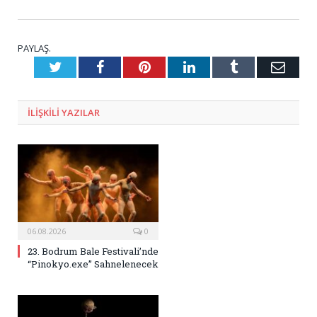
PAYLAŞ.
Twitter
Facebook
Pinterest
LinkedIn
Tumblr
E-
Posta
ILIŞKILI
YAZILAR
06.08.2026
0
23. Bodrum Bale Festivali’nde
“Pinokyo.exe” Sahnelenecek