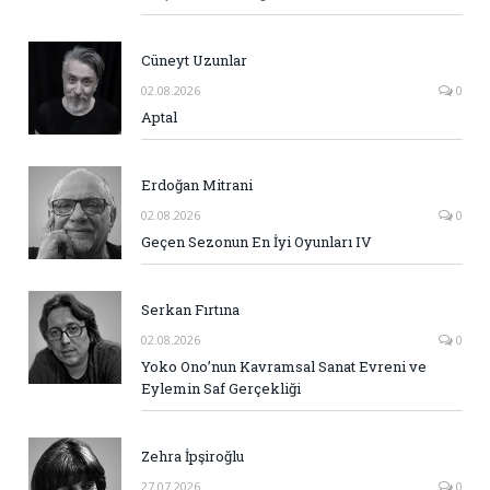
Cüneyt Uzunlar
02.08.2026
0
Aptal
Erdoğan Mitrani
02.08.2026
0
Geçen Sezonun En İyi Oyunları IV
Serkan Fırtına
02.08.2026
0
Yoko Ono’nun Kavramsal Sanat Evreni ve
Eylemin Saf Gerçekliği
Zehra İpşiroğlu
27.07.2026
0