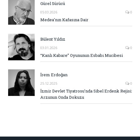
Gürel Sürücü
05.03.2026
0
Medea’nın Kafasına Dair
Bülent Yıldız
03.01.2026
0
“Kanlı Kabare” Oyununun Esbabı Mucibesi
İrem Erdoğan
25.12.2025
0
İzmir Devlet Tiyatrosu’nda Sibel Erdenk Rejisi:
Arzunun Onda Dokuzu