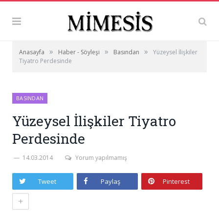
»
»
»
Anasayfa
Haber - Söyleşi
Basından
Yüzeysel İlişkiler
Tiyatro Perdesinde
BASINDAN
Yüzeysel İlişkiler Tiyatro
Perdesinde
14.03.2014
Yorum yapılmamış
Tweet
Paylaş
Pinterest
+