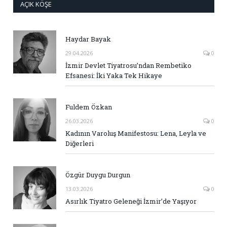
AÇIK KÖŞE
Haydar Bayak
29.04.2026
0
İzmir Devlet Tiyatrosu’ndan Rembetiko
Efsanesi: İki Yaka Tek Hikaye
Fuldem Özkan
26.03.2026
0
Kadının Varoluş Manifestosu: Lena, Leyla ve
Diğerleri
Özgür Duygu Durgun
13.03.2026
0
Asırlık Tiyatro Geleneği İzmir’de Yaşıyor