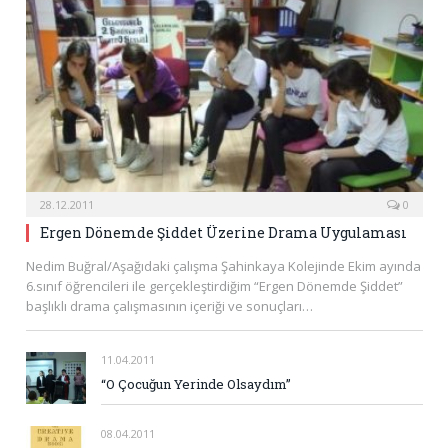
28.12.2011
0
Ergen Dönemde Şiddet Üzerine Drama Uygulaması
Nedim Buğral/Aşağıdaki çalışma Şahinkaya Kolejinde Ekim ayında
6.sınıf öğrencileri ile gerçekleştirdiğim “Ergen Dönemde Şiddet”
başlıklı drama çalışmasının içeriği ve sonuçları…
11.04.2011
“O Çocuğun Yerinde Olsaydım”
08.04.2011