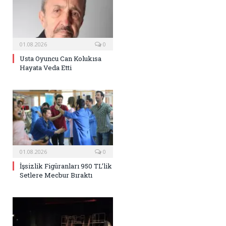
01.08.2026
0
Usta Oyuncu Can Kolukısa
Hayata Veda Etti
01.08.2026
0
İşsizlik Figüranları 950 TL’lik
Setlere Mecbur Bıraktı