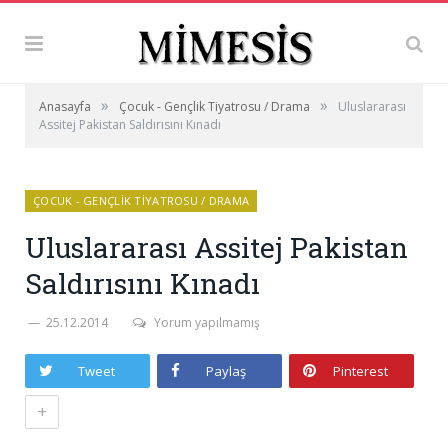
»
»
Anasayfa
Çocuk - Gençlik Tiyatrosu / Drama
Uluslararası
Assitej Pakistan Saldırısını Kınadı
ÇOCUK - GENÇLIK TIYATROSU / DRAMA
Uluslararası Assitej Pakistan
Saldırısını Kınadı
25.12.2014
Yorum yapılmamış
Tweet
Paylaş
Pinterest
+