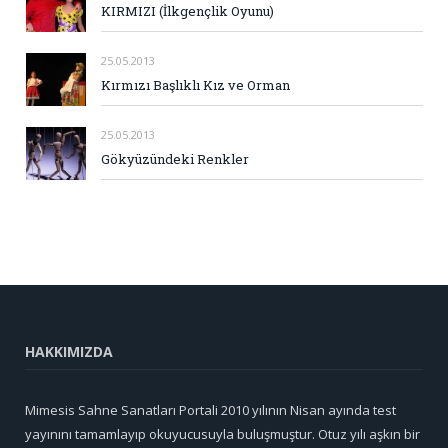
KIRMIZI (İlkgençlik Oyunu)
25.05.2013
Kırmızı Başlıklı Kız ve Orman
25.05.2013
Gökyüzündeki Renkler
HAKKIMIZDA
Mimesis Sahne Sanatları Portali 2010 yılının Nisan ayında test
yayınını tamamlayıp okuyucusuyla buluşmuştur. Otuz yılı aşkın bir