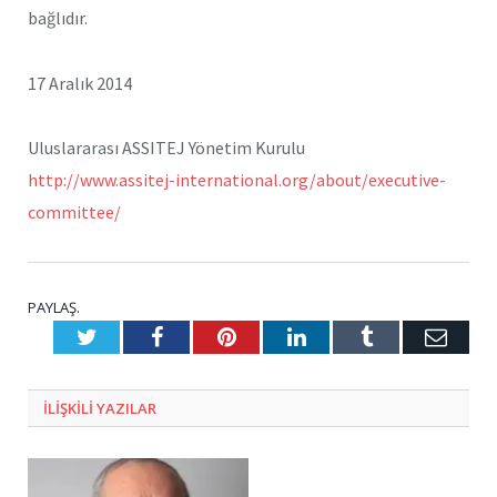
bağlıdır.
17 Aralık 2014
Uluslararası ASSITEJ Yönetim Kurulu
http://www.assitej-
international.org/about/
executive-
committee/
PAYLAŞ.
Twitter
Facebook
Pinterest
LinkedIn
Tumblr
E-
Posta
ILIŞKILI
YAZILAR