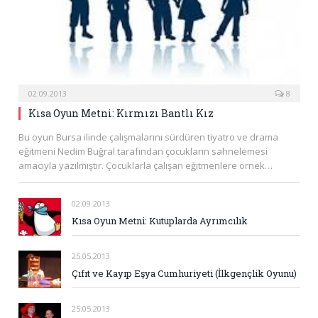
02.09.2013
8
Kısa Oyun Metni: Kırmızı Bantlı Kız
Bu oyun Bursa ilinde çalışmalarını sürdüren tiyatro ve drama
eğitmeni Nedim Buğral tarafından çocukların sahnelemesi
amacıyla yazılmıştır. Çocuklarla çalışan eğitmenlere örnek…
02.09.2013
Kısa Oyun Metni: Kutuplarda Ayrımcılık
25.05.2013
Çıfıt ve Kayıp Eşya Cumhuriyeti (İlkgençlik Oyunu)
25.05.2013