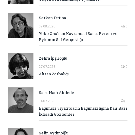
Serkan Fırtına
02.08.2026
0
Yoko Ono’nun Kavramsal Sanat Evreni ve
Eylemin Saf Gerçekliği
Zehra İpşiroğlu
27.07.2026
0
Akran Zorbalığı
Sacit Hadi Akdede
14.07.2026
0
Bağımsız Tiyatroların Bağımsızlığına Dair Bazı
İktisadi Gözlemler
Selin Aydınoğlu