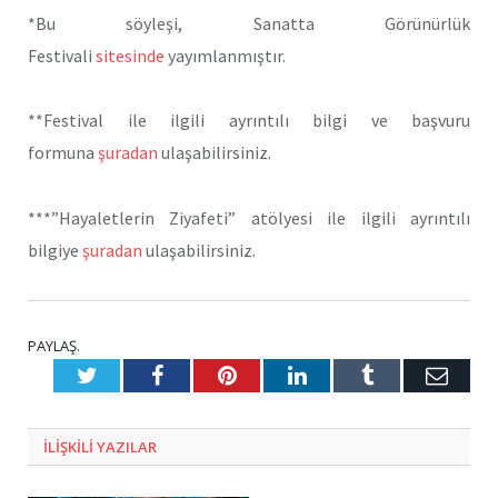
*Bu söyleşi, Sanatta Görünürlük
Festivali
sitesinde
yayımlanmıştır.
**Festival ile ilgili ayrıntılı bilgi ve başvuru
formuna
şuradan
ulaşabilirsiniz.
***”Hayaletlerin Ziyafeti” atölyesi ile ilgili ayrıntılı
bilgiye
şuradan
ulaşabilirsiniz.
PAYLAŞ.
Twitter
Facebook
Pinterest
LinkedIn
Tumblr
E-
Posta
ILIŞKILI
YAZILAR