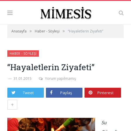
»
»
Anasayfa
Haber - Söyleşi
“Hayaletlerin Ziyafeti”
HABER - SÖYLEŞI
“Hayaletlerin Ziyafeti”
31.01.2015
Yorum yapılmamış
Tweet
Paylaş
Pinterest
+
Su