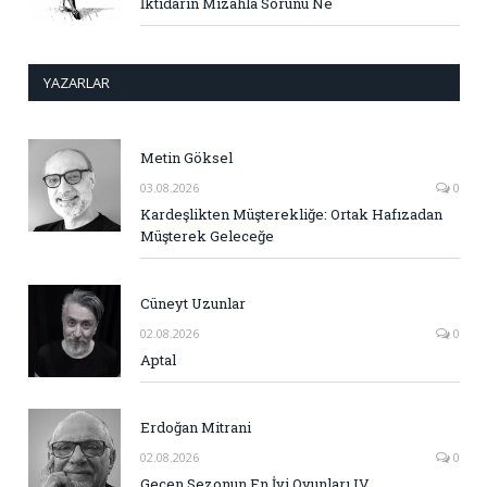
İktidarın Mizahla Sorunu Ne
YAZARLAR
Metin Göksel
03.08.2026
0
Kardeşlikten Müşterekliğe: Ortak Hafızadan
Müşterek Geleceğe
Cüneyt Uzunlar
02.08.2026
0
Aptal
Erdoğan Mitrani
02.08.2026
0
Geçen Sezonun En İyi Oyunları IV