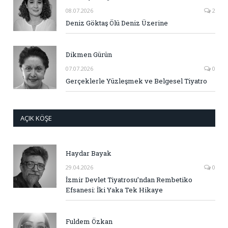
08.07.2026
2
Deniz Göktaş Ölü Deniz Üzerine
Dikmen Gürün
07.07.2026
0
Gerçeklerle Yüzleşmek ve Belgesel Tiyatro
AÇIK KÖŞE
Haydar Bayak
29.04.2026
0
İzmir Devlet Tiyatrosu’ndan Rembetiko
Efsanesi: İki Yaka Tek Hikaye
Fuldem Özkan