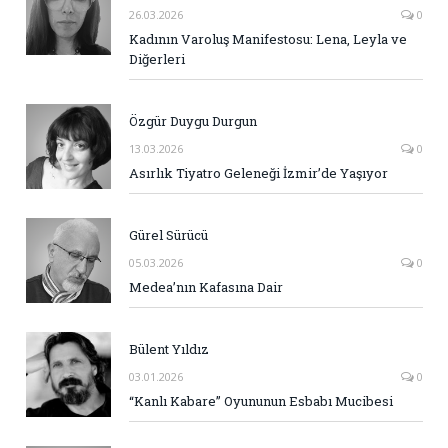
26.03.2026
0
Kadının Varoluş Manifestosu: Lena, Leyla ve
Diğerleri
Özgür Duygu Durgun
13.03.2026
0
Asırlık Tiyatro Geleneği İzmir’de Yaşıyor
Gürel Sürücü
05.03.2026
0
Medea’nın Kafasına Dair
Bülent Yıldız
03.01.2026
0
“Kanlı Kabare” Oyununun Esbabı Mucibesi