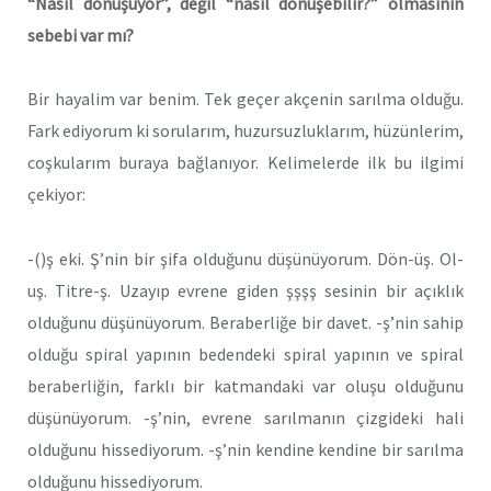
“Nasıl dönüşüyor”, değil “nasıl dönüşebilir?” olmasının
sebebi var mı?
Bir hayalim var benim. Tek geçer akçenin sarılma olduğu.
Fark ediyorum ki sorularım, huzursuzluklarım, hüzünlerim,
coşkularım buraya bağlanıyor. Kelimelerde ilk bu ilgimi
çekiyor:
-()ş eki. Ş’nin bir şifa olduğunu düşünüyorum. Dön-üş. Ol-
uş. Titre-ş. Uzayıp evrene giden şşşş sesinin bir açıklık
olduğunu düşünüyorum. Beraberliğe bir davet. -ş’nin sahip
olduğu spiral yapının bedendeki spiral yapının ve spiral
beraberliğin, farklı bir katmandaki var oluşu olduğunu
düşünüyorum. -ş’nin, evrene sarılmanın çizgideki hali
olduğunu hissediyorum. -ş’nin kendine kendine bir sarılma
olduğunu hissediyorum.