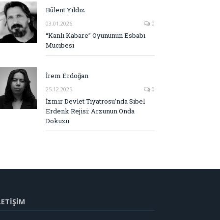
Bülent Yıldız
03.01.2026
0
“Kanlı Kabare” Oyununun Esbabı
Mucibesi
İrem Erdoğan
25.12.2025
0
İzmir Devlet Tiyatrosu’nda Sibel
Erdenk Rejisi: Arzunun Onda
Dokuzu
LETİŞİM