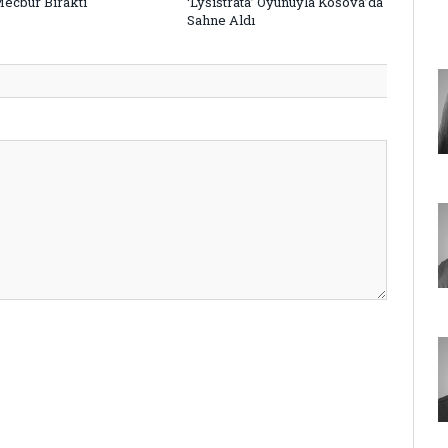
Mecbur Bıraktı
‘Lysistrata’ Oyunuyla Kosova’da
Sahne Aldı