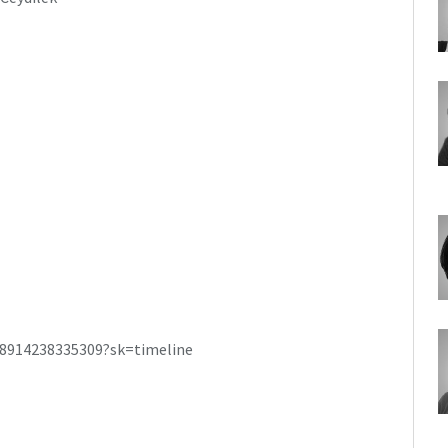
8914238335309?sk=timeline