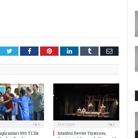
Twitter
Facebook
Pinterest
LinkedIn
Tumblr
E-
Posta
0
25.07.2026
0
Figüranları 950 TL’lik
İstanbul Devlet Tiyatrosu,