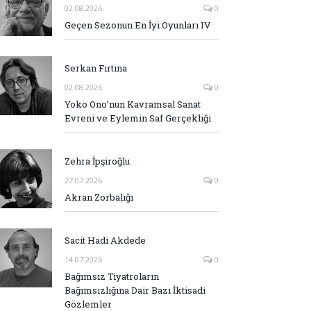
02.08.2026
0
Geçen Sezonun En İyi Oyunları IV
Serkan Fırtına
02.08.2026
0
Yoko Ono’nun Kavramsal Sanat
Evreni ve Eylemin Saf Gerçekliği
Zehra İpşiroğlu
27.07.2026
0
Akran Zorbalığı
Sacit Hadi Akdede
14.07.2026
0
Bağımsız Tiyatroların
Bağımsızlığına Dair Bazı İktisadi
Gözlemler