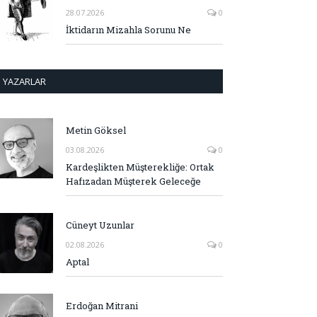
28.07.2026
0
İktidarın Mizahla Sorunu Ne
YAZARLAR
Metin Göksel
03.08.2026
0
Kardeşlikten Müşterekliğe: Ortak
Hafızadan Müşterek Geleceğe
Cüneyt Uzunlar
02.08.2026
0
Aptal
Erdoğan Mitrani