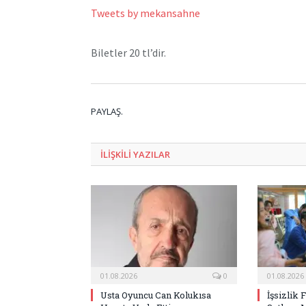
Tweets by mekansahne
Biletler 20 tl’dir.
PAYLAŞ.
ILIŞKILI
YAZILAR
01.08.2026
0
01.08.2026
Usta Oyuncu Can Kolukısa
İşsizlik 