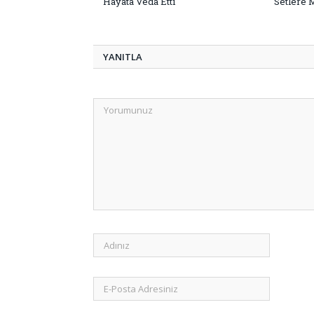
Hayata Veda Etti
Setlere 
YANITLA