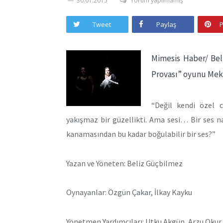
30.01.2015
Yorum yapılmamış
Tweet
Paylaş
P
Mimesis Haber/ Beli
Provası” oyunu Mek
“Değil kendi özel 
yakışmaz bir güzellikti. Ama sesi… Bir ses n
kanamasından bu kadar boğulabilir bir ses?”
Yazan ve Yöneten: Beliz Güçbilmez
Oynayanlar: Özgün Çakar, İlkay Kayku
Yönetmen Yardımcıları: Utku Akgün, Arzu Okur