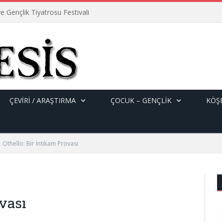
e Gençlik Tiyatrosu Festivali
ÇEVİRİ / ARAŞTIRMA
ÇOCUK – GENÇLIK
KÖŞE
Othello: Bir İntikam Provası
ovası