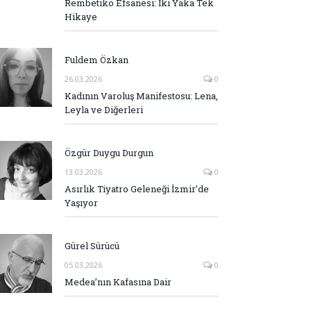
Rembetiko Efsanesi: İki Yaka Tek
Hikaye
Fuldem Özkan
26.03.2026
0
Kadının Varoluş Manifestosu: Lena,
Leyla ve Diğerleri
Özgür Duygu Durgun
13.03.2026
0
Asırlık Tiyatro Geleneği İzmir’de
Yaşıyor
Gürel Sürücü
05.03.2026
0
Medea’nın Kafasına Dair