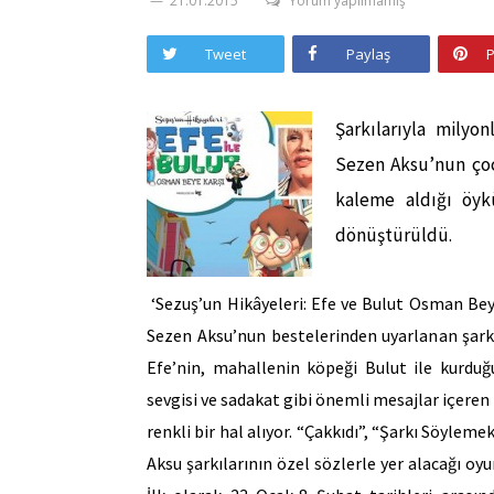
21.01.2015
Yorum yapılmamış
Tweet
Paylaş
P
Şarkılarıyla milyo
Sezen Aksu’nun çocu
kaleme aldığı öyk
dönüştürüldü.
‘Sezuş’un Hikâyeleri: Efe ve Bulut Osman Bey’e
Sezen Aksu’nun bestelerinden uyarlanan şarkı
Efe’nin, mahallenin köpeği Bulut ile kurduğ
sevgisi ve sadakat gibi önemli mesajlar içeren
renkli bir hal alıyor. “Çakkıdı”, “Şarkı Söylem
Aksu şarkılarının özel sözlerle yer alacağı oy