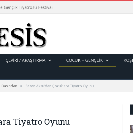
e Gençlik Tiyatrosu Festivali
ÇEVİRİ / ARAŞTIRMA
ÇOCUK – GENÇLIK
KÖŞE
»
Basından
Sezen Aksu’dan Çocuklara Tiyatro Oyunu
ara Tiyatro Oyunu