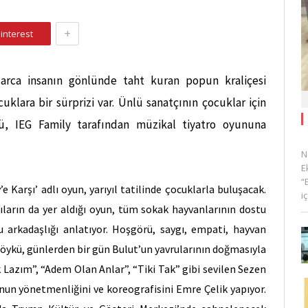
+
interest
nlarca insanın gönlünde taht kuran popun kraliçesi
klara bir sürprizi var. Ünlü sanatçının çocuklar için
ü, IEG Family tarafından müzikal tiyatro oyununa
N
E
“
 Karşı’ adlı oyun, yarıyıl tatilinde çocuklarla buluşacak.
i
ların da yer aldığı oyun, tüm sokak hayvanlarının dostu
u arkadaşlığı anlatıyor. Hoşgörü, saygı, empati, hayvan
 öykü, günlerden bir gün Bulut’un yavrularının doğmasıyla
ek Lazım”, “Adem Olan Anlar”, “Tiki Tak” gibi sevilen Sezen
unun yönetmenliğini ve koreografisini Emre Çelik yapıyor.