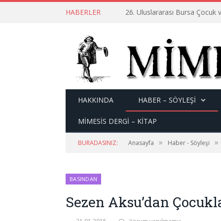
HABERLER
26. Uluslararası Bursa Çocuk v
HAKKINDA
HABER – SÖYLEŞI
MİMESİS DERGİ – KİTAP
»
»
BURADASINIZ:
Anasayfa
Haber - Söyleşi
BASINDAN
Sezen Aksu’dan Çocukl