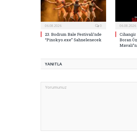
06.08.2026
0
06.08.2026
23. Bodrum Bale Festivali’nde
Cihangir
“Pinokyo.exe” Sahnelenecek
Boran Öz
Mavalı”nı
YANITLA