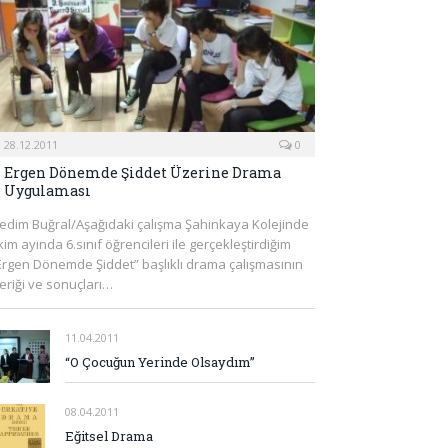
28.12.2011
0
Ergen Dönemde Şiddet Üzerine Drama
Uygulaması
edim Buğral/Aşağıdaki çalışma Şahinkaya Kolejinde
kim ayında 6.sınıf öğrencileri ile gerçekleştirdiğim
Ergen Dönemde Şiddet” başlıklı drama çalışmasının
çeriği ve sonuçları…
11.04.2011
“O Çocuğun Yerinde Olsaydım”
08.04.2011
Eğitsel Drama