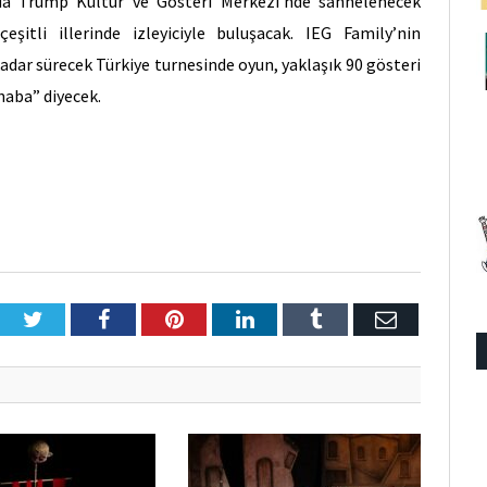
nda Trump Kültür ve Gösteri Merkezi’nde sahnelenecek
şitli illerinde izleyiciyle buluşacak. IEG Family’nin
dar sürecek Türkiye turnesinde oyun, yaklaşık 90 gösteri
haba” diyecek.
Twitter
Facebook
Pinterest
LinkedIn
Tumblr
E-
Posta