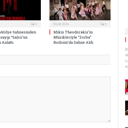
0
06.08.2026
0
 Atölye Sahnesinden
Mikis Theodorakis’in
saygı “Saloz’un
Müzikleriyle “Zorba”
 Anlattı
Bodrum’da Sahne Aldı
B
d
s
e