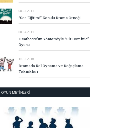
08.04.2011
“Ses Eğitimi” Konulu Drama Örneği
08.04.2011
Heathcote’un Yöntemiyle “Sir Dominic”
Oyunu
16.12.2010
Dramada Rol Oynama ve Doğaçlama
Teknikleri
OYUN METINLERI