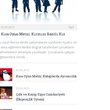
02.09.2013
8
Kısa Oyun Metni: Kırmızı Bantlı Kız
u oyun Bursa ilinde çalışmalarını sürdüren tiyatro ve
rama eğitmeni Nedim Buğral tarafından çocukların
ahnelemesi amacıyla yazılmıştır. Çocuklarla çalışan
ğitmenlere örnek…
02.09.2013
Kısa Oyun Metni: Kutuplarda Ayrımcılık
25.05.2013
Çıfıt ve Kayıp Eşya Cumhuriyeti
(İlkgençlik Oyunu)