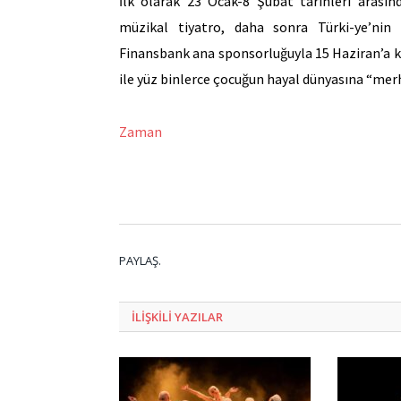
İlk olarak 23 Ocak-8 Şubat tarihleri arası
müzikal tiyatro, daha sonra Türki-ye’nin çe
Finansbank ana sponsorluğuyla 15 Haziran’a ka
ile yüz binlerce çocuğun hayal dünyasına “mer
Zaman
PAYLAŞ.
ILIŞKILI
YAZILAR